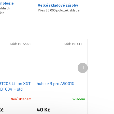
nologie
Velké skladové zásoby
litních
Přes 35 000 položek skladem
ích
Kód:
191S56-9
Kód:
191X11-1
Další
produkt
BTC05 Li-ion XGT
hubice 3 pro AS001G
 BTC04 = old
Není skladem
Skladem
Kč
40 Kč