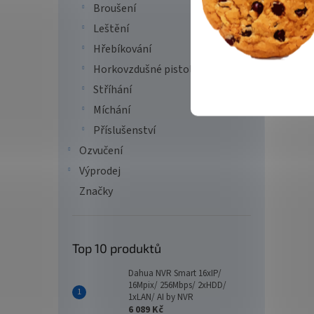
Broušení
Leštění
Hřebíkování
Horkovzdušné pistole
Stříhání
Míchání
Příslušenství
Ozvučení
Výprodej
Značky
Top 10 produktů
Dahua NVR Smart 16xIP/
16Mpix/ 256Mbps/ 2xHDD/
1xLAN/ AI by NVR
6 089 Kč