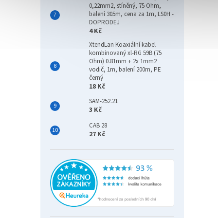
0,22mm2, stíněný, 75 Ohm,
balení 305m, cena za 1m, LS0H -
DOPRODEJ
4 Kč
XtendLan Koaxiální kabel
kombinovaný xl-RG 59B (75
Ohm) 0.81mm + 2x 1mm2
vodič, 1m, balení 200m, PE
černý
18 Kč
SAM-252.21
3 Kč
CAB 28
27 Kč