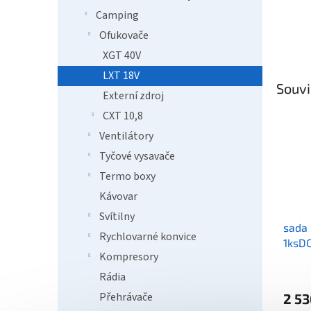
Camping
Ofukovače
XGT 40V
LXT 18V
Souvi
Externí zdroj
CXT 10,8
Ventilátory
Tyčové vysavače
Termo boxy
Kávovar
Svítilny
sada 
Rychlovarné konvice
1ksD
Kompresory
Rádia
Přehrávače
2 53