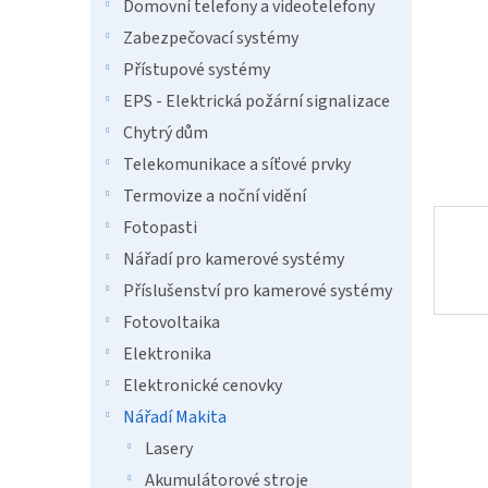
n
Domovní telefony a videotelefony
e
Zabezpečovací systémy
l
Přístupové systémy
EPS - Elektrická požární signalizace
Chytrý dům
Telekomunikace a síťové prvky
Termovize a noční vidění
Fotopasti
Nářadí pro kamerové systémy
Příslušenství pro kamerové systémy
Fotovoltaika
Elektronika
Elektronické cenovky
Nářadí Makita
Lasery
Akumulátorové stroje