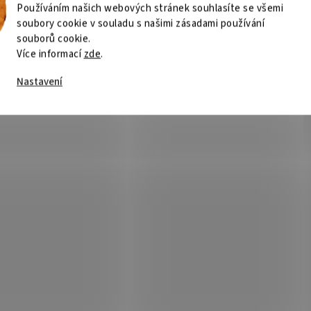
Používáním našich webových stránek souhlasíte se všemi
Roman Svačina
soubory cookie v souladu s našimi zásadami používání
RS
JŠ
Hodnocení obchodu je 5 z 5 hvězdiček.
souborů cookie.
25.7.2026
Více informací
zde
.
Nastavení