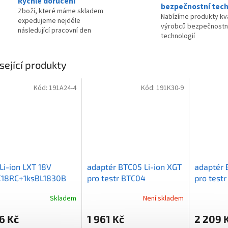
Rychlé doručení
bezpečnostní tech
Zboží, které máme skladem
Nabízíme produkty kva
expedujeme nejdéle
výrobců bezpečnostn
následující pracovní den
technologií
sející produkty
Kód:
191A24-4
Kód:
191K30-9
Li-ion LXT 18V
adaptér BTC05 Li-ion XGT
adaptér 
C18RC+1ksBL1830B
pro testr BTC04
pro testr
191K30-9
Skladem
Není skladem
6 Kč
1 961 Kč
2 209 