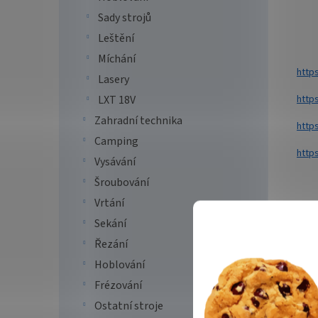
Sady strojů
Leštění
Míchání
http
Lasery
http
LXT 18V
Zahradní technika
http
Camping
http
Vysávání
Šroubování
Vrtání
Sekání
Řezání
Hoblování
Frézování
Vše 
Ostatní stroje