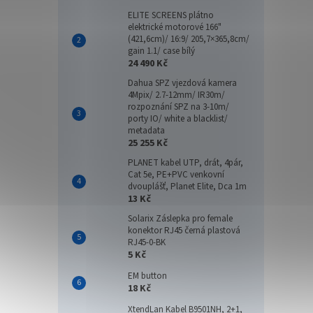
ELITE SCREENS plátno
elektrické motorové 166"
(421,6cm)/ 16:9/ 205,7×365,8cm/
gain 1.1/ case bílý
24 490 Kč
Dahua SPZ vjezdová kamera
4Mpix/ 2.7-12mm/ IR30m/
rozpoznání SPZ na 3-10m/
porty IO/ white a blacklist/
metadata
25 255 Kč
PLANET kabel UTP, drát, 4pár,
Cat 5e, PE+PVC venkovní
dvouplášť, Planet Elite, Dca 1m
13 Kč
Solarix Záslepka pro female
konektor RJ45 černá plastová
RJ45-0-BK
5 Kč
EM button
18 Kč
XtendLan Kabel B9501NH, 2+1,