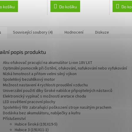
o košíku
Do košíku
Do ko
s
Související soubory (4)
Hodnocení
Diskuze
ailní popis produktu
Aku ofukovač pracující na akumulátor Li-ion 18V LXT
Optimální pomocník při čistění, ofukování, nafukování nebo vyfukování
Nízká hmotnost a přitom velmi silný výkon
Spolehlivý bezuhlíkový motor
Možnost nastavení 4 rychlosti proudění vzduchu
Univerzální použití díky široké nabídce připojitelných nástavců
Elektronický vypínač s možností aretace chodu
LED osvětlení pracovní plochy
Spolehlivý filtr zabraňující poškození stroje nasátým prachem
Dodávka bez akumulátoru, nabíječky a kufru
Příslušenství
Hubice široká (191X19-5)
Hubice 3 (191X11-1)