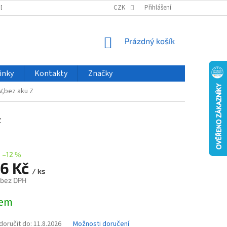
ODU
NOVINKY
VELKOOBCHOD
CZK
ČASTO KLADENÉ DOTAZY
Přihlášení
NÁKUPNÍ
Prázdný košík
KOŠÍK
inky
Kontakty
Značky
V,bez aku Z
Z
–12 %
76 Kč
/ ks
 bez DPH
dem
oručit do:
11.8.2026
Možnosti doručení