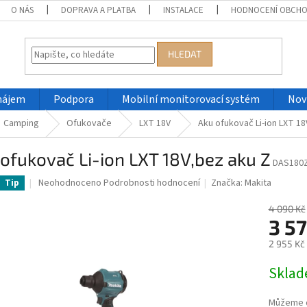
O NÁS
DOPRAVA A PLATBA
INSTALACE
HODNOCENÍ OBCH
HLEDAT
nájem
Podpora
Mobilní monitorovací systém
Nov
Camping
Ofukovače
LXT 18V
Aku ofukovač Li-ion LXT 18
ofukovač Li-ion LXT 18V,bez aku Z
DAS180
Průměrné
Neohodnoceno
Podrobnosti hodnocení
Značka:
Makita
Tip
hodnocení
produktu
4 090 Kč
je
3 5
0,0
2 955 Kč
z
5
Měrná
Skla
hvězdiček.
cena:
Můžeme d