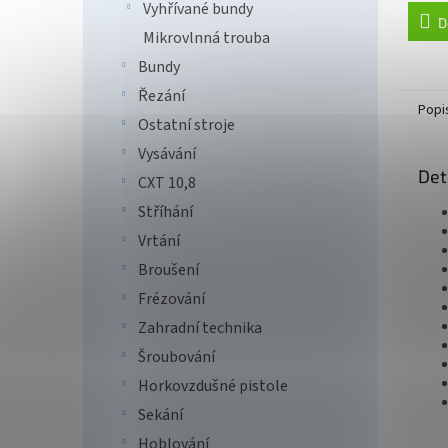
Vyhřívané bundy
D
Mikrovlnná trouba
Bundy
Řezání
Popi
Ostatní stroje
Vysávání
Det
CXT 10,8
Stříhání
Vrtání
Broušení
Frézování
Zahradní technika
Šroubování
Horkovzdušné pistole
Sekání
Hoblování