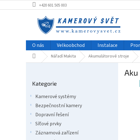
Přejít
+420 601 505 003
na
obsah
O nás
Velkoobchod
Instalace
Pro
Domů
Nářadí Makita
Akumulátorové stroje
P
Aku 
o
Přeskočit
s
Kategorie
kategorie
t
r
Kamerové systémy
a
Bezpečnostní kamery
n
n
Dopravní řešení
í
Síťové prvky
p
Záznamová zařízení
a