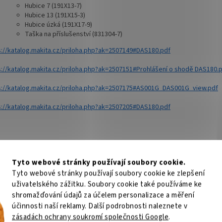
Hubice 7 (191X13-7)
Hubice 13 (191X15-3)
Hubice úzká (191X17-9)
Taška na příslušenství (831304-7)
s://katalog.makita.cz/priloha.php?ak=2507149#DAS180.pdf
s://katalog.makita.cz/priloha.php?ak=2507151#Prohlášení o shodě DAS180.
s://katalog.makita.cz/priloha.php?ak=2507175#AS001G_DAS001G_view.pdf
s://katalog.makita.cz/priloha.php?ak=2507205#DAS180.pdf
Tyto webové stránky používají soubory cookie.
Tyto webové stránky používají soubory cookie ke zlepšení
Radomír Hurník
uživatelského zážitku. Soubory cookie také používáme ke
RH
BN
Hodnocení obchodu je 5 z 5 hvězdiček.
shromažďování údajů za účelem personalizace a měření
3.8.2026
účinnosti naší reklamy. Další podrobnosti naleznete v
O.K.
Vše super
zásadách ochrany soukromí společnosti Google
.