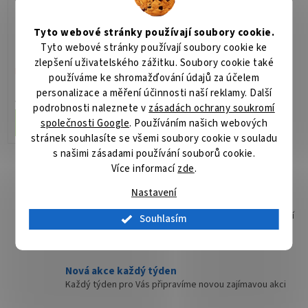
Míchadlo 960W
Tyto webové stránky používají soubory cookie.
Tyto webové stránky používají soubory cookie ke
zlepšení uživatelského zážitku. Soubory cookie také
Není skladem
používáme ke shromažďování údajů za účelem
personalizace a měření účinnosti naší reklamy. Další
4 427 Kč
/ ks
podrobnosti naleznete v
zásadách ochrany soukromí
společnosti Google
. Používáním našich webových
Do košíku
stránek souhlasíte se všemi soubory cookie v souladu
s našimi zásadami používání souborů cookie.
5
položek celkem
O
Více informací
zde
.
v
Nastavení
l
Garance doručení
á
Na přepravě nám záleží. Klademe velký důraz na kvalitní
Souhlasím
d
zabalení zboží
a
c
í
Nová akce každý týden
p
Každý týden pro Vás připravíme novou zajímavou akci
r
v