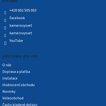
a
Kontakt
t
í
+420 601 505 003
Facebook
kamerovysvet
kamerovysvet
YouTube
Informace pro vás
O nás
Doprava a platba
Instalace
Hodnocení obchodu
Novinky
Velkoobchod
Často kladené dotazy