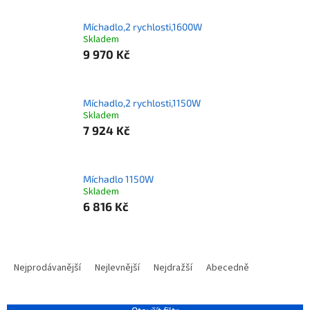
Míchadlo,2 rychlosti,1600W
Skladem
9 970 Kč
Míchadlo,2 rychlosti,1150W
Skladem
7 924 Kč
Míchadlo 1150W
Skladem
6 816 Kč
Ř
a
Nejprodávanější
Nejlevnější
Nejdražší
Abecedně
z
e