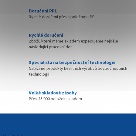
k
y
Doručení PPL
v
Rychlé doručení přes společnost PPL
ý
p
i
Rychlé doručení
s
Zboží, které máme skladem expedujeme nejdéle
u
následující pracovní den
Specialista na bezpečnostní technologie
Nabízíme produkty kvalitních výrobců bezpečnostních
technologií
Velké skladové zásoby
Přes 35 000 položek skladem
Z
á
p