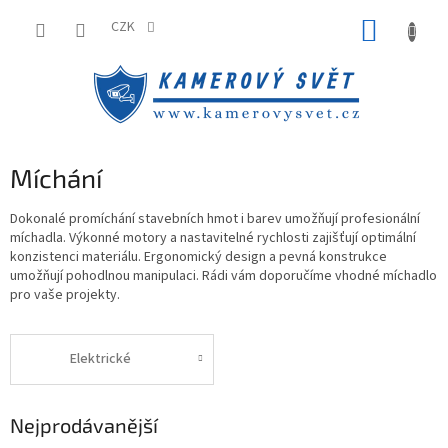
Přejít
NÁKUP
na
CZK
obsah
KOŠÍK
Míchání
Dokonalé promíchání stavebních hmot i barev umožňují profesionální
míchadla. Výkonné motory a nastavitelné rychlosti zajišťují optimální
konzistenci materiálu. Ergonomický design a pevná konstrukce
umožňují pohodlnou manipulaci. Rádi vám doporučíme vhodné míchadlo
pro vaše projekty.
Elektrické
Nejprodávanější