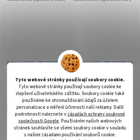
možností ovládání přes Wi-Fi
možností ovládání přes Wi-Fi
nebo dálkový ovladač. Stropní...
nebo dálkový ovladač. Stropní...
IMMAX NEO LITE SEMPLICI
IMMAX NEO LITE SEMPLICI
SMART stropní svítidlo,
SMART stropní svítidlo,
BEACON, 100cm, 128W,
BEACON, 80cm, 96W,
Tyto webové stránky používají soubory cookie.
9088lm, zlaté, Wi-Fi,
6912lm, zlaté, Wi-Fi, TUYA
Není skladem
Není skladem
Tyto webové stránky používají soubory cookie ke
TUYA
zlepšení uživatelského zážitku. Soubory cookie také
4 625 Kč
3 080 Kč
/ ks
/ ks
používáme ke shromažďování údajů za účelem
personalizace a měření účinnosti naší reklamy. Další
Do košíku
Do košíku
podrobnosti naleznete v
zásadách ochrany soukromí
společnosti Google
. Používáním našich webových
IMMAX NEO LITE SEMPLICI
IMMAX NEO LITE SEMPLICI
stránek souhlasíte se všemi soubory cookie v souladu
SMART 100 cm zlaté; Elegantní
SMART 80 cm zlaté; Elegantní
s našimi zásadami používání souborů cookie.
chytré stropní LED svítidlo s
chytré stropní LED svítidlo s