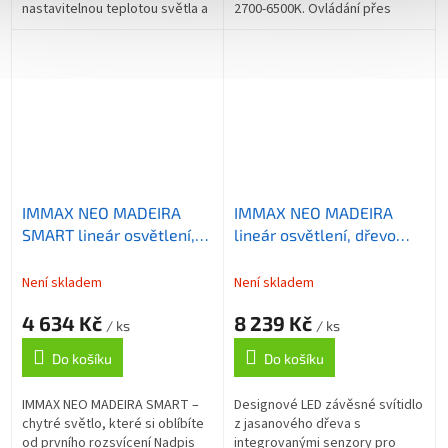
nastavitelnou teplotou světla a
2700-6500K. Ovládání přes
možností ovládání přes Wi-Fi
aplikaci, hlasové asistenty,
nebo dálkový ovladač. Stropní...
dálkový ovladač. Vhodný pro...
IMMAX NEO MADEIRA
IMMAX NEO MADEIRA
SMART lineár osvětlení,
lineár osvětlení, dřevo
dřevo dub, 122cm, Wi-Fi,
jasan, 157cm, stmívatelné
TUYA
senzorem
Není skladem
Není skladem
4 634 Kč
8 239 Kč
/ ks
/ ks
Do košíku
Do košíku
IMMAX NEO MADEIRA SMART –
Designové LED závěsné svítidlo
chytré světlo, které si oblíbíte
z jasanového dřeva s
od prvního rozsvícení Nadpis
integrovanými senzory pro