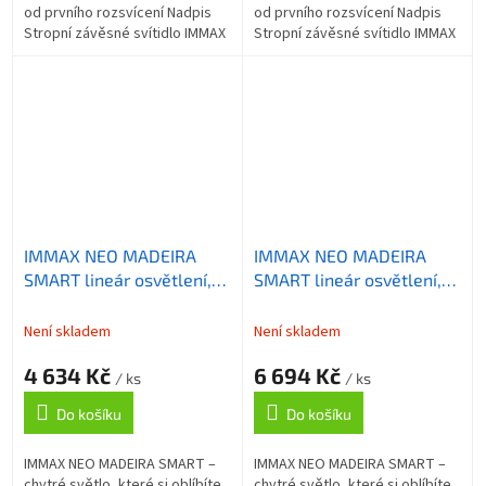
od prvního rozsvícení Nadpis
od prvního rozsvícení Nadpis
Stropní závěsné svítidlo IMMAX
Stropní závěsné svítidlo IMMAX
NEO MADEIRA SMART, které
NEO MADEIRA SMART, které
představuje praktický a...
představuje praktický a...
IMMAX NEO MADEIRA
IMMAX NEO MADEIRA
SMART lineár osvětlení,
SMART lineár osvětlení,
dřevo ořech, 122cm, Wi-Fi,
dřevo ořech, 202cm, Wi-
TUYA
Fi, TUYA
Není skladem
Není skladem
4 634 Kč
6 694 Kč
/ ks
/ ks
Do košíku
Do košíku
IMMAX NEO MADEIRA SMART –
IMMAX NEO MADEIRA SMART –
chytré světlo, které si oblíbíte
chytré světlo, které si oblíbíte