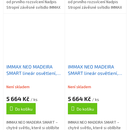
od prvního rozsvícení Nadpis
od prvního rozsvícení Nadpis
Stropní závěsné svítidlo IMMAX
Stropní závěsné svítidlo IMMAX
NEO MADEIRA SMART, které
NEO MADEIRA SMART, které
představuje praktický a...
představuje praktický a...
IMMAX NEO MADEIRA
IMMAX NEO MADEIRA
SMART lineár osvětlení,
SMART lineár osvětlení,
dřevo dub, 152cm, Wi-Fi,
dřevo ořech, 152cm, Wi-Fi,
TUYA
TUYA
Není skladem
Není skladem
5 664 Kč
5 664 Kč
/ ks
/ ks
Do košíku
Do košíku
IMMAX NEO MADEIRA SMART –
IMMAX NEO MADEIRA SMART –
chytré světlo, které si oblíbíte
chytré světlo, které si oblíbíte