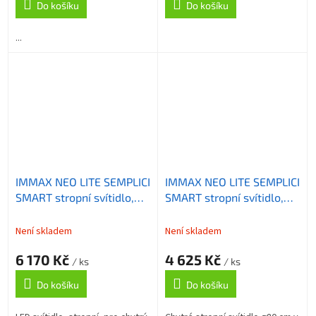
Do košíku
Do košíku
...
IMMAX NEO LITE SEMPLICI
IMMAX NEO LITE SEMPLICI
SMART stropní svítidlo,
SMART stropní svítidlo,
BEACON, 100cm, 128W,
BEACON, 80cm, 96W,
9088lm, měděné, Wi-Fi,
6912lm, měděné, Wi-Fi,
Není skladem
Není skladem
TUYA
TUYA
6 170 Kč
4 625 Kč
/ ks
/ ks
Do košíku
Do košíku