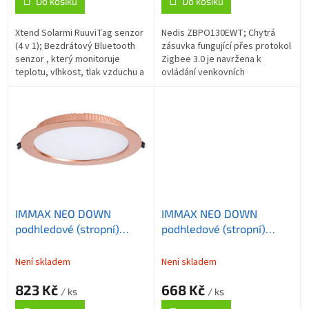
Do košíku
Do košíku
Xtend Solarmi RuuviTag senzor
Nedis ZBPO130EWT; Chytrá
(4 v 1); Bezdrátový Bluetooth
zásuvka fungující přes protokol
senzor , který monitoruje
Zigbee 3.0 je navržena k
teplotu, vlhkost, tlak vzduchu a
ovládání venkovních
pohyb . Aktuální data a jejich
elektrických spotřebičů do
historii lze zobrazit přímo...
max. zátěže 16 A na místech,
kde není stabilní...
IMMAX NEO DOWN
IMMAX NEO DOWN
podhledové (stropní)
podhledové (stropní)
svítidlo, 23cm, 36W,
svítidlo, 12cm, 12W,
BEACON, CCT, měď/Rose
BEACON, CCT, měď/Rose
Není skladem
Není skladem
gold, WI-Fi, TUYA
gold, Wi-Fi, TUYA
823 Kč
668 Kč
/ ks
/ ks