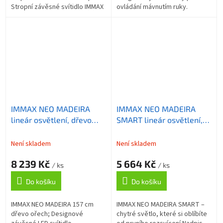
Stropní závěsné svítidlo IMMAX
ovládání mávnutím ruky.
NEO MADEIRA SMART, které
Stmívatelné UP & DOWN světlo,
představuje praktický a...
délka 157 cm, příkon 37W,
světelný tok 5470...
IMMAX NEO MADEIRA
IMMAX NEO MADEIRA
lineár osvětlení, dřevo
SMART lineár osvětlení,
ořech, 157cm, stmívatelné
dřevo černé, 152cm, Wi-Fi,
senzorem
TUYA
Není skladem
Není skladem
8 239 Kč
5 664 Kč
/ ks
/ ks
Do košíku
Do košíku
IMMAX NEO MADEIRA 157 cm
IMMAX NEO MADEIRA SMART –
dřevo ořech; Designové
chytré světlo, které si oblíbíte