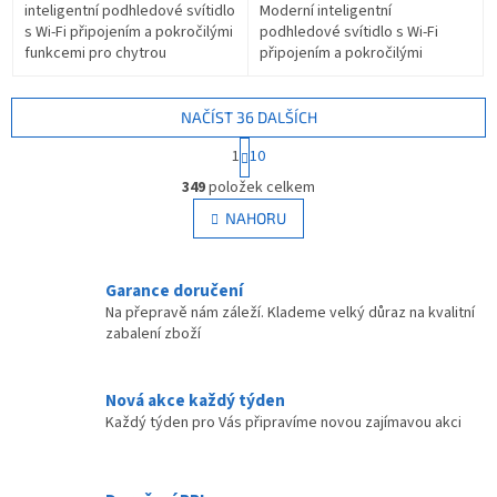
inteligentní podhledové svítidlo
Moderní inteligentní
s Wi-Fi připojením a pokročilými
podhledové svítidlo s Wi-Fi
funkcemi pro chytrou
připojením a pokročilými
domácnost. IMMAX NEO DOWN
funkcemi pro chytrou
představuje novou generaci
domácnost. Immax NEO DOWN
stropních...
představuje novou generaci...
NAČÍST 36 DALŠÍCH
S
1
10
t
O
r
349
položek celkem
v
á
l
NAHORU
n
á
k
d
o
v
a
Garance doručení
á
c
Na přepravě nám záleží. Klademe velký důraz na kvalitní
n
í
zabalení zboží
í
p
r
v
Nová akce každý týden
k
Každý týden pro Vás připravíme novou zajímavou akci
y
v
ý
p