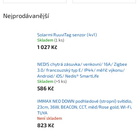
Nejprodávanější
Solarmi RuuviTag senzor (4v1)
Skladem
(1 ks)
1 027 Kč
NEDIS chytrá zásuvka/ venkovní/ 16A/ Zigbee
3.0/ francouzský typ E/ IP44/ měřič výkonu/
Android/ iOS/ Nedis® SmartLife
Skladem
(>5 ks)
586 Kč
IMMAX NEO DOWN podhledové (stropní) svítidlo,
23cm, 36W, BEACON, CCT, měď/Rose gold, WI-Fi,
TUYA
Není skladem
823 Kč