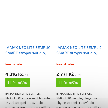
možností ovládání přes Wi-Fi
nebo dálkový ovladač. Stropní...
IMMAX NEO LITE SEMPLICI
IMMAX NEO LITE SEMPLICI
SMART stropní svítidlo,
SMART stropní svítidlo,
BEACON, 100cm, 128W,
BEACON, 80cm, 96W,
9088lm, černé, Wi-Fi,
6912lm, bílé, Wi-Fi, TUYA
Není skladem
Není skladem
TUYA
4 316 Kč
2 771 Kč
/ ks
/ ks
Do košíku
Do košíku
IMMAX NEO LITE SEMPLICI
IMMAX NEO LITE SEMPLICI
SMART 100 cm černé; Elegantní
SMART 80 cm bílé; Elegantní
chytré stropní LED svítidlo s
chytré stropní LED svítidlo s
nastavitelnou teplotou světla a
nastavitelnou teplotou světla a