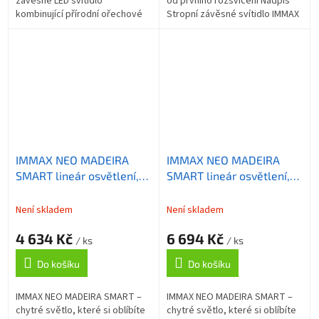
závěsné LED svítidlo
od prvního rozsvícení Nadpis
kombinující přírodní ořechové
Stropní závěsné svítidlo IMMAX
dřevo s moderní technologií
NEO MADEIRA SMART, které
senzorového ovládání. Svítidlo
představuje praktický a...
z řady MADEIRA...
IMMAX NEO MADEIRA
IMMAX NEO MADEIRA
SMART lineár osvětlení,
SMART lineár osvětlení,
dřevo černé, 122cm, Wi-Fi,
dřevo dub, 202cm, Wi-Fi,
TUYA
TUYA
Není skladem
Není skladem
4 634 Kč
6 694 Kč
/ ks
/ ks
Do košíku
Do košíku
IMMAX NEO MADEIRA SMART –
IMMAX NEO MADEIRA SMART –
chytré světlo, které si oblíbíte
chytré světlo, které si oblíbíte