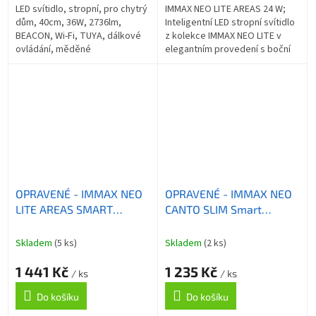
LED svítidlo, stropní, pro chytrý
IMMAX NEO LITE AREAS 24 W;
dům, 40cm, 36W, 2736lm,
Inteligentní LED stropní svítidlo
BEACON, Wi-Fi, TUYA, dálkové
z kolekce IMMAX NEO LITE v
ovládání, měděné
elegantním provedení s boční
linkou pro jemné rozptýlení
světla do stran. Aplikace
IMMAX...
OPRAVENÉ - IMMAX NEO
OPRAVENÉ - IMMAX NEO
LITE AREAS SMART
CANTO SLIM Smart
stropní svítidlo 51cm,
stropní svítidlo 28x28cm
48W černé TUYA Wi-Fi
22W 1610lm černé Zigbee
Skladem
(5 ks)
Skladem
(2 ks)
3.0, TUYA
1 441 Kč
1 235 Kč
/ ks
/ ks
Do košíku
Do košíku