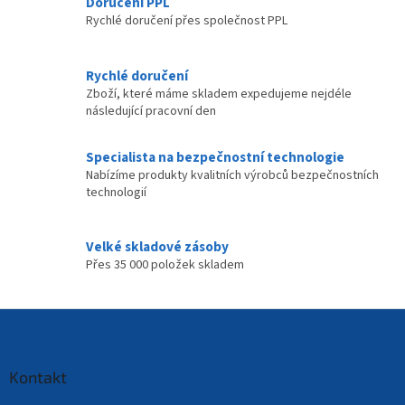
Doručení PPL
i
Rychlé doručení přes společnost PPL
s
u
Rychlé doručení
Zboží, které máme skladem expedujeme nejdéle
následující pracovní den
Specialista na bezpečnostní technologie
Nabízíme produkty kvalitních výrobců bezpečnostních
technologií
Velké skladové zásoby
Přes 35 000 položek skladem
Z
á
p
a
Kontakt
t