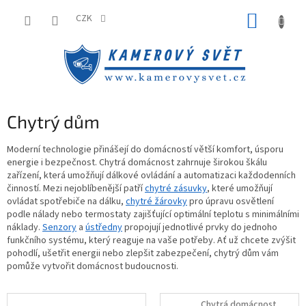
Přejít
NÁKUP
na
CZK
obsah
KOŠÍK
Chytrý dům
Moderní technologie přinášejí do domácností větší komfort, úsporu
energie i bezpečnost. Chytrá domácnost zahrnuje širokou škálu
zařízení, která umožňují dálkové ovládání a automatizaci každodenních
činností. Mezi nejoblíbenější patří
chytré zásuvky
, které umožňují
ovládat spotřebiče na dálku,
chytré žárovky
pro úpravu osvětlení
podle nálady nebo termostaty zajišťující optimální teplotu s minimálními
náklady.
Senzory
a
ústředny
propojují jednotlivé prvky do jednoho
funkčního systému, který reaguje na vaše potřeby. Ať už chcete zvýšit
pohodlí, ušetřit energii nebo zlepšit zabezpečení, chytrý dům vám
pomůže vytvořit domácnost budoucnosti.
Chytrá domácnost