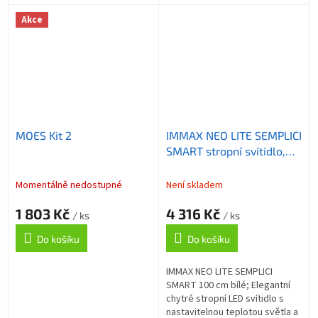
Akce
MOES Kit 2
IMMAX NEO LITE SEMPLICI
SMART stropní svítidlo,
BEACON, 100cm, 128W,
9088lm, bílé, Wi-Fi, TUYA
Momentálně nedostupné
Není skladem
1 803 Kč
4 316 Kč
/ ks
/ ks
Do košíku
Do košíku
IMMAX NEO LITE SEMPLICI
SMART 100 cm bílé; Elegantní
chytré stropní LED svítidlo s
nastavitelnou teplotou světla a