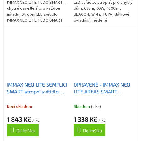
IMMAX NEO LITE TUDO SMART –
LED svítidlo, stropní, pro chytrý
chytré osvětlení pro každou
dům, 60cm, 60W, 4500lm,
náladu; Stropní LED svítidlo
BEACON, Wi-Fi, TUYA, dálkové
IMMAX NEO LITE TUDO SMART
ovládání, měděné
do každého interiéru. Je
vhodné do všech pokojů i na
chodby. LED...
IMMAX NEO LITE SEMPLICI
OPRAVENÉ - IMMAX NEO
SMART stropní svítidlo,
LITE AREAS SMART
BEACON, 40cm, 36W 2736
stropní svítidlo 40cm,
lm, měděné, Wi-Fi, TUYA
24W černé TUYA Wi-Fi
Není skladem
Skladem
(1 ks)
1 843 Kč
1 338 Kč
/ ks
/ ks
Do košíku
Do košíku