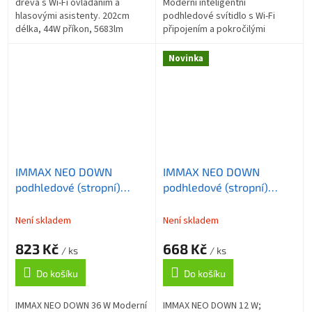
dřeva s Wi-Fi ovládáním a
Moderní inteligentní
hlasovými asistenty. 202cm
podhledové svítidlo s Wi-Fi
délka, 44W příkon, 5683lm
připojením a pokročilými
světelný tok, stmívatelné CCT
funkcemi pro chytrou
2700-6500K, UP/DOWN
domácnost. Immax NEO DOWN
Novinka
osvětlení,...
představuje novou generaci...
IMMAX NEO DOWN
IMMAX NEO DOWN
podhledové (stropní)
podhledové (stropní)
svítidlo, 23cm, 36W, s
svítidlo, 12cm, 12W, s
podporou BEACON, CCT,
podporou BEACON, CCT,
Není skladem
Není skladem
stmívatelné, Wi-Fi, TUYA,
stmívatelné, Wi-Fi, TUYA,
823 Kč
668 Kč
černé
černé
/ ks
/ ks
Do košíku
Do košíku
IMMAX NEO DOWN 36 W Moderní
IMMAX NEO DOWN 12 W;