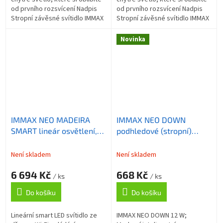
od prvního rozsvícení Nadpis
od prvního rozsvícení Nadpis
Stropní závěsné svítidlo IMMAX
Stropní závěsné svítidlo IMMAX
NEO MADEIRA SMART, které
NEO MADEIRA SMART, které
představuje praktický a...
představuje praktický a...
Novinka
IMMAX NEO MADEIRA
IMMAX NEO DOWN
SMART lineár osvětlení,
podhledové (stropní)
dřevo černé, 202cm, Wi-
svítidlo, 12cm, 12W, s
Fi, TUYA
podporou BEACON, CCT,
Není skladem
Není skladem
stmívatelné, Wi-Fi, TUYA,
6 694 Kč
668 Kč
bílé
/ ks
/ ks
Do košíku
Do košíku
Lineární smart LED svítidlo ze
IMMAX NEO DOWN 12 W;