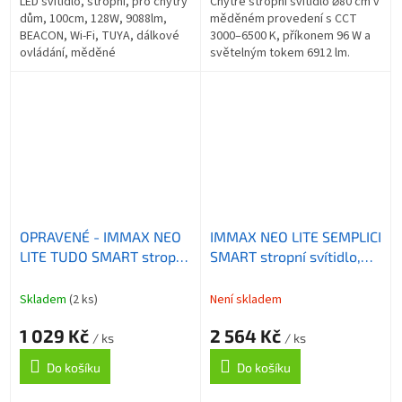
LED svítidlo, stropní, pro chytrý
Chytré stropní svítidlo ⌀80 cm v
dům, 100cm, 128W, 9088lm,
měděném provedení s CCT
BEACON, Wi-Fi, TUYA, dálkové
3000–6500 K, příkonem 96 W a
ovládání, měděné
světelným tokem 6912 lm.
Ovládání přes Wi-Fi, Tuya nebo
dálkový ovladač BEACON.
OPRAVENÉ - IMMAX NEO
IMMAX NEO LITE SEMPLICI
LITE TUDO SMART stropní
SMART stropní svítidlo,
svítidlo s RGB
BEACON, 60cm, 60W,
podsvícením 40x40cm,
4500 lm, měděné, Wi-Fi,
Skladem
(2 ks)
Není skladem
50W Wi-Fi bílá, TUYA
TUYA
1 029 Kč
2 564 Kč
/ ks
/ ks
Do košíku
Do košíku