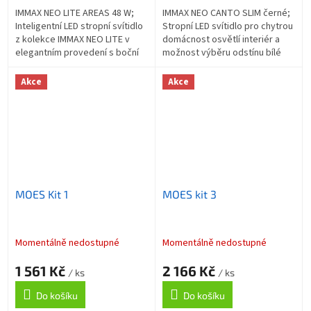
IMMAX NEO LITE AREAS 48 W;
IMMAX NEO CANTO SLIM černé;
Inteligentní LED stropní svítidlo
Stropní LED svítidlo pro chytrou
z kolekce IMMAX NEO LITE v
domácnost osvětlí interiér a
elegantním provedení s boční
možnost výběru odstínu bílé
linkou pro jemné rozptýlení
barvy dokonale dokreslí
světla do stran. Aplikace
atmosféru. Podporuje
Akce
Akce
IMMAX...
bezdrátový...
MOES Kit 1
MOES kit 3
Momentálně nedostupné
Momentálně nedostupné
1 561 Kč
2 166 Kč
/ ks
/ ks
Do košíku
Do košíku