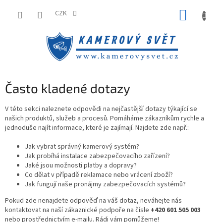
Přejít
NÁKUP
na
CZK
obsah
KOŠÍK
Často kladené dotazy
V této sekci naleznete odpovědi na nejčastější dotazy týkající se
našich produktů, služeb a procesů. Pomáháme zákazníkům rychle a
jednoduše najít informace, které je zajímají. Najdete zde např.:
Jak vybrat správný kamerový systém?
Jak probíhá instalace zabezpečovacího zařízení?
Jaké jsou možnosti platby a dopravy?
Co dělat v případě reklamace nebo vrácení zboží?
Jak fungují naše pronájmy zabezpečovacích systémů?
Pokud zde nenajdete odpověď na váš dotaz, neváhejte nás
kontaktovat na naší zákaznické podpoře na čísle
+420 601 505 003
nebo prostřednictvím e-mailu. Rádi vám pomůžeme!