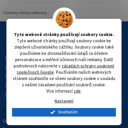
Záznamy nebyly nalezeny...
Z
á
Tyto webové stránky používají soubory cookie.
p
Tyto webové stránky používají soubory cookie ke
a
Kontakt
zlepšení uživatelského zážitku. Soubory cookie také
t
používáme ke shromažďování údajů za účelem
í
+420 601 505 003
personalizace a měření účinnosti naší reklamy. Další
Facebook
podrobnosti naleznete v
zásadách ochrany soukromí
společnosti Google
. Používáním našich webových
kamerovysvet
stránek souhlasíte se všemi soubory cookie v souladu
kamerovysvet
s našimi zásadami používání souborů cookie.
Více informací
zde
.
YouTube
Nastavení
Informace pro vás
Souhlasím
O nás