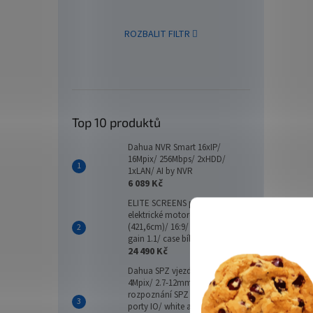
ROZBALIT FILTR
42 
Top 10 produktů
Dahua NVR Smart 16xIP/
16Mpix/ 256Mbps/ 2xHDD/
1xLAN/ AI by NVR
6 089 Kč
ELITE SCREENS plátno
elektrické motorové 166"
(421,6cm)/ 16:9/ 205,7×365,8cm/
gain 1.1/ case bílý
24 490 Kč
Dahua SPZ vjezdová kamera
4Mpix/ 2.7-12mm/ IR30m/
rozpoznání SPZ na 3-10m/
porty IO/ white a blacklist/