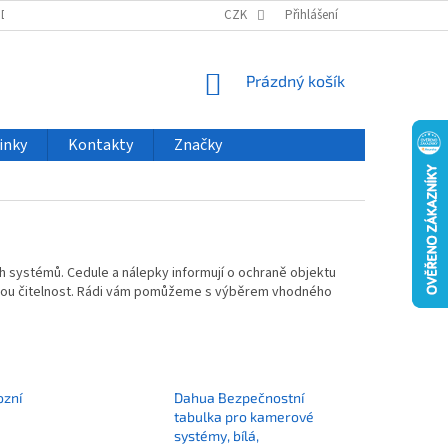
ODU
NOVINKY
VELKOOBCHOD
CZK
ČASTO KLADENÉ DOTAZY
Přihlášení
NÁKUPNÍ
Prázdný košík
KOŠÍK
inky
Kontakty
Značky
 systémů. Cedule a nálepky informují o ochraně objektu
hodobou čitelnost. Rádi vám pomůžeme s výběrem vhodného
ozní
Dahua Bezpečnostní
tabulka pro kamerové
systémy, bílá,