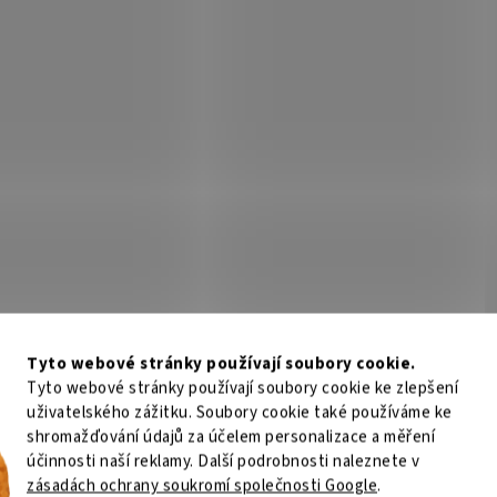
kamerové systémy, transpar
210x150mm
Skladem
(>5 ks)
Sklad
Kč
Do košíku
142 Kč
Do
/ ks
/ ks
XtendLan bezpečnostní tabulka
(samolepka) 210 × 150 mm; Bezpe
informační samolepící tabulka
(samolepka), transparentní. ZÁKLA
SPECIFIKACE; Rozměry: 210 × 150 m
Kód:
NETDAH2241
Kód:
NET
Tyto webové stránky používají soubory cookie.
Tyto webové stránky používají soubory cookie ke zlepšení
uživatelského zážitku. Soubory cookie také používáme ke
shromažďování údajů za účelem personalizace a měření
účinnosti naší reklamy. Další podrobnosti naleznete v
zásadách ochrany soukromí společnosti Google
.