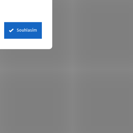
 pro
entní,
logo
em
(>5 ks)
Souhlasím
 košíku
olepka)
ka
my Dahua