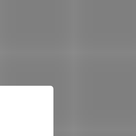
entní,
kamerové systémy, bílá,
140x100mm
em
(>5 ks)
Skladem
(>5 ks)
 košíku
50 Kč
Do košíku
/ ks
Dahua bezpečnostní tabulka (samolepka)
čnostní
140 × 100 mm; Bezpečnostní tabulka
(samolepka) pro kamerové systémy
DNÍ
Dahua. ZÁKLADNÍ SPECIFIKACE; Rozměry:
m;...
140 × 100 mm; Barva: bílá...
DAH2243