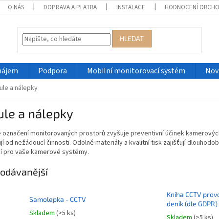
O NÁS
DOPRAVA A PLATBA
INSTALACE
HODNOCENÍ OBCH
HLEDAT
nájem
Podpora
Mobilní monitorovací systém
Nov
ule a nálepky
le a nálepky
é označení monitorovaných prostorů zvyšuje preventivní účinek kamerových
jí od nežádoucí činnosti. Odolné materiály a kvalitní tisk zajišťují dlou
í pro vaše kamerové systémy.
odávanější
Kniha CCTV prov
Samolepka - CCTV
deník (dle GDPR)
Skladem
(>5 ks)
Skladem
(>5 ks)