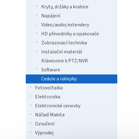
ů
Kryty, držáky a krabice
Napájení
23 
Video/audio/extendery
HD převodníky a opakovače
Samol
Zobrazovací technika
povětr
Instalační materiál
Klávesnice k PTZ/NVR
Software
Cedule a nálepky
Fotovoltaika
Elektronika
Elektronické cenovky
Nářadí Makita
Ozvučení
Dahu
Výprodej
kame