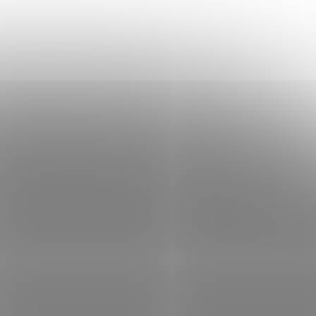
em
(>5 ks)
Skladem
(>5 ks)
 košíku
33 Kč
Do košíku
/ ks
Dahua bezpečnostní tabulka (samolepka)
105 × 74 mm; Bílá bezpečnostní informační
samolepící tabulka (samolepka) pro
kamerové systémy. ZÁKLADNÍ
SPECIFIKACE; Rozměry: 105 × 74 mm;...
XTE1897
Kód:
NETDAH1175
lka pro
Dahua Bezpečnostní tabulka pro