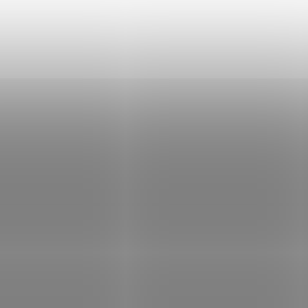
lový tisk, 210x150mm, logo
Skladem
(>5 ks)
Sklad
a
 Kč
Do košíku
30 Kč
Do
/ ks
/ ks
 bezpečnostní tabulka (samolepka)
Samolepka 10x13cm
 150 mm; Bezpečnostní tabulka
lepka) pro kamerové systémy Dahua
cadlovým tiskem. ZÁKLADNÍ
IKACE; Rozměry: 210 × 150...
Kód:
98765
Kód:
NET
ražná samolepka
XtendLan Bezpečnostní tabu