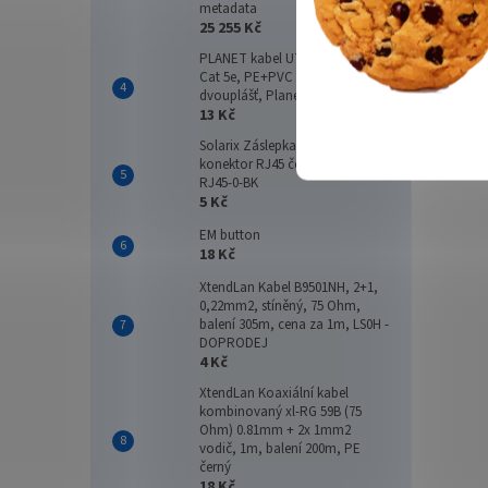
Dahu
metadata
25 255 Kč
kame
zrcad
PLANET kabel UTP, drát, 4pár,
Dahu
Cat 5e, PE+PVC venkovní
dvouplášť, Planet Elite, Dca 1m
13 Kč
22 
Solarix Záslepka pro female
konektor RJ45 černá plastová
Dahua
RJ45-0-BK
105 ×
5 Kč
(samo
EM button
se zr
18 Kč
SPECIF
XtendLan Kabel B9501NH, 2+1,
0,22mm2, stíněný, 75 Ohm,
balení 305m, cena za 1m, LS0H -
DOPRODEJ
4 Kč
XtendLan Koaxiální kabel
kombinovaný xl-RG 59B (75
Ohm) 0.81mm + 2x 1mm2
vodič, 1m, balení 200m, PE
černý
18 Kč