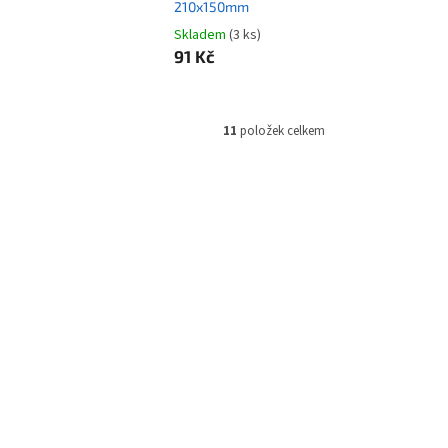
210x150mm
Skladem
(3 ks)
91 Kč
11
položek celkem
001-6296
Kód:
NETDAH2244
dle
Dahua Bezpečnostní tabulka pro
kamerové systémy, bílá,