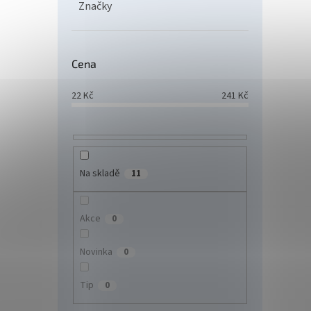
Značky
zrcad
Dahu
107
Cena
Dahua
22
Kč
241
Kč
210 ×
(samo
se zr
SPECIF
Na skladě
11
Akce
0
Novinka
0
Tip
0
Výst