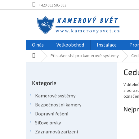
Přejít
+420 601 505 003
na
obsah
O nás
Velkoobchod
Instalace
Pro
Domů
Příslušenství pro kamerové systémy
Ced
P
Cedu
o
Přeskočit
s
Kategorie
kategorie
Viditeln
t
a odrazu
r
Kamerové systémy
označen
a
Bezpečnostní kamery
n
Nejpr
n
Dopravní řešení
í
Síťové prvky
p
Záznamová zařízení
a