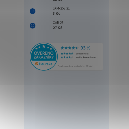
SAM-252.21
3 Kč
CAB 28
27 Kč