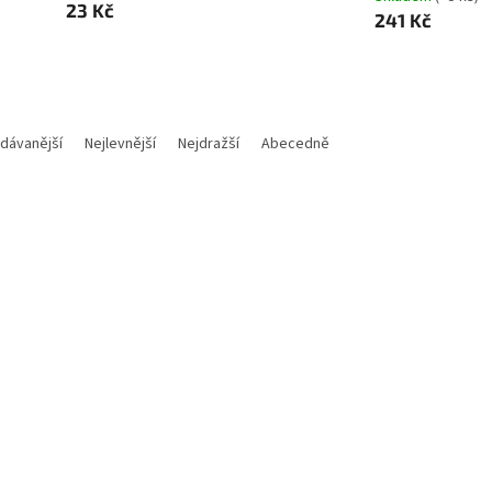
23 Kč
241 Kč
dávanější
Nejlevnější
Nejdražší
Abecedně
Kód:
E001-1707
Kód:
E
lepka - CCTV
Kniha CCTV provozní deník (
GDPR)