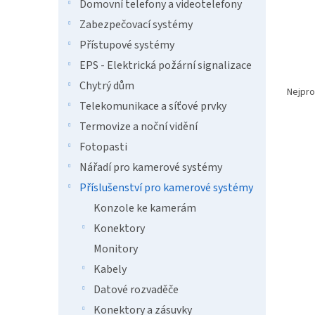
n
Domovní telefony a videotelefony
e
Zabezpečovací systémy
l
Přístupové systémy
EPS - Elektrická požární signalizace
Ř
Chytrý dům
a
Nejpro
z
Telekomunikace a síťové prvky
e
Termovize a noční vidění
V
n
Fotopasti
ý
í
p
Nářadí pro kamerové systémy
p
i
r
Příslušenství pro kamerové systémy
s
o
Konzole ke kamerám
p
d
Konektory
r
u
o
k
Monitory
d
t
Kabely
u
ů
Samo
Datové rozvaděče
k
t
Konektory a zásuvky