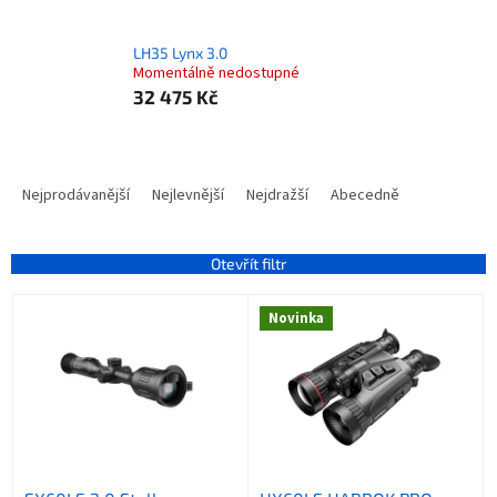
LH35 Lynx 3.0
Momentálně nedostupné
32 475 Kč
Ř
a
Nejprodávanější
Nejlevnější
Nejdražší
Abecedně
z
e
n
Otevřít filtr
í
V
p
Novinka
ý
r
p
o
i
d
s
u
p
k
r
t
o
ů