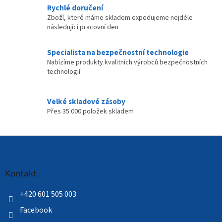
Rychlé doručení
Zboží, které máme skladem expedujeme nejdéle
následující pracovní den
Specialista na bezpečnostní technologie
Nabízíme produkty kvalitních výrobců bezpečnostních
technologií
Velké skladové zásoby
Přes 35 000 položek skladem
Z
á
p
a
Kontakt
t
í
+420 601 505 003
Facebook