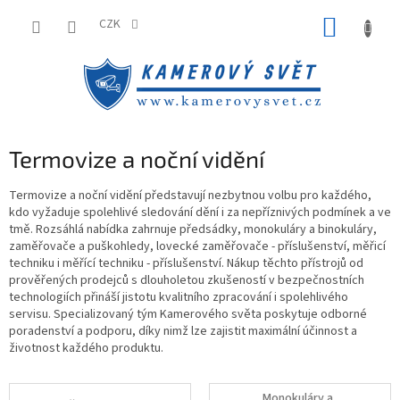
Přejít
NÁKUP
na
CZK
obsah
KOŠÍK
Termovize a noční vidění
Termovize a noční vidění představují nezbytnou volbu pro každého,
kdo vyžaduje spolehlivé sledování dění i za nepříznivých podmínek a ve
tmě. Rozsáhlá nabídka zahrnuje předsádky, monokuláry a binokuláry,
zaměřovače a puškohledy, lovecké zaměřovače - příslušenství, měřicí
techniku i měřící techniku - příslušenství. Nákup těchto přístrojů od
prověřených prodejců s dlouholetou zkušeností v bezpečnostních
technologiích přináší jistotu kvalitního zpracování i spolehlivého
servisu. Specializovaný tým Kamerového světa poskytuje odborné
poradenství a podporu, díky nimž lze zajistit maximální účinnost a
životnost každého produktu.
Monokuláry a