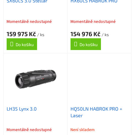
SX60LS 3.0 Stellar
HX60LS HABROK PRO
d
u
k
t
Momentálně nedostupné
Momentálně nedostupné
ů
159 975 Kč
154 976 Kč
/ ks
/ ks
Do košíku
Do košíku
LH35 Lynx 3.0
HQ50LN HABROK PRO +
Laser
Momentálně nedostupné
Není skladem