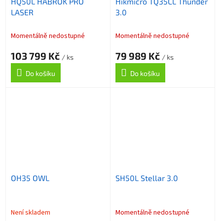
HQ50L HABROK PRO
Hikmicro TQ35CL Thunder
LASER
3.0
Momentálně nedostupné
Momentálně nedostupné
103 799 Kč
79 989 Kč
/ ks
/ ks
Do košíku
Do košíku
OH35 OWL
SH50L Stellar 3.0
Není skladem
Momentálně nedostupné