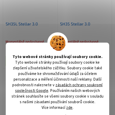
SH35L Stellar 3.0
SH35 Stellar 3.0
Momentálně nedostupné
Momentálně nedostupné
64 999 Kč
57 499 Kč
/ ks
/ ks
Tyto webové stránky používají soubory cookie.
Do košíku
Do košíku
Tyto webové stránky používají soubory cookie ke
zlepšení uživatelského zážitku. Soubory cookie také
používáme ke shromažďování údajů za účelem
personalizace a měření účinnosti naší reklamy. Další
podrobnosti naleznete v
zásadách ochrany soukromí
společnosti Google
. Používáním našich webových
stránek souhlasíte se všemi soubory cookie v souladu
s našimi zásadami používání souborů cookie.
Více informací
zde
.