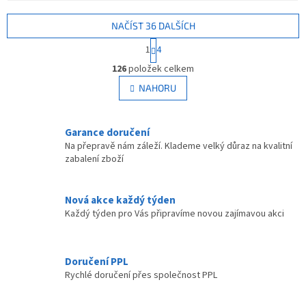
NAČÍST 36 DALŠÍCH
S
1
4
t
O
r
126
položek celkem
v
á
l
NAHORU
n
á
k
d
o
v
a
Garance doručení
á
c
Na přepravě nám záleží. Klademe velký důraz na kvalitní
n
í
zabalení zboží
í
p
r
v
Nová akce každý týden
k
Každý týden pro Vás připravíme novou zajímavou akci
y
v
ý
p
Doručení PPL
i
Rychlé doručení přes společnost PPL
s
u