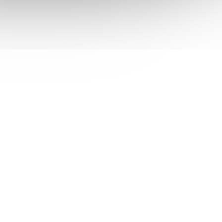
PR1200C
 skladem
Není skladem
 košíku
35 672 Kč
Do košíku
/ ks
ny řady
Tepelná tiskárna, série 1200C
001-8864
Kód:
E001-8863