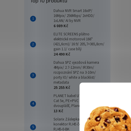
Top 10 produktů
Dahua NVR Smart 16xIP/
16Mpix/ 256Mbps/ 2xHDD/
1xLAN/ AI by NVR
3 9
6 089 Kč
ELITE SCREENS plátno
Dobíje
elektrické motorové 166"
zaříze
(421,6cm)/ 16:9/ 205,7×365,8cm/
Fire R
gain 1.1/ case bílý
24 490 Kč
záloh
napájen
Dahua SPZ vjezdová kamera
4Mpix/ 2.7-12mm/ IR30m/
rozpoznání SPZ na 3-10m/
porty IO/ white a blacklist/
metadata
25 255 Kč
PLANET kabel UTP, drát, 4pár,
Cat 5e, PE+PVC venkovní
dvouplášť, Planet Elite, Dca 1m
13 Kč
Solarix Záslepka pro female
konektor RJ45 černá plastová
Ajax 
RJ45-0-BK