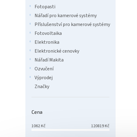
Fotopasti
Nářadí pro kamerové systémy
9 7
Příslušenství pro kamerové systémy
Bezdr
Fotovoltaika
pro p
Elektronika
rozšiř
800 m 
Elektronické cenovky
řídicím
Nářadí Makita
Ozvučení
Výprodej
Značky
Cena
Ajax 
1062
Kč
120819
Kč