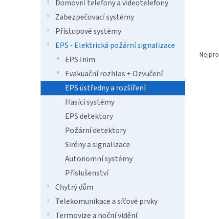
n
Domovní telefony a videotelefony
e
Zabezpečovací systémy
l
Přístupové systémy
Ř
EPS - Elektrická požární signalizace
a
Nejpro
EPS Inim
z
Evakuační rozhlas + Ozvučení
e
V
n
EPS ústředny a rozšíření
ý
í
Hasící systémy
p
p
EPS detektory
i
r
s
o
Požární detektory
p
d
Sirény a signalizace
r
u
Autonomní systémy
o
k
d
t
Příslušenství
u
ů
Chytrý dům
Ajax 
k
Telekomunikace a síťové prvky
t
ů
Termovize a noční vidění