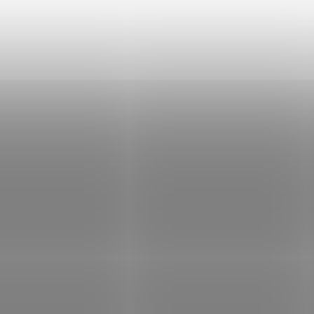
Není skladem
Není
640 Kč
Do košíku
4 164 Kč
Do
/ ks
/ ks
tové řídicí a signalizační zařízení
Bezdrátový adresovatelný modul 
pro požární poplašný systém, které
dvěma vstupy a dvěma výstupy ur
uje také zařízení pro ochranu proti
systémy požární signalizace. Modu
ání.LCD dotyková obrazovka. Barva
umožňuje integraci zařízení třetích
do systému Ajax....
Kód:
E003-4016
Kód:
E
EN54 Internal Battery (72h)
Ajax EN54 Internal Battery (
black
ASP white