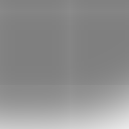
uje
požární ústředna - 2 smyčky, proud
smyčky 500 mA
 skladem
Není skladem
 košíku
45 134 Kč
Do košíku
/ ks
tředen
2X-AF2-FB-20 Adresovatelná požární
ústředna - 2 smyčky, proud smyčky 500 mA
001-8870
Kód:
E001-8869