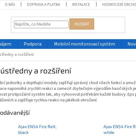
O NÁS
DOPRAVA A PLATBA
INSTALACE
HODNOCENÍ OBCH
HLEDAT
nájem
Podpora
Mobilní monitorovací systém
Nov
středny a rozšíření
ústředny a rozšíření
ídicí jednotky a doplňující moduly zajišťují správný chod všech funkcí a u
race napomáhá zrychlit reakci a zamezit zbytečným výjezdům hasičských je
ovat protipožární systém tak, aby vyhovoval potřebám každé budovy. Eps p
ášeních a zajišťuje rychlou reakci na jakékoli ohrožení.
odávanější
Ajax EN54 Fire ReX,
Ajax EN54 Fire R
black
white