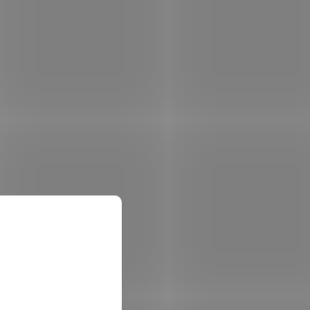
 skladem
Není skladem
 košíku
2 633 Kč
Do košíku
/ ks
 pro
Dobíjecí Li-ion baterie 7,4 V / 5 Ah pro
er a EN54
zařízení Ajax EN54 Fire Hub Jeweller a EN54
hodin
Fire ReX Jeweller. Zajišťuje až 24 hodin
u
zálohovaného provozu při výpadku
napájení....
002-8085
Kód:
E002-8084
o sítě
2X-F2-FB2-PRT-20 Adresovatelná