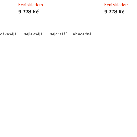
Není skladem
Není skladem
9 778 Kč
9 778 Kč
dávanější
Nejlevnější
Nejdražší
Abecedně
Kód:
E003-4022
Kód:
E
EN54 Fire ReX, black
Ajax EN54 Fire ReX, white