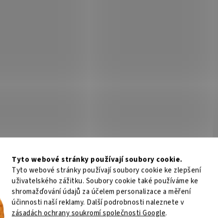
Není skladem
Není
00 Kč
Do košíku
3 900 Kč
Do
/ ks
/ ks
cí Li-ion baterie 7,4 V / 10 Ah pro
Dobíjecí Li-ion baterie 7,4 V / 10 Ah
ní Ajax EN54 Fire Hub Jeweller a EN54
zařízení Ajax EN54 Fire Hub Jewell
eX Jeweller. Zajišťuje až 72 hodin
Fire ReX Jeweller. Zajišťuje až 72 
ovaného provozu při výpadku
zálohovaného provozu při výpadk
í....
napájení....
Kód:
E003-4013
Kód:
E
Tyto webové stránky používají soubory cookie.
Tyto webové stránky používají soubory cookie ke zlepšení
uživatelského zážitku. Soubory cookie také používáme ke
shromažďování údajů za účelem personalizace a měření
účinnosti naší reklamy. Další podrobnosti naleznete v
EN54 Internal Battery (24h)
2X-FR-FB2-C-20 Opakovač d
zásadách ochrany soukromí společnosti Google
.