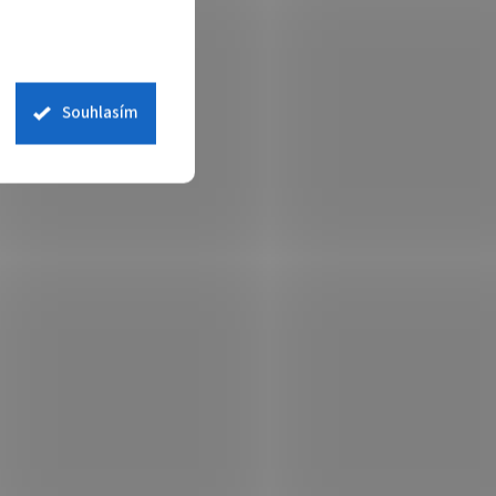
RENET,
požární ústředna - 2 smyčky,
interní tiskárna
 skladem
Není skladem
 košíku
57 895 Kč
Do košíku
Souhlasím
/ ks
ústředen
Adresovatelná ústředna 2X-F, dvě smyčky,
 skříň
256 adres, 512 zón, výstupy siréna a
přenos, 2 vstupy, 4 pgm. hlídané výstupy,
výstupy požár + porucha, síťovatelná s 2X-
F a 1X-F (po...
002-8041
Kód:
E002-8040
sítě
2X-AF2-FB-20 Adresovatelná