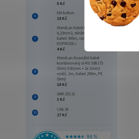
ASP 
5 Kč
EM button
18 Kč
XtendLan Kabel B9501NH, 2+1,
2 6
0,22mm2, stíněný, 75 Ohm,
balení 305m, cena za 1m, LS0H -
DOPRODEJ
Dobíje
4 Kč
zaříze
Fire R
XtendLan Koaxiální kabel
záloh
kombinovaný xl-RG 59B (75
napájen
Ohm) 0.81mm + 2x 1mm2
vodič, 1m, balení 200m, PE
černý
18 Kč
SAM-252.21
3 Kč
CAB 28
27 Kč
2X-F