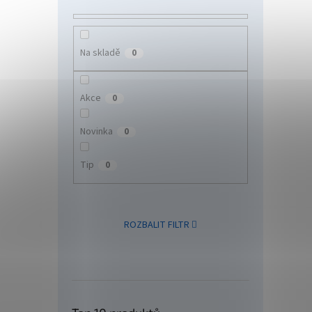
27 
Na skladě
0
Bezdrá
(CIE) 
Akce
0
podpor
vloup
Novinka
0
bílá.
Tip
0
ROZBALIT FILTR
Ajax 
ASP 