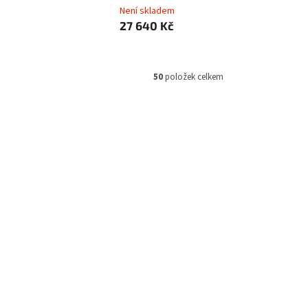
Není skladem
27 640 Kč
50
položek celkem
003-4021
Kód:
E003-4020
Ajax EN54 Fire Hub, black