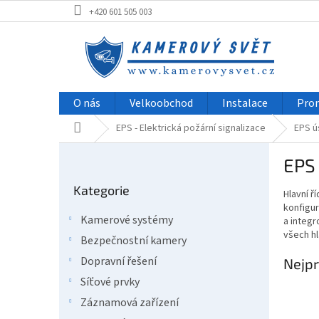
Přejít
+420 601 505 003
na
obsah
O nás
Velkoobchod
Instalace
Pro
Domů
EPS - Elektrická požární signalizace
EPS ú
P
EPS 
o
Přeskočit
s
Kategorie
kategorie
Hlavní ř
t
konfigu
r
Kamerové systémy
a integr
a
všech hl
Bezpečnostní kamery
n
n
Dopravní řešení
Nejpr
í
Síťové prvky
p
Záznamová zařízení
a