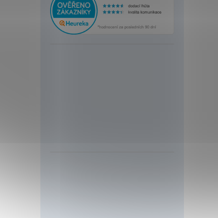
požár
40 
Adres
256 ad
přenos
výstup
F a 1X-