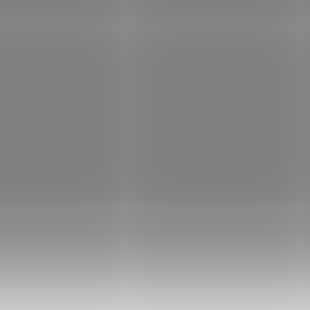
ní ústředna - 2 smyčky
ústředen 2X-AF, 2X-F, obsah
2010-2-NB
Není skladem
Není
108 Kč
Do košíku
40 241 Kč
Do
/ ks
/ ks
ovatelná ústředna 2X-F, dvě smyčky,
2X-AFR-FB-20 Opakovač do sítě ús
res, 512 zón, výstupy siréna a
2X-AF, 2X-F, obsahuje 2010-2-NB
, 2 vstupy, 4 pgm. hlídané výstupy,
y požár + porucha, síťovatelná s 2X-
F (po...
Kód:
E002-8039
Kód:
E