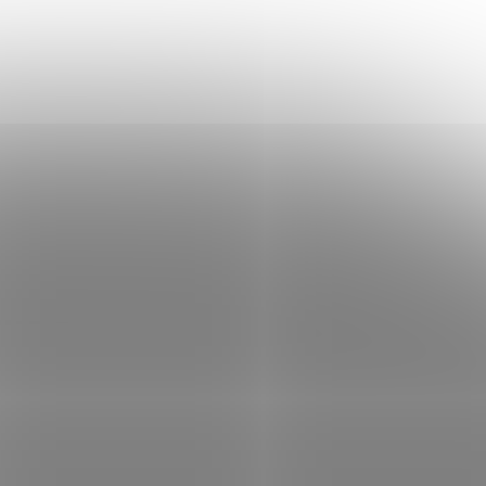
 skladem
Není skladem
 košíku
4 164 Kč
Do košíku
/ ks
AJAX se
Bezdrátový adresovatelný modul AJAX se
čený pro
dvěma vstupy a dvěma výstupy určený pro
l
systémy požární signalizace. Modul
 stran
umožňuje integraci zařízení třetích stran
do systému Ajax....
003-4015
Kód:
E003-4014
72h)
Ajax EN54 Internal Battery (24h)
ASP white