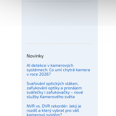
2X-A
požár
smyč
31 
2X-AF
ústřed
mA
Novinky
AI detekce v kamerových
systémech: Co umí chytrá kamera
v roce 2026?
Svařování optických vláken,
zafukování optiky a pronájem
svářečky i zafukovačky – nové
služby Kamerového světa
NVR vs. DVR rekordér: Jaký je
rozdíl a který vybrat pro váš
kamerový systém?