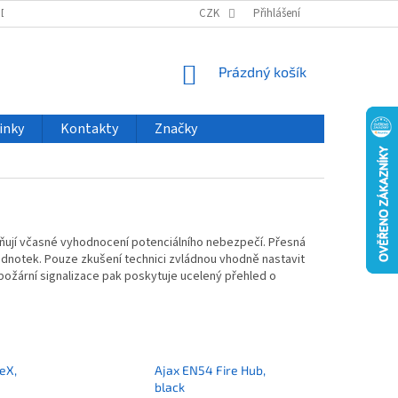
ODU
NOVINKY
VELKOOBCHOD
CZK
ČASTO KLADENÉ DOTAZY
Přihlášení
NÁKUPNÍ
Prázdný košík
KOŠÍK
inky
Kontakty
Značky
možňují včasné vyhodnocení potenciálního nebezpečí. Přesná
dnotek. Pouze zkušení technici zvládnou vhodně nastavit
ožární signalizace pak poskytuje ucelený přehled o
eX,
Ajax EN54 Fire Hub,
black