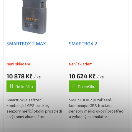
SMARTBOX 2 MAX
SMARTBOX 2
Není skladem
Není skladem
10 878 Kč
10 624 Kč
/ ks
/ ks
Do košíku
Do košíku
SmartBox je zařízení
SMARTBOX 2 je zařízení
kombinující GPS tracker,
kombinující GPS tracker,
senzory měřící okolní prostředí
senzory měřící okolní prostředí
a výkonný akumulátor.
a výkonný akumulátor.
SmartBox tak monitoruje okolní
SMARTBOX 2 tak monitoruje
prostředí (teplota, vlhkost, tlak
okolní prostředí (teplota,