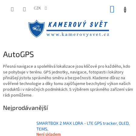
Přejít
NÁKUP
na
CZK
obsah
KOŠÍK
AutoGPS
Přesná navigace a spolehlivá lokalizace jsou klíčové pro každého, kdo
se pohybuje v terénu. GPS jednotky, navigace, fotopasti i lokátory
přinášejí jistotu správného směru a bezpečnosti. Klademe důraz na
ověřené technologie a díky tomu zajišťujeme bezchybný výkon našich
produktů i v náročných podmínkách. S výběrem správného zařízení vám
rádi pomůžeme.
Nejprodávanější
SMARTBOX 2 MAX LORA - LTE GPS tracker, OLED,
TEMS,
Není skladem