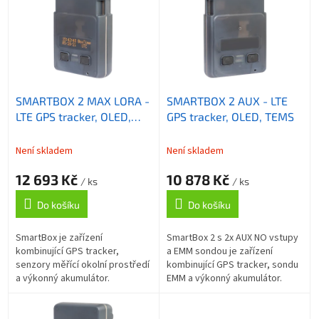
p
o
i
d
s
u
p
k
r
t
o
ů
SMARTBOX 2 MAX LORA -
SMARTBOX 2 AUX - LTE
d
LTE GPS tracker, OLED,
GPS tracker, OLED, TEMS
u
TEMS,
k
t
Není skladem
Není skladem
ů
12 693 Kč
10 878 Kč
/ ks
/ ks
Do košíku
Do košíku
SmartBox je zařízení
SmartBox 2 s 2x AUX NO vstupy
kombinující GPS tracker,
a EMM sondou je zařízení
senzory měřící okolní prostředí
kombinující GPS tracker, sondu
a výkonný akumulátor.
EMM a výkonný akumulátor.
Podporuje bezdrátovou
SmartBox tak monitoruje okolní
komunikaci LORA. SmartBox tak
prostředí (teplota, vlhkost,
monitoruje okolní...
tlak...