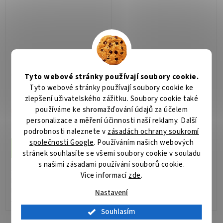
vzduchu,...
vlhkost, tlak vzduchu,...
SMARTBOX 2 EMM
SMARTBOX 2 LITE
Tyto webové stránky používají soubory cookie.
Tyto webové stránky používají soubory cookie ke
zlepšení uživatelského zážitku. Soubory cookie také
používáme ke shromažďování údajů za účelem
Není skladem
Skladem
(>5 ks)
personalizace a měření účinnosti naší reklamy. Další
8 645 Kč
6 340 Kč
podrobnosti naleznete v
zásadách ochrany soukromí
/ ks
/ ks
společnosti Google
. Používáním našich webových
Do košíku
Do košíku
stránek souhlasíte se všemi soubory cookie v souladu
s našimi zásadami používání souborů cookie.
SmartBox je zařízení
SMARTBOX 2 LITE je zařízení
Více informací
zde
.
kombinující GPS tracker, sondu
kombinující GPS tracker a
EMM a výkonný akumulátor.
výkonný akumulátor, díky
Nastavení
SmartBox tak monitoruje okolní
kterému je možné transport
prostředí (teplota, vlhkost, tlak
sledovat i na velmi dlouhých
Souhlasím
vzduchu, úroveň osvětlení, 3D...
cestách.