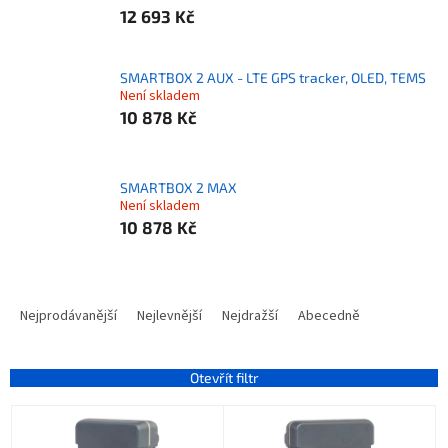
12 693 Kč
SMARTBOX 2 AUX - LTE GPS tracker, OLED, TEMS
Není skladem
10 878 Kč
SMARTBOX 2 MAX
Není skladem
10 878 Kč
Ř
a
Nejprodávanější
Nejlevnější
Nejdražší
Abecedně
z
e
n
Otevřít filtr
í
V
p
ý
r