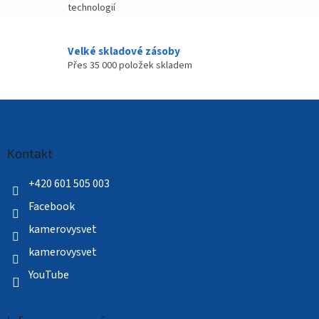
technologií
Velké skladové zásoby
Přes 35 000 položek skladem
Z
á
p
a
Kontakt
t
í
+420 601 505 003
Facebook
kamerovysvet
kamerovysvet
YouTube