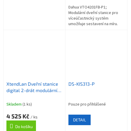
Dahua VTO4201FB-P1;
Modulární dveřní stanice pro
víceúčastnický systém
umožňuje sestavení na míru.
Základní modul s kamerou a
jedním zvonkem,
reproduktorem a mikrofonem,
barevná...
XtendLan Dveřní stanice
DS-KIS313-P
digital 2-drát modulární/
hlavní modul s kamerou
2Mpix 170st/ IR/ EM RFID
Skladem
(1 ks)
Pouze pro přihlášené
125kHz
4 525 Kč
/ ks
DETAIL
Do košíku