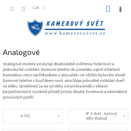
Přejít
NÁKUP
na
CZK
obsah
KOŠÍK
Analogové
Analogové modely poskytují dlouhodobě ověřenou funkčnost a
jednoduché ovládání. Domovní telefon do paneláku zajistí efektivní
komunikaci mezi návštěvníkem a obyvateli i ve větším bytovém domě.
Domovní telefon s bzučákem navíc umožňuje pohodlné ovládání dveří
na dálku. Spolehnutí se na výrobky od profesionálů v oblasti
bezpečnostních systémů přináší jistotu dlouhé životnosti a minimálních
provozních potíží.
IP 2-drát - bytový
V-TEC
dům (Dahua)