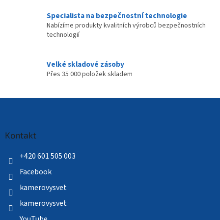
Specialista na bezpečnostní technologie
Nabízíme produkty kvalitních výrobců bezpečnostních
technologií
Velké skladové zásoby
Přes 35 000 položek skladem
Z
á
p
a
Kontakt
t
í
+420 601 505 003
Facebook
kamerovysvet
kamerovysvet
YouTube