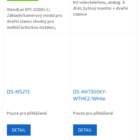
Kit videotelefonu, analog. 4-
drát, bytový monitor + dveřní
XtendLan DPC-D2D81-C;
stanice
Základní kamerový modul pro
dveřní stanici vhodný pro
multiúčastnickou instalaci,
Digital-D2 systém , barevná
kamera, CMOS 2,0 Mpx , úhel
záběru 170°, IR,...
DS-KIS213
DS-KH7300EY-
WTHE2/White
Pouze pro přihlášené
Pouze pro přihlášené
DETAIL
DETAIL