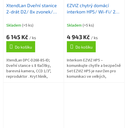
XtendLan Dveřní stanice
EZVIZ chytrý domácí
2-drát D2/ 8x zvonek/
interkom HP5/ Wi-Fi/ 2K/
kamera 170st/ povrchová
7" dotykový monitor/
montáž/ RFID 125kHz
videotelefon/ bezdrátový
Skladem
(>5 ks)
Skladem
(>5 ks)
zvonek/ IP65/ černo-
6 145 Kč
4 943 Kč
stříbrný
/ ks
/ ks
Do košíku
Do košíku
XtendLan DPC-D268-8S-ID;
Interkom EZVIZ HP5 –
Dveřní stanice s 8 tlačítky,
komunikujte chytře a bezpečně
barevná kamera, CCD 1/3",
Set EZVIZ HP5 je navržen pro
reproduktor . Kryt hliník,
komunikaci ve velkých,
povrchová montáž, úhel záběru
vícegeneračních domech a
170° (rybí oko), kryt proti
vilách. Součástí sady je
dešti,...
interkom se čtečkou RFID...