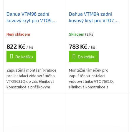
Dahua VTM96 zadní
Dahua VTM94 zadní
kovový kryt pro VTO9,
kovový kryt pro VTO7,
zápustná montáž
zápustná montáž
Není skladem
Skladem
(2 ks)
822 Kč
783 Kč
/ ks
/ ks
Do košíku
Do košíku
Zapuštěná montážní krabice
Montážní rámeček pro
pro instalaci videovrátného
zapuštěnou instalaci
VTO9631Q do zdi. Hliníková
videovrátníku VTO7631Q.
konstrukce s práškovým
Hliníková konstrukce s
lakováním, rozměry 293,9 ×
práškovou povrchovou
152,0 × 35,9 mm, provozní
úpravou, venkovní i vnitřní
teplota -30 až +60...
použití, pracovní teplota -30 až
+60 °C.