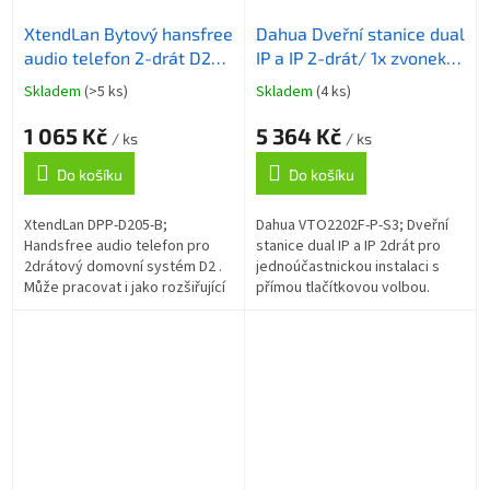
XtendLan Bytový hansfree
Dahua Dveřní stanice dual
audio telefon 2-drát D2/
IP a IP 2-drát/ 1x zvonek/
černý
2Mpix 169st WDR/ PoE
Skladem
(>5 ks)
Skladem
(4 ks)
Průměrné
Průměrné
802.3af/ IP65/ IK07
hodnocení
hodnocení
1 065 Kč
5 364 Kč
produktu
produktu
/ ks
/ ks
je
je
Do košíku
Do košíku
3,2
5,0
z
z
5
5
XtendLan DPP-D205-B;
Dahua VTO2202F-P-S3; Dveřní
hvězdiček.
hvězdiček.
Handsfree audio telefon pro
stanice dual IP a IP 2drát pro
2drátový domovní systém D2 .
jednoúčastnickou instalaci s
Může pracovat i jako rozšiřující
přímou tlačítkovou volbou.
telefon (slave režim) pro
Disponuje barevnou kamerou 2
bytový monitor. Podpora
Mpx CMOS 1/2,9" , mikrofonem
ovládání druhého...
a...