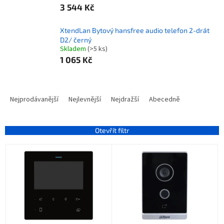
3 544 Kč
XtendLan Bytový hansfree audio telefon 2-drát
D2/ černý
Skladem
(>5 ks)
1 065 Kč
Ř
a
Nejprodávanější
Nejlevnější
Nejdražší
Abecedně
z
e
n
Otevřít filtr
í
V
p
ý
r
p
o
i
d
s
u
p
k
r
t