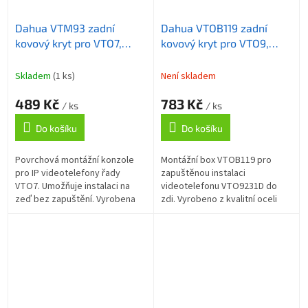
Dahua VTM93 zadní
Dahua VTOB119 zadní
kovový kryt pro VTO7,
kovový kryt pro VTO9,
povrchová montáž
zápustná montáž
Skladem
(1 ks)
Není skladem
489 Kč
783 Kč
/ ks
/ ks
Do košíku
Do košíku
Povrchová montážní konzole
Montážní box VTOB119 pro
pro IP videotelefony řady
zapuštěnou instalaci
VTO7. Umožňuje instalaci na
videotelefonu VTO9231D do
zeď bez zapuštění. Vyrobena
zdi. Vyrobeno z kvalitní oceli
ze slitiny zinku s černou
SPCC, rozměry 144 × 452 × 69
povrchovou úpravou, odolná
mm, hmotnost 1,2 kg.
pro venkovní i...
Doporučená výška...