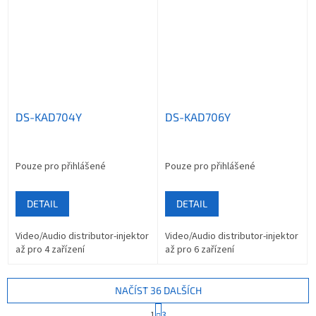
DS-KAD704Y
DS-KAD706Y
Pouze pro přihlášené
Pouze pro přihlášené
DETAIL
DETAIL
Video/Audio distributor-injektor
Video/Audio distributor-injektor
až pro 4 zařízení
až pro 6 zařízení
NAČÍST 36 DALŠÍCH
S
1
3