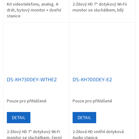
Kit videotelefonu, analog. 4-
2-žilový HD 7“ dotykový Wi-Fii
drát, bytový monitor + dveřní
monitor se sluchátkem, bílý
stanice
DS-KH7300EY-WTHE2
DS-KH7000EY-E2
Pouze pro přihlášené
Pouze pro přihlášené
DETAIL
DETAIL
2-žilový HD 7“ dotykový Wi-Fi
2-žilová HD vnitřní dotyková
monitor se sluchátkem, černý
Audio stanice