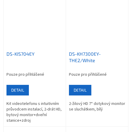
DS-KIS704EY
DS-KH7300EY-
THE2/White
Pouze pro přihlášené
Pouze pro přihlášené
DETAIL
DETAIL
Kit videotelefonu s intuitivním
2-žilový HD 7“ dotykový monitor
průvodcem instalací, 2-drát HD,
se sluchátkem, bílý
bytový monitor+dveřní
stanice+zdroj