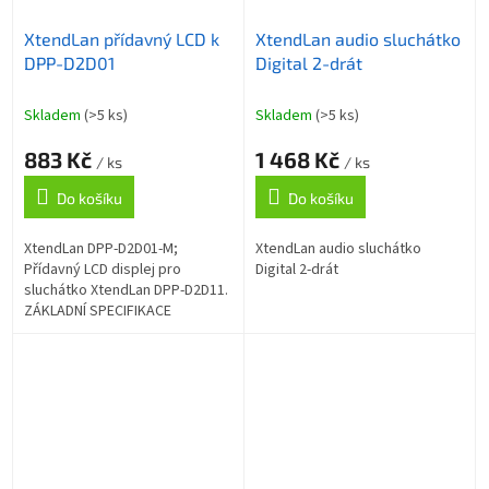
XtendLan přídavný LCD k
XtendLan audio sluchátko
DPP-D2D01
Digital 2-drát
Skladem
(>5 ks)
Skladem
(>5 ks)
883 Kč
1 468 Kč
/ ks
/ ks
Do košíku
Do košíku
XtendLan DPP-D2D01-M;
XtendLan audio sluchátko
Přídavný LCD displej pro
Digital 2-drát
sluchátko XtendLan DPP-D2D11.
ZÁKLADNÍ SPECIFIKACE
Kompatibilita: XtendLan DPP-
D2D11 Úhlopříčka: 2,8"
Rozlišení: 640 × 480 px...