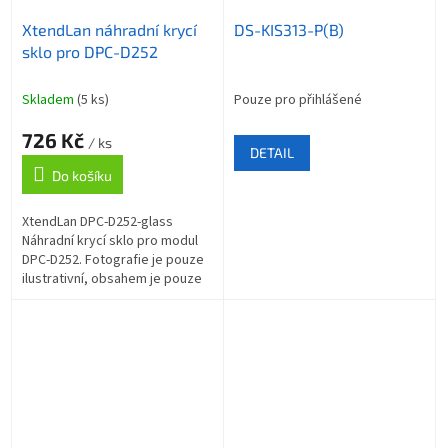
XtendLan náhradní krycí
DS-KIS313-P(B)
sklo pro DPC-D252
Skladem
(5 ks)
Pouze pro přihlášené
726 Kč
/ ks
DETAIL
Do košíku
XtendLan DPC-D252-glass
Náhradní krycí sklo pro modul
DPC-D252. Fotografie je pouze
ilustrativní, obsahem je pouze
jedno náhradní krycí sklo.
ZÁKLADNÍ...