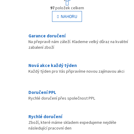
t
O
r
97
položek celkem
v
á
l
NAHORU
n
á
k
d
o
v
a
Garance doručení
á
c
Na přepravě nám záleží. Klademe velký důraz na kvalitní
n
í
zabalení zboží
í
p
r
v
Nová akce každý týden
k
Každý týden pro Vás připravíme novou zajímavou akci
y
v
ý
p
Doručení PPL
i
Rychlé doručení přes společnost PPL
s
u
Rychlé doručení
Zboží, které máme skladem expedujeme nejdéle
následující pracovní den