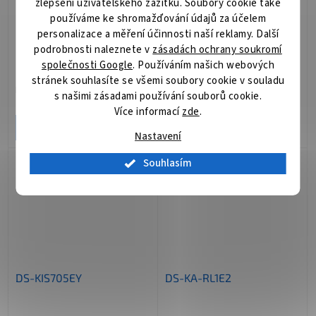
zlepšení uživatelského zážitku. Soubory cookie také
používáme ke shromažďování údajů za účelem
personalizace a měření účinnosti naší reklamy. Další
DS-KIS706EY
DS-KIS705EY/2Monitors
podrobnosti naleznete v
zásadách ochrany soukromí
společnosti Google
. Používáním našich webových
stránek souhlasíte se všemi soubory cookie v souladu
Pouze pro přihlášené
Pouze pro přihlášené
s našimi zásadami používání souborů cookie.
Více informací
zde
.
DETAIL
DETAIL
Nastavení
Souhlasím
DS-KIS705EY
DS-KA-RL1E2