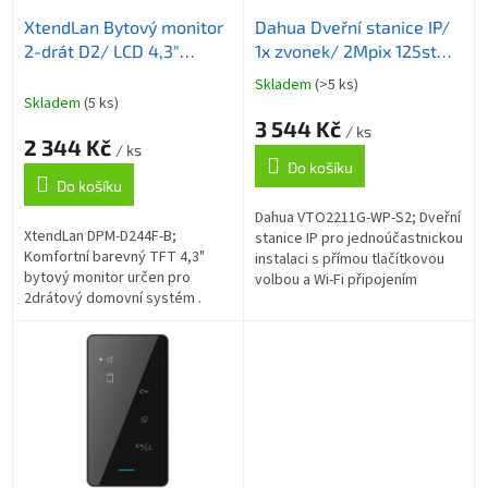
o
ů
XtendLan Bytový monitor
Dahua Dveřní stanice IP/
d
2-drát D2/ LCD 4,3"
1x zvonek/ 2Mpix 125st
u
480x272/ CZ menu/
WDR/ RFID 13,56MHz/
k
Skladem
(>5 ks)
Průměrné
černý/ tenký 14mm
LAN+WiFi/ PoE/ IP65/
t
Skladem
(5 ks)
hodnocení
plast/ povrchová montáž
ů
3 544 Kč
produktu
/ ks
2 344 Kč
je
/ ks
Do košíku
4,0
Do košíku
z
5
Dahua VTO2211G-WP-S2; Dveřní
hvězdiček.
XtendLan DPM-D244F-B;
stanice IP pro jednoúčastnickou
Komfortní barevný TFT 4,3"
instalaci s přímou tlačítkovou
bytový monitor určen pro
volbou a Wi-Fi připojením
2drátový domovní systém .
(802.11b/g/n). Disponuje
Nabízí české rozhraní a
barevnou kamerou 2,0 Mpx
možnost připojení telefonních a
CMOS...
RLC modulů. Podpora...