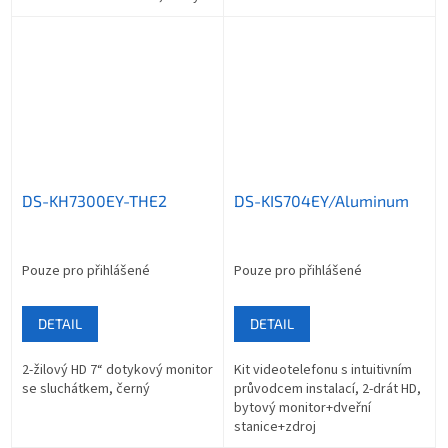
DS-KH7300EY-THE2
DS-KIS704EY/Aluminum
Pouze pro přihlášené
Pouze pro přihlášené
DETAIL
DETAIL
2-žilový HD 7“ dotykový monitor
Kit videotelefonu s intuitivním
se sluchátkem, černý
průvodcem instalací, 2-drát HD,
bytový monitor+dveřní
stanice+zdroj