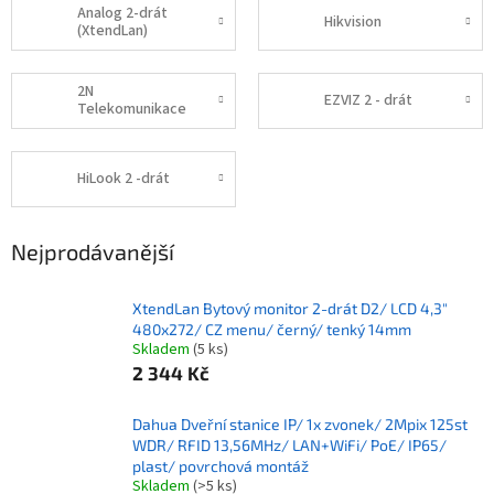
Analog 2-drát
Hikvision
(XtendLan)
2N
EZVIZ 2 - drát
Telekomunikace
HiLook 2 -drát
Nejprodávanější
XtendLan Bytový monitor 2-drát D2/ LCD 4,3"
480x272/ CZ menu/ černý/ tenký 14mm
Skladem
(5 ks)
2 344 Kč
Dahua Dveřní stanice IP/ 1x zvonek/ 2Mpix 125st
WDR/ RFID 13,56MHz/ LAN+WiFi/ PoE/ IP65/
plast/ povrchová montáž
Skladem
(>5 ks)