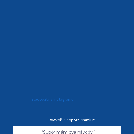
Sledovat na Instagramu
Vytvořil Shoptet Premium
“Supėr mám dva návody.”
100 %
doporučuje