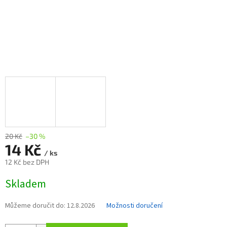
20 Kč
–30 %
14 Kč
/ ks
12 Kč bez DPH
Měrná
Skladem
cena:
Můžeme doručit do:
12.8.2026
Možnosti doručení