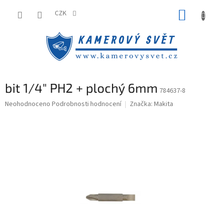
Přejít
NÁKUP
na
CZK
obsah
KOŠÍK
bit 1/4" PH2 + plochý 6mm
784637-8
Průměrné
Neohodnoceno
Podrobnosti hodnocení
Značka:
Makita
hodnocení
produktu
je
0,0
z
5
hvězdiček.