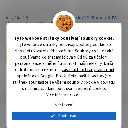
Vrtačka 1,5-
Vrtačka 1,5-10mm,450W
10mm,rychlosklíčidlo,530W
Není skladem
Skladem
Tyto webové stránky používají soubory cookie.
Tyto webové stránky používají soubory cookie ke
3 062 Kč
1 697 Kč
zlepšení uživatelského zážitku. Soubory cookie také
používáme ke shromažďování údajů za účelem
Do košíku
Do košíku
personalizace a měření účinnosti naší reklamy. Další
podrobnosti naleznete v
zásadách ochrany soukromí
společnosti Google
. Používáním našich webových
ZOBRAZIT VŠECHNY SOUVISEJÍCÍ PRODUKTY
stránek souhlasíte se všemi soubory cookie v souladu
s našimi zásadami používání souborů cookie.
Více informací
zde
.
Popis
Hodnocení
Diskuze
Nastavení
Detailní popis produktu
Souhlasím
Popis produktu není dostupný