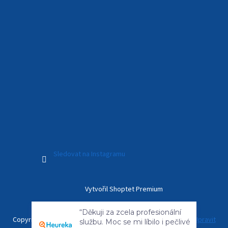
Sledovat na Instagramu
Vytvořil Shoptet Premium
“Děkuji za zcela profesionální
službu. Moc se mi líbilo i pečlivé
Copyright 2026
Kamerový Svět
. Všechna práva vyhrazena.
Upravit
zabalení dalekohledu, aby...”