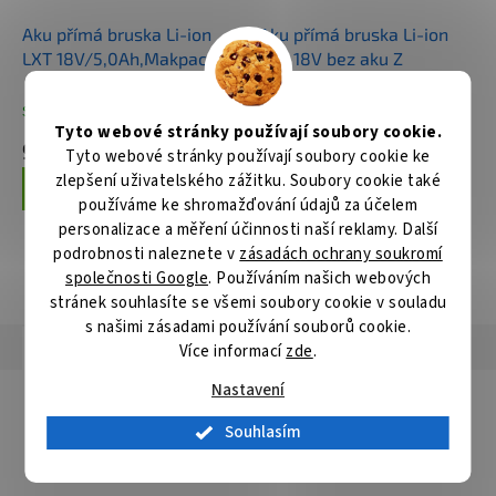
Aku přímá bruska Li-ion
Aku přímá bruska Li-ion
LXT 18V/5,0Ah,Makpac
LXT 18V bez aku Z
Skladem
Skladem
Tyto webové stránky používají soubory cookie.
9 203 Kč
3 915 Kč
Tyto webové stránky používají soubory cookie ke
zlepšení uživatelského zážitku. Soubory cookie také
Do košíku
Do košíku
používáme ke shromažďování údajů za účelem
personalizace a měření účinnosti naší reklamy. Další
podrobnosti naleznete v
zásadách ochrany soukromí
společnosti Google
. Používáním našich webových
ZOBRAZIT VŠECHNY SOUVISEJÍCÍ PRODUKTY
stránek souhlasíte se všemi soubory cookie v souladu
s našimi zásadami používání souborů cookie.
Popis
Hodnocení
Diskuze
Více informací
zde
.
Nastavení
Detailní popis produktu
Souhlasím
GD0600, GD0601, GD0602, GD0800, DGD800, GD0800C, GD0801C,
GD0810C, GD0811C, DGD805