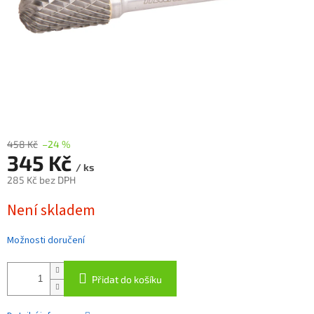
458 Kč
–24 %
345 Kč
/ ks
285 Kč bez DPH
Měrná
Není skladem
cena:
Možnosti doručení
Přidat do košíku