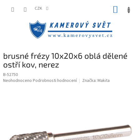
Přejít
NÁKUP
na
CZK
obsah
KOŠÍK
brusné frézy 10x20x6 oblá dělené
ostří kov, nerez
B-52750
Průměrné
Neohodnoceno
Podrobnosti hodnocení
Značka:
Makita
hodnocení
produktu
je
0,0
z
5
hvězdiček.