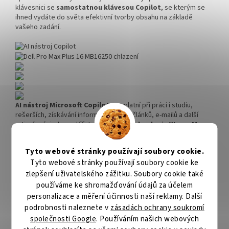
klávesnici se
samostatnou klávesou Copilot
, se kterým se
ihned vydáte do světa efektivní tvorby obsahu na základě
vašeho zadání.
AI nástroj Microsoft Copilot
se uplatní při práci i studiu,
rešerších, získávání informací, tvorbě článků, e-mailů a další
rutinní práci v kanceláři. Integrovaná
technologie Waves Max
Audio Pro
zajistí videohovory bez šumu a prezentace s grácií.
Nechybí ani integrovaná
čtečka otisku prstů
pro zabezpečení
Tyto webové stránky používají soubory cookie.
citlivých dat. Notebook
Dell Pro Max Plus 16 MB16250
splňuje
Tyto webové stránky používají soubory cookie ke
standard odolnosti
MIL-STD 810H
, takže jeho konstrukce
zvládne nejenom pracovní stres, ale také nějaký ten pád nebo
zlepšení uživatelského zážitku. Soubory cookie také
vysokou mechanickou zátěž.
používáme ke shromažďování údajů za účelem
personalizace a měření účinnosti naší reklamy. Další
podrobnosti naleznete v
zásadách ochrany soukromí
Dell Pro Max Plus 16 MB16250
společnosti Google
. Používáním našich webových