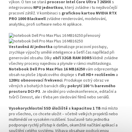
výkon. O ten se stará
procesor Intel Core Ultra 7 265HX
s
integrovanou
NPU jednotkou
, který zvládne i tu nejdivočejší
pracovní zátěž. V kombinaci s
grafickou kartou NVIDIA RTX
PRO 1000 Blackwell
zvládne renderování, modelování,
analytiku, profi software nebo AI aplikace.
Vestavěná AI jednotka
optimalizuje pracovní postupy,
zrychluje výpočty umělé inteligence a šetří čas například při
generování obsahu. Díky
obří 32GB RAM DDR5
klidně zvládne
všechny procesy najednou a plynule v rámci multitaskingu.
Notebook Dell Pro Max Plus 16 MB16250
vám odprezentuje
obsah na ploše 16palcového displeje s
Full HD+ rozlišením
a
120Hz obnovovací frekvenci
. Produkuje ostrý obraz ve
věrných a bohatých barvách díky
pokrytí 100 % barevného
prostoru DCI-P3
. Je ideální pro videokonference, editační a
tvůrčí činnost, ale i třeba jen sledování filmů nebo seriálů.
Vysokorychlostní SSD úložiště s kapacitou 1 TB
má místo
pro všechno, co chcete uložit – včetně velkých projektů nebo
multimédií ve vysokém rozlišení. Současně tato jednotka
podporuje rychlý přístup k datům, okamžité načítání aplikací a
spuštění celého systému. Výbava obsahuje podsvícenou