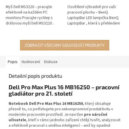
Myš Dell MS3220 – pracujte
Osvětlení výhradně pro vaši
efektivně na každém PC
pracovní plochu – BenQ
monitoru Pracujte rychleji s
LaptopBar LED lampička BenQ
drátovou myší Dell MS3220 .
LaptopBar , která s přehledem
Optický senzor disponuje
osvětlí veškerý prostor okolo
rozlišením až 3200 dpi a
vašeho notebooku. Díky
zajišťuje komfortní...
provedení...
ZOBRAZIT VŠECHNY SOUVISEJÍCÍ PRODUKTY
Popis
Hodnocení
Diskuze
Detailní popis produktu
Dell Pro Max Plus 16 MB16250 – pracovní
gladiátor pro 21. století
Notebook Dell Pro Max Plus 16 MB16250
, který obsahuje
přesně to, co potřebujete pro nekompromisní produktivitu v
moderním pracovním prostředí. Je navržen
pro náročné
uživatele
, kteří v rámci jednoho zařízení chtějí tvořit, analyzovat
a efektivně pracovat s umělou inteligencí – aniž by opadnul