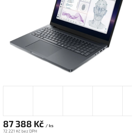
5
hvězdiček.
87 388 Kč
/ ks
72 221 Kč bez DPH