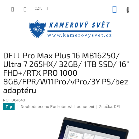
Přejít
NÁKUP
na
CZK
obsah
KOŠÍK
DELL Pro Max Plus 16 MB16250/
Ultra 7 265HX/ 32GB/ 1TB SSD/ 16"
FHD+/RTX PRO 1000
8GB/FPR/W11Pro/vPro/3Y PS/bez
adaptéru
NOTD64640
Průměrné
Neohodnoceno
Podrobnosti hodnocení
Značka:
DELL
Tip
hodnocení
produktu
je
0,0
z