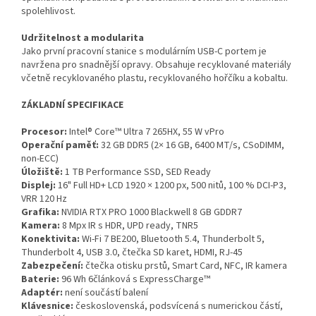
spolehlivost.
Udržitelnost a modularita
Jako první pracovní stanice s modulárním USB-C portem je
navržena pro snadnější opravy. Obsahuje recyklované materiály
včetně recyklovaného plastu, recyklovaného hořčíku a kobaltu.
ZÁKLADNÍ SPECIFIKACE
Procesor:
Intel® Core™ Ultra 7 265HX, 55 W vPro
Operační paměť:
32 GB DDR5 (2× 16 GB, 6400 MT/s, CSoDIMM,
non-ECC)
Úložiště:
1 TB Performance SSD, SED Ready
Displej:
16" Full HD+ LCD 1920 × 1200 px, 500 nitů, 100 % DCI-P3,
VRR 120 Hz
Grafika:
NVIDIA RTX PRO 1000 Blackwell 8 GB GDDR7
Kamera:
8 Mpx IR s HDR, UPD ready, TNR5
Konektivita:
Wi-Fi 7 BE200, Bluetooth 5.4, Thunderbolt 5,
Thunderbolt 4, USB 3.0, čtečka SD karet, HDMI, RJ-45
Zabezpečení:
čtečka otisku prstů, Smart Card, NFC, IR kamera
Baterie:
96 Wh 6článková s ExpressCharge™
Adaptér:
není součástí balení
Klávesnice:
československá, podsvícená s numerickou částí,