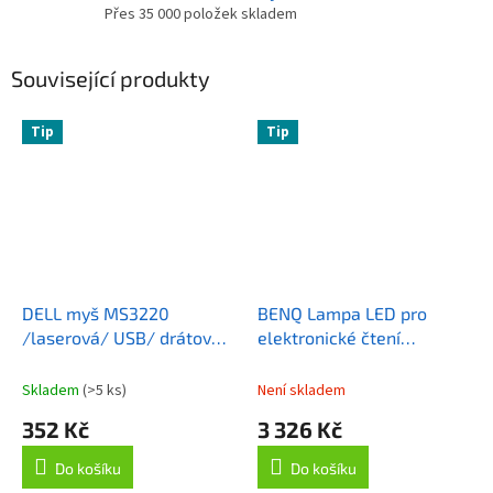
Přes 35 000 položek skladem
Související produkty
Tip
Tip
DELL myš MS3220
BENQ Lampa LED pro
/laserová/ USB/ drátová/
elektronické čtení
šedá
LaptopBar White/ bílá/
pro notebooky
Skladem
(>5 ks)
Není skladem
352 Kč
3 326 Kč
Do košíku
Do košíku