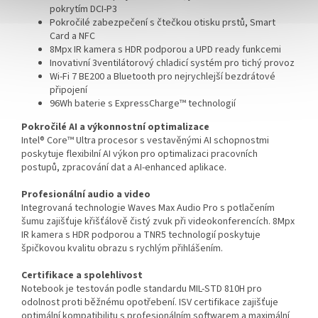
pokrytím DCI-P3
Pokročilé zabezpečení s čtečkou otisku prstů, Smart
Card a NFC
8Mpx IR kamera s HDR podporou a UPD ready funkcemi
Inovativní 3ventilátorový chladicí systém pro tichý provoz
Wi-Fi 7 BE200 a Bluetooth pro nejrychlejší bezdrátové
připojení
96Wh baterie s ExpressCharge™ technologií
Pokročilé AI a výkonnostní optimalizace
Intel® Core™ Ultra procesor s vestavěnými AI schopnostmi
poskytuje flexibilní AI výkon pro optimalizaci pracovních
postupů, zpracování dat a AI-enhanced aplikace.
Profesionální audio a video
Integrovaná technologie Waves Max Audio Pro s potlačením
šumu zajišťuje křišťálově čistý zvuk při videokonferencích. 8Mpx
IR kamera s HDR podporou a TNR5 technologií poskytuje
špičkovou kvalitu obrazu s rychlým přihlášením.
Certifikace a spolehlivost
Notebook je testován podle standardu MIL-STD 810H pro
odolnost proti běžnému opotřebení. ISV certifikace zajišťuje
optimální kompatibilitu s profesionálním softwarem a maximální