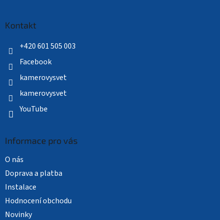
á
p
a
Kontakt
t
í
+420 601 505 003
Facebook
kamerovysvet
kamerovysvet
YouTube
Informace pro vás
O nás
Doprava a platba
Instalace
Hodnocení obchodu
Novinky