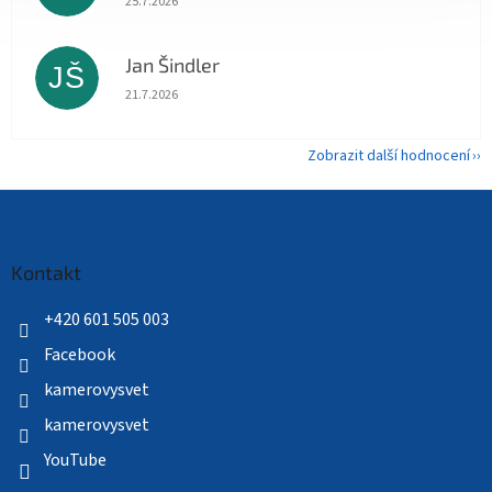
25.7.2026
Jan Šindler
JŠ
Hodnocení obchodu je 5 z 5 hvězdiček.
21.7.2026
Zobrazit další hodnocení
Z
á
p
a
Kontakt
t
í
+420 601 505 003
Facebook
kamerovysvet
kamerovysvet
YouTube