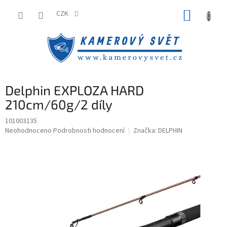
Přejít
NÁKUP
na
CZK
obsah
KOŠÍK
Delphin EXPLOZA HARD
210cm/60g/2 díly
101003135
Průměrné
Neohodnoceno
Podrobnosti hodnocení
Značka:
DELPHIN
hodnocení
produktu
je
0,0
z
5
hvězdiček.