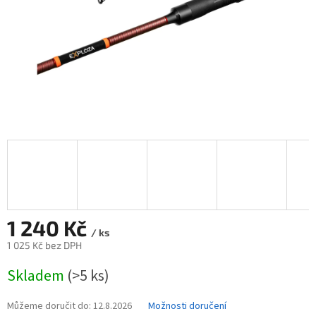
1 240 Kč
/ ks
1 025 Kč bez DPH
Měrná
Skladem
(>5 ks)
cena:
Můžeme doručit do:
12.8.2026
Možnosti doručení