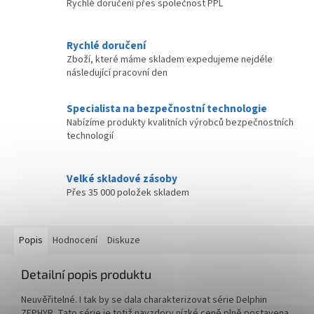
Rychlé doručení přes společnost PPL
Rychlé doručení
Zboží, které máme skladem expedujeme nejdéle
následující pracovní den
Specialista na bezpečnostní technologie
Nabízíme produkty kvalitních výrobců bezpečnostních
technologií
Velké skladové zásoby
Přes 35 000 položek skladem
Popis
Hodnocení
Diskuze
Detailní popis produktu
Neuvěřitelné. I tak by se dala charakterizovat série Delphin
ZEPHYR. Tato série je totiž navzdory nízké ceně plně postavena