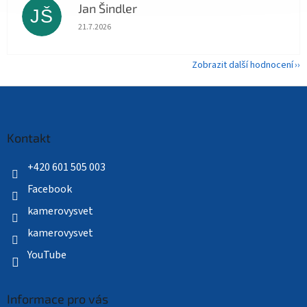
Jan Šindler
JŠ
Hodnocení obchodu je 5 z 5 hvězdiček.
21.7.2026
Zobrazit další hodnocení
Z
á
p
a
Kontakt
t
í
+420 601 505 003
Facebook
kamerovysvet
kamerovysvet
YouTube
Informace pro vás