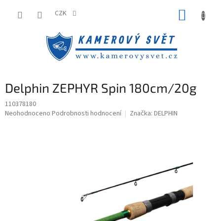
Přejít
NÁKUP
na
CZK
obsah
KOŠÍK
Delphin ZEPHYR Spin 180cm/20g
110378180
Průměrné
Neohodnoceno
Podrobnosti hodnocení
Značka:
DELPHIN
hodnocení
produktu
je
0,0
z
5
hvězdiček.