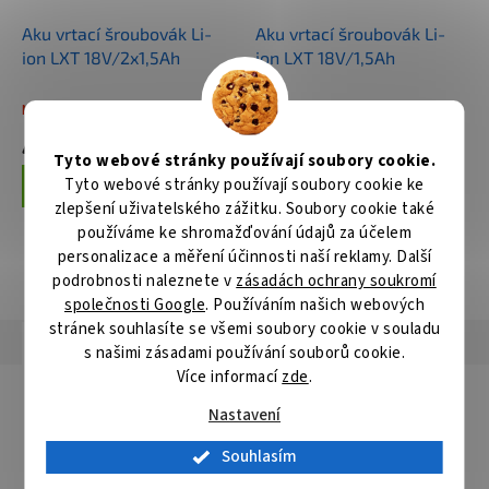
Aku vrtací šroubovák Li-
Aku vrtací šroubovák Li-
ion LXT 18V/2x1,5Ah
ion LXT 18V/1,5Ah
Není skladem
Není skladem
4 792 Kč
3 839 Kč
Tyto webové stránky používají soubory cookie.
Tyto webové stránky používají soubory cookie ke
Do košíku
Do košíku
zlepšení uživatelského zážitku. Soubory cookie také
používáme ke shromažďování údajů za účelem
personalizace a měření účinnosti naší reklamy. Další
ZOBRAZIT VŠECHNY SOUVISEJÍCÍ PRODUKTY
podrobnosti naleznete v
zásadách ochrany soukromí
společnosti Google
. Používáním našich webových
stránek souhlasíte se všemi soubory cookie v souladu
Popis
Hodnocení
Diskuze
s našimi zásadami používání souborů cookie.
Více informací
zde
.
Detailní popis produktu
Nastavení
Jen jeden rychloupínací adaptér pro všechny průměry ve výši
16-152 mm. To umožňuje velmi rychlou a bezpečnou výměnu
Souhlasím
centrovacích vrtáků a vrtacích korunek bez použití nářadí.