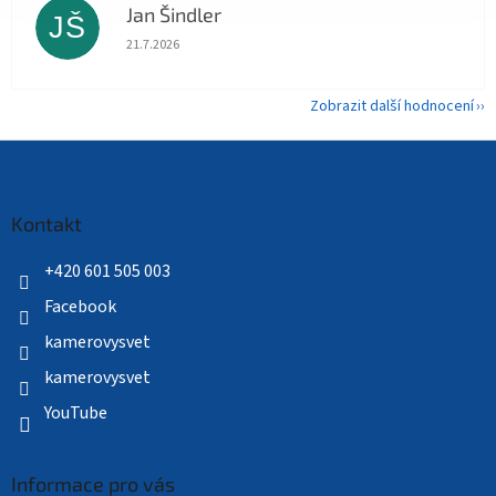
Jan Šindler
JŠ
Hodnocení obchodu je 5 z 5 hvězdiček.
21.7.2026
Zobrazit další hodnocení
Z
á
p
a
Kontakt
t
í
+420 601 505 003
Facebook
kamerovysvet
kamerovysvet
YouTube
Informace pro vás