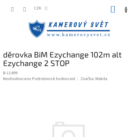
Přejít
NÁKUP
na
CZK
obsah
KOŠÍK
děrovka BiM Ezychange 102m alt
Ezychange 2 STOP
B-11499
Průměrné
Neohodnoceno
Podrobnosti hodnocení
Značka:
Makita
hodnocení
produktu
je
0,0
z
5
hvězdiček.