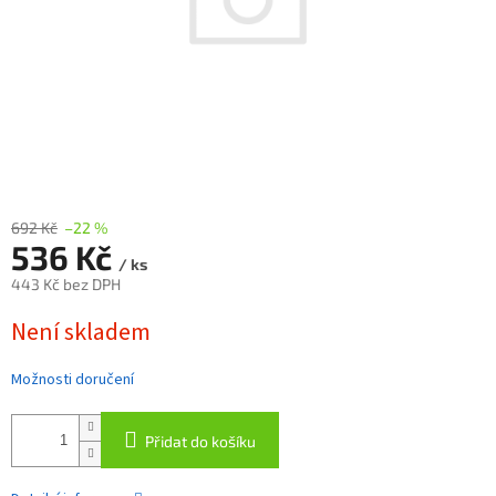
692 Kč
–22 %
536 Kč
/ ks
443 Kč bez DPH
Měrná
Není skladem
cena:
Možnosti doručení
Přidat do košíku