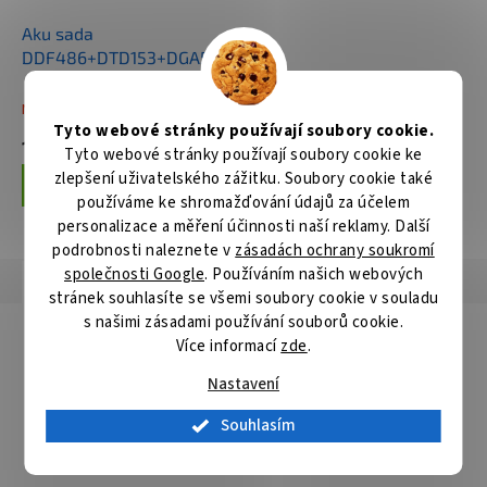
Aku sada
DDF486+DTD153+DGA504
Li-ion LXT 18V/5,0Ah
Není skladem
Tyto webové stránky používají soubory cookie.
15 992 Kč
Tyto webové stránky používají soubory cookie ke
zlepšení uživatelského zážitku. Soubory cookie také
Do košíku
používáme ke shromažďování údajů za účelem
personalizace a měření účinnosti naší reklamy. Další
podrobnosti naleznete v
zásadách ochrany soukromí
společnosti Google
. Používáním našich webových
Popis
Hodnocení
Diskuze
stránek souhlasíte se všemi soubory cookie v souladu
s našimi zásadami používání souborů cookie.
Detailní popis produktu
Více informací
zde
.
Jen jeden rychloupínací adaptér pro všechny průměry ve výši
Nastavení
16-152 mm. To umožňuje velmi rychlou a bezpečnou výměnu
centrovacích vrtáků a vrtacích korunek bez použití nářadí.
Souhlasím
Korunky jsou vhodné pro vyřezávání velmi přesných kruhových
otvorů ve dřevě, hl