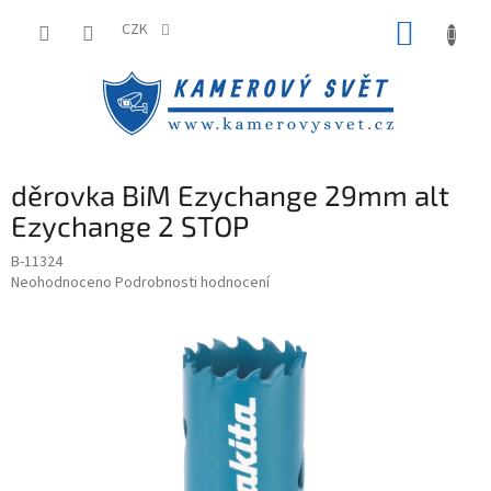
Přejít
NÁKUP
na
CZK
obsah
KOŠÍK
děrovka BiM Ezychange 29mm alt
Ezychange 2 STOP
B-11324
Průměrné
Neohodnoceno
Podrobnosti hodnocení
hodnocení
produktu
je
0,0
z
5
hvězdiček.