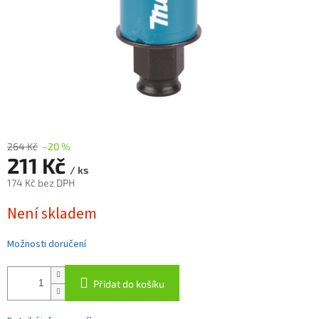
264 Kč
–20 %
211 Kč
/ ks
174 Kč bez DPH
Měrná
Není skladem
cena:
Možnosti doručení
Přidat do košíku