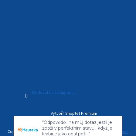
Sledovat na Instagramu
Vytvořil Shoptet Premium
“Odpověděli na můj dotaz jestli je
zboží v perfektním stavu i když je
krabice jako obal poš...”
Copyright 2026
Kamerový Svět
. Všechna práva vyhrazena.
Upravit