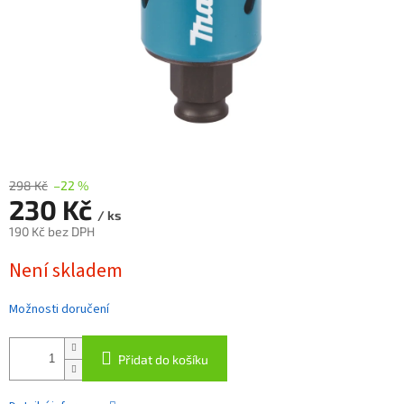
298 Kč
–22 %
230 Kč
/ ks
190 Kč bez DPH
Měrná
Není skladem
cena:
Možnosti doručení
Přidat do košíku