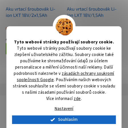
Aku vrtací šroubovák Li-
Aku vrtací šroubovák Li-
ion LXT 18V/2x1,5Ah
ion LXT 18V/1,5Ah
Není skladem
Není skladem
4 792 Kč
3 839 Kč
Tyto webové stránky používají soubory cookie.
Tyto webové stránky používají soubory cookie ke
Do košíku
Do košíku
zlepšení uživatelského zážitku. Soubory cookie také
používáme ke shromažďování údajů za účelem
personalizace a měření účinnosti naší reklamy. Další
ZOBRAZIT VŠECHNY SOUVISEJÍCÍ PRODUKTY
podrobnosti naleznete v
zásadách ochrany soukromí
společnosti Google
. Používáním našich webových
stránek souhlasíte se všemi soubory cookie v souladu
Popis
Hodnocení
Diskuze
s našimi zásadami používání souborů cookie.
Více informací
zde
.
Detailní popis produktu
Nastavení
Jen jeden rychloupínací adaptér pro všechny průměry ve výši
16-152 mm. To umožňuje velmi rychlou a bezpečnou výměnu
Souhlasím
centrovacích vrtáků a vrtacích korunek bez použití nářadí.