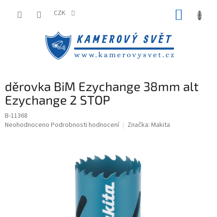
Přejít
NÁKUP
na
CZK
obsah
KOŠÍK
děrovka BiM Ezychange 38mm alt
Ezychange 2 STOP
B-11368
Průměrné
Neohodnoceno
Podrobnosti hodnocení
Značka:
Makita
hodnocení
produktu
je
0,0
z
5
hvězdiček.