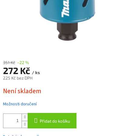
351 Kč
–22 %
272 Kč
/ ks
225 Kč bez DPH
Měrná
Není skladem
cena:
Možnosti doručení
Přidat do košíku