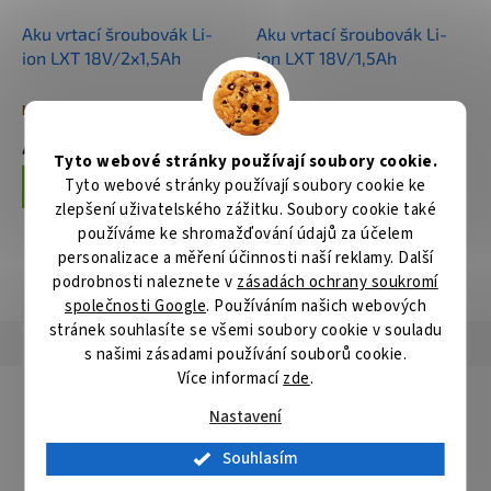
Aku vrtací šroubovák Li-
Aku vrtací šroubovák Li-
ion LXT 18V/2x1,5Ah
ion LXT 18V/1,5Ah
Není skladem
Není skladem
4 792 Kč
3 839 Kč
Tyto webové stránky používají soubory cookie.
Tyto webové stránky používají soubory cookie ke
Do košíku
Do košíku
zlepšení uživatelského zážitku. Soubory cookie také
používáme ke shromažďování údajů za účelem
personalizace a měření účinnosti naší reklamy. Další
ZOBRAZIT VŠECHNY SOUVISEJÍCÍ PRODUKTY
podrobnosti naleznete v
zásadách ochrany soukromí
společnosti Google
. Používáním našich webových
stránek souhlasíte se všemi soubory cookie v souladu
Popis
Hodnocení
Diskuze
s našimi zásadami používání souborů cookie.
Více informací
zde
.
Detailní popis produktu
Nastavení
Jen jeden rychloupínací adaptér pro všechny průměry ve výši
16-152 mm. To umožňuje velmi rychlou a bezpečnou výměnu
Souhlasím
centrovacích vrtáků a vrtacích korunek bez použití nářadí.