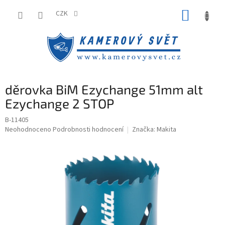
Přejít
NÁKUP
na
CZK
obsah
KOŠÍK
děrovka BiM Ezychange 51mm alt
Ezychange 2 STOP
B-11405
Průměrné
Neohodnoceno
Podrobnosti hodnocení
Značka:
Makita
hodnocení
produktu
je
0,0
z
5
hvězdiček.