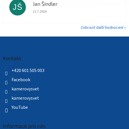
Jan Šindler
JŠ
Hodnocení obchodu je 5 z 5 hvězdiček.
21.7.2026
Zobrazit další hodnocení
Z
á
p
a
Kontakt
t
í
+420 601 505 003
Facebook
kamerovysvet
kamerovysvet
YouTube
Informace pro vás