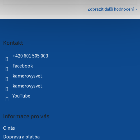
Zobrazit další hodnocení
Z
á
p
a
Kontakt
t
í
+420 601 505 003
Facebook
kamerovysvet
kamerovysvet
YouTube
Informace pro vás
O nás
Doprava a platba