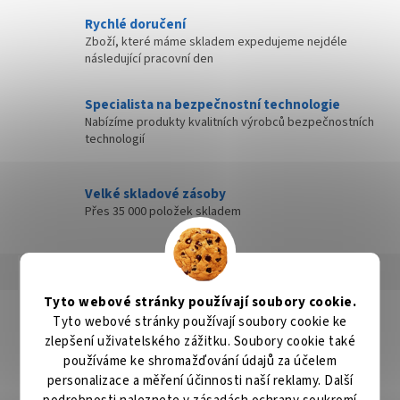
Rychlé doručení
Zboží, které máme skladem expedujeme nejdéle
následující pracovní den
Specialista na bezpečnostní technologie
Nabízíme produkty kvalitních výrobců bezpečnostních
technologií
Velké skladové zásoby
Přes 35 000 položek skladem
Popis
Hodnocení
Diskuze
Tyto webové stránky používají soubory cookie.
Detailní popis produktu
Tyto webové stránky používají soubory cookie ke
zlepšení uživatelského zážitku. Soubory cookie také
Popis produktu není dostupný
používáme ke shromažďování údajů za účelem
personalizace a měření účinnosti naší reklamy. Další