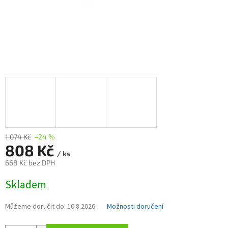
1 074 Kč
–24 %
808 Kč
/ ks
668 Kč bez DPH
Měrná
Skladem
cena:
Můžeme doručit do:
10.8.2026
Možnosti doručení