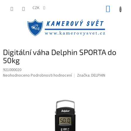
Přejít
NÁKUP
na
CZK
obsah
KOŠÍK
Digitální váha Delphin SPORTA do
50kg
921000020
Průměrné
Neohodnoceno
Podrobnosti hodnocení
Značka:
DELPHIN
hodnocení
produktu
je
0,0
z
5
hvězdiček.