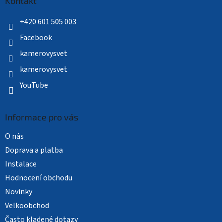
a
Kontakt
t
í
+420 601 505 003
Facebook
kamerovysvet
kamerovysvet
YouTube
Informace pro vás
O nás
Doprava a platba
Instalace
Hodnocení obchodu
Novinky
Velkoobchod
Často kladené dotazy