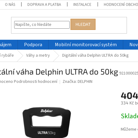
O NÁS
DOPRAVA A PLATBA
INSTALACE
HODNOCENÍ OBCH
HLEDAT
nájem
Podpora
Mobilní monitorovací systém
Nov
 rybáře
Váhy a metry
Digitální váha Delphin ULTRA do 50kg
tální váha Delphin ULTRA do 50kg
92100002
né
noceno
Podrobnosti hodnocení
Značka:
DELPHIN
ní
404
u
334 Kč b
Měrná
Skla
cena:
ek.
Můžeme d