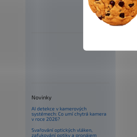
Novinky
AI detekce v kamerových
systémech: Co umí chytrá kamera
v roce 2026?
Svařování optických vláken,
zafukování optiky a pronájem