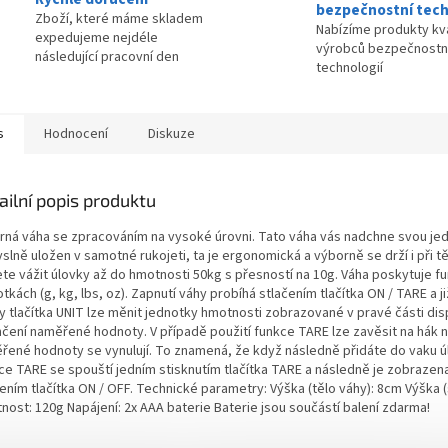
bezpečnostní tech
Zboží, které máme skladem
Nabízíme produkty kva
expedujeme nejdéle
výrobců bezpečnostn
následující pracovní den
technologií
s
Hodnocení
Diskuze
ailní popis produktu
rná váha se zpracováním na vysoké úrovni. Tato váha vás nadchne svou jedi
lně uložen v samotné rukojeti, ta je ergonomická a výborně se drží i při tě
te vážit úlovky až do hmotnosti 50kg s přesností na 10g. Váha poskytuje fu
tkách (g, kg, lbs, oz). Zapnutí váhy probíhá stlačením tlačítka ON / TARE a 
ky tlačítka UNIT lze měnit jednotky hmotnosti zobrazované v pravé části dis
čení naměřené hodnoty. V případě použití funkce TARE lze zavěsit na hák na
řené hodnoty se vynulují. To znamená, že když následně přidáte do vaku úl
ce TARE se spouští jedním stisknutím tlačítka TARE a následně je zobrazena 
čením tlačítka ON / OFF. Technické parametry: Výška (tělo váhy): 8cm Výška 
nost: 120g Napájení: 2x AAA baterie Baterie jsou součástí balení zdarma!