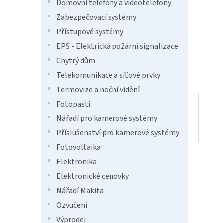
n
Domovní telefony a videotelefony
e
Zabezpečovací systémy
l
Přístupové systémy
EPS - Elektrická požární signalizace
Chytrý dům
Telekomunikace a síťové prvky
Termovize a noční vidění
Fotopasti
Nářadí pro kamerové systémy
Příslušenství pro kamerové systémy
Fotovoltaika
Elektronika
Elektronické cenovky
Nářadí Makita
Ozvučení
Výprodej