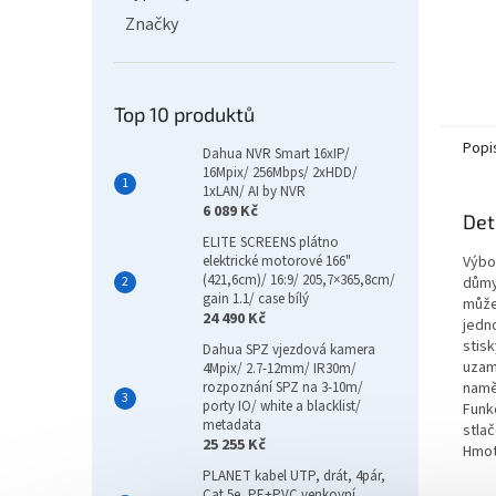
Značky
Top 10 produktů
Popi
Dahua NVR Smart 16xIP/
16Mpix/ 256Mbps/ 2xHDD/
1xLAN/ AI by NVR
6 089 Kč
Det
ELITE SCREENS plátno
Výbo
elektrické motorové 166"
(421,6cm)/ 16:9/ 205,7×365,8cm/
důmys
gain 1.1/ case bílý
může
24 490 Kč
jedno
stis
Dahua SPZ vjezdová kamera
uzam
4Mpix/ 2.7-12mm/ IR30m/
namě
rozpoznání SPZ na 3-10m/
porty IO/ white a blacklist/
Funk
metadata
stla
25 255 Kč
Hmot
PLANET kabel UTP, drát, 4pár,
Cat 5e, PE+PVC venkovní