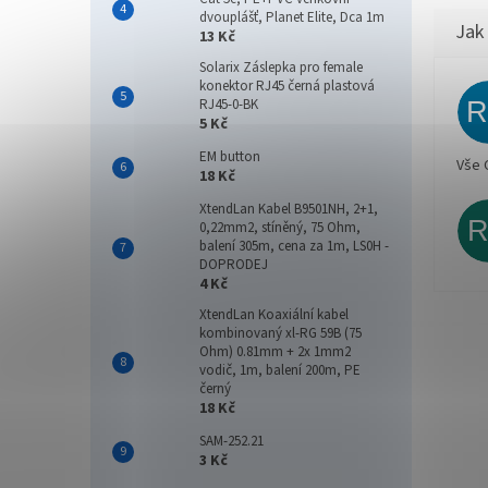
dvouplášť, Planet Elite, Dca 1m
13 Kč
Solarix Záslepka pro female
konektor RJ45 černá plastová
RJ45-0-BK
5 Kč
EM button
Vše 
18 Kč
XtendLan Kabel B9501NH, 2+1,
0,22mm2, stíněný, 75 Ohm,
balení 305m, cena za 1m, LS0H -
DOPRODEJ
4 Kč
XtendLan Koaxiální kabel
kombinovaný xl-RG 59B (75
Ohm) 0.81mm + 2x 1mm2
vodič, 1m, balení 200m, PE
černý
18 Kč
SAM-252.21
3 Kč