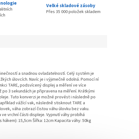
nologie
Velké skladové zásoby
litních
Přes 35 000 položek skladem
ích
nečností a snadnou ovladatelností. Celý systém je
žkých úlovcích. Navíc je i výjimečně odolná. Pomocí ní
nkci TARE, podsvícený displej a měření ve více
již po 3 sekundách je připravena na měření. Krátkými
pleje. Tuto konverzi je možné provést i následně po
příklad vážící vak, následně stisknout TARE a
ovek, váha zobrazí čistou váhu úlovku bez vaku.
ve vrchní části displeje. Vypnutí váhy probíhá
(s hákem): 15,5cm Šířka: 12cm Kapacita váhy: 50kg