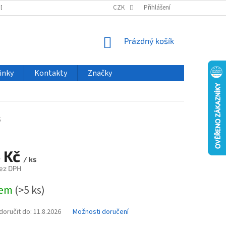
ODU
NOVINKY
VELKOOBCHOD
CZK
ČASTO KLADENÉ DOTAZY
Přihlášení
NÁKUPNÍ
Prázdný košík
KOŠÍK
inky
Kontakty
Značky
5
 Kč
/ ks
ez DPH
dem
(>5 ks)
oručit do:
11.8.2026
Možnosti doručení