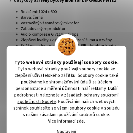
7" dotykový barevný bytový monitor DS-KH6320Y-WTE2
Rozlišení: 1024 x 600
Barva: černá
Vestavěný všesměrový mikrofon
Zabudovaný reproduktor
Audio komprese G.711U, 64Kbps
Zlepšení kvality zvuku díky omezení šumu a ozvěny
8x Alarm vstup pro senzory (např. PIR, detektor kouře...)
Slot na microSD kartu max. 128GB
Napájení 24 VDC spotřeba <4W
Tyto webové stránky používají soubory cookie.
Pracovní teplota -10°C +55°C, pracovní vlhkost: 0%-90%
Rozměry: 200 x 140 x 24mm
Tyto webové stránky používají soubory cookie ke
zlepšení uživatelského zážitku. Soubory cookie také
používáme ke shromažďování údajů za účelem
Dveřní stanice DS-KD8003Y-IME2 s rámečkem pro
personalizace a měření účinnosti naší reklamy. Další
povrchovou montáž DS-KD-ACW1
podrobnosti naleznete v
zásadách ochrany soukromí
2MP HD barevná kamera, 180°Fish eye s IR přisvětlením
společnosti Google
. Používáním našich webových
Zorné pole: horizontal 146°, vertical 82°
stránek souhlasíte se všemi soubory cookie v souladu
Rozlišení: 1920x1080 (Sub Stream: 720 × 480), video
s našimi zásadami používání souborů cookie.
komprese: H264
Více informací
zde
.
Technologie: BLC, DNR, WDR, pohybová detekce
Audio IN: vestavěný Omnidirectional mikrofon
Nastavení