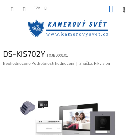
Přejít
NÁKUP
na
CZK
obsah
KOŠÍK
DS-KIS702Y
T0JB000101
Průměrné
Neohodnoceno
Podrobnosti hodnocení
Značka:
Hikvision
hodnocení
produktu
je
0,0
z
5
hvězdiček.