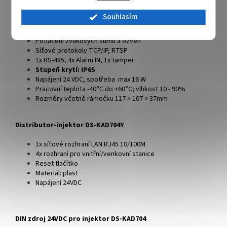
Audio OUT: vestavěný reproduktor (více než 80dB při
20cm)
Souhlasím
Audio komprese G.711 U, 64Kbps
2 relé pro ovládání zámku dveří
Potlačení zvukových šumů a ozvěn
Síťové protokoly TCP/IP, RTSP
1x RS-485, 4x Alarm IN, 1x tamper
Stupeň krytí: IP65
Napájení 24 VDC, spotřeba max 16 W
Pracovní teplota -40°C do +60°C; vlhkost 10 - 90%
Rozměry včetně rámečku 117 × 107 × 37mm
Distributor-injektor
DS-KAD704Y
1x síťové rozhraní LAN RJ45 10/100M
4x rozhraní pro vnitřní/venkovní stanice
Reset tlačítko
Materiál: plast
Napájení 24VDC
DIN zdroj 24VDC pro injektor DS-KAD704