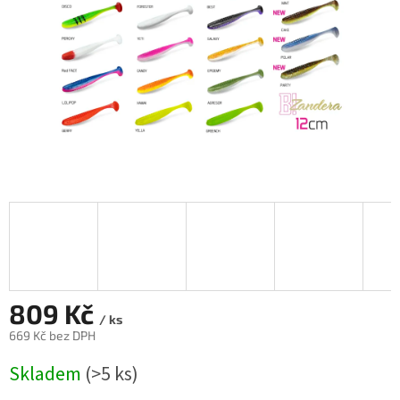
809 Kč
/ ks
669 Kč bez DPH
Měrná
Skladem
(>5 ks)
cena: