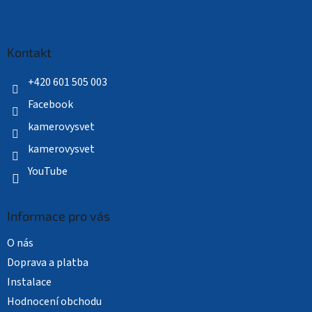
Z
á
p
a
Kontakt
t
í
+420 601 505 003
Facebook
kamerovysvet
kamerovysvet
YouTube
Informace pro vás
O nás
Doprava a platba
Instalace
Hodnocení obchodu