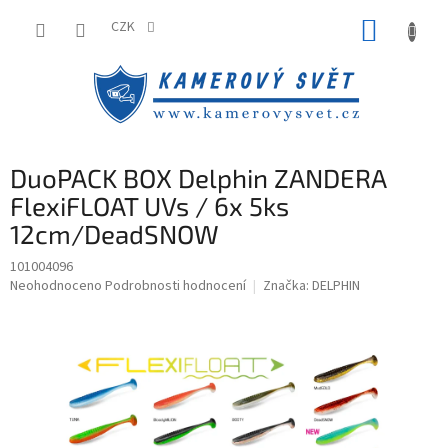
Přejít
NÁKUP
na
CZK
obsah
KOŠÍK
DuoPACK BOX Delphin ZANDERA
FlexiFLOAT UVs / 6x 5ks
12cm/DeadSNOW
101004096
Průměrné
Neohodnoceno
Podrobnosti hodnocení
Značka:
DELPHIN
hodnocení
produktu
je
0,0
z
5
hvězdiček.