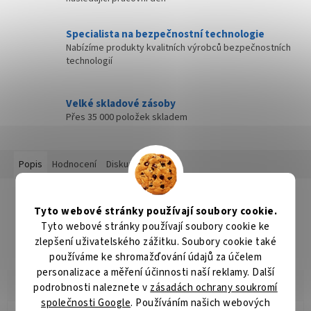
Specialista na bezpečnostní technologie
Nabízíme produkty kvalitních výrobců bezpečnostních
technologií
Velké skladové zásoby
Přes 35 000 položek skladem
Popis
Hodnocení
Diskuze
Detailní popis produktu
Tyto webové stránky používají soubory cookie.
Popis produktu není dostupný
Tyto webové stránky používají soubory cookie ke
zlepšení uživatelského zážitku. Soubory cookie také
používáme ke shromažďování údajů za účelem
personalizace a měření účinnosti naší reklamy. Další
podrobnosti naleznete v
zásadách ochrany soukromí
společnosti Google
. Používáním našich webových