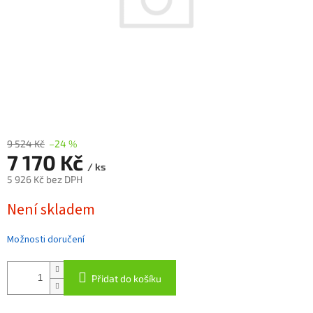
9 524 Kč
–24 %
7 170 Kč
/ ks
5 926 Kč bez DPH
Měrná
Není skladem
cena:
Možnosti doručení
Přidat do košíku