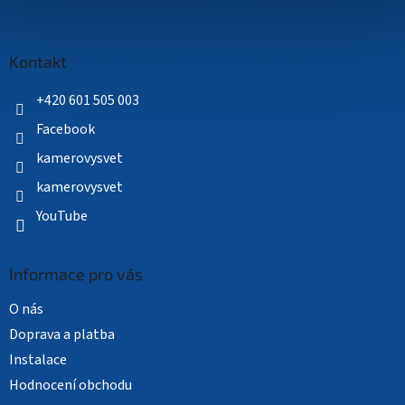
Z
á
p
a
Kontakt
t
í
+420 601 505 003
Facebook
kamerovysvet
kamerovysvet
YouTube
Informace pro vás
O nás
Doprava a platba
Instalace
Hodnocení obchodu