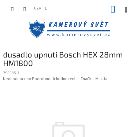
Přejít
NÁKUP
na
CZK
obsah
KOŠÍK
dusadlo upnutí Bosch HEX 28mm
HM1800
798385-3
Průměrné
Neohodnoceno
Podrobnosti hodnocení
Značka:
Makita
hodnocení
produktu
je
0,0
z
5
hvězdiček.