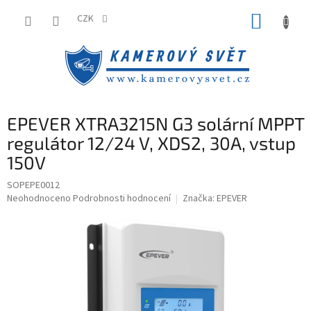
Přejít
NÁKUP
na
CZK
obsah
KOŠÍK
EPEVER XTRA3215N G3 solární MPPT
regulátor 12/24 V, XDS2, 30A, vstup
150V
SOPEPE0012
Průměrné
Neohodnoceno
Podrobnosti hodnocení
Značka:
EPEVER
hodnocení
produktu
je
0,0
z
5
hvězdiček.