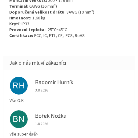
Montážní velikost:
200 × 176 mm
Terminál:
6AWG (16 mm²)
Doporučená velikost drátu:
8AWG (10 mm²)
Hmotnost:
1,66 kg
Krytí:
IP33
Provozní teplota:
-25°C~45°C
Certifikace:
FCC, IC, ETL, CE, IECS, RoHS
Radomír Hurník
RH
Hodnocení obchodu je 5 z 5 hvězdiček.
3.8.2026
Vše O.K.
Bořek Nožka
BN
Hodnocení obchodu je 5 z 5 hvězdiček.
1.8.2026
Vše super 👍👍