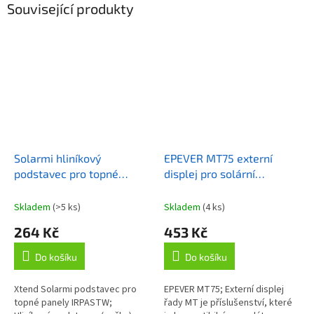
Související produkty
Solarmi hliníkový
EPEVER MT75 externí
podstavec pro topné
displej pro solární
panely
regulátory a měniče
EPEVER/EPever
Skladem
(>5 ks)
Skladem
(4 ks)
264 Kč
453 Kč
Do košíku
Do košíku
Xtend Solarmi podstavec pro
EPEVER MT75; Externí displej
topné panely IRPASTW;
řady MT je příslušenství, které