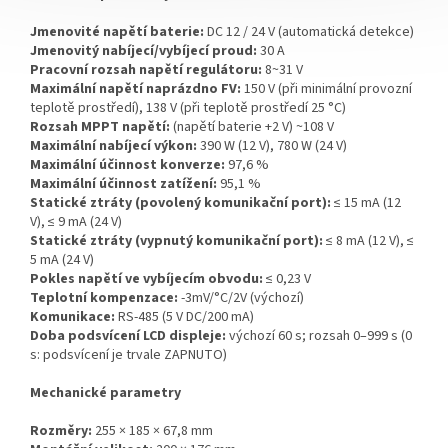
Jmenovité napětí baterie:
DC 12 / 24 V (automatická detekce)
Jmenovitý nabíjecí/vybíjecí proud:
30 A
Pracovní rozsah napětí regulátoru:
8~31 V
Maximální napětí naprázdno FV:
150 V (při minimální provozní
teplotě prostředí), 138 V (při teplotě prostředí 25 °C)
Rozsah MPPT napětí:
(napětí baterie +2 V) ~108 V
Maximální nabíjecí výkon:
390 W (12 V), 780 W (24 V)
Maximální účinnost konverze:
97,6 %
Maximální účinnost zatížení:
95,1 %
Statické ztráty (povolený komunikační port):
≤ 15 mA (12
V), ≤ 9 mA (24 V)
Statické ztráty (vypnutý komunikační port):
≤ 8 mA (12 V), ≤
5 mA (24 V)
Pokles napětí ve vybíjecím obvodu:
≤ 0,23 V
Teplotní kompenzace:
-3mV/°C/2V (výchozí)
Komunikace:
RS-485 (5 V DC/200 mA)
Doba podsvícení LCD displeje:
výchozí 60 s; rozsah 0–999 s (0
s: podsvícení je trvale ZAPNUTO)
Mechanické parametry
Rozměry:
255 × 185 × 67,8 mm