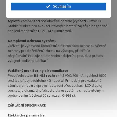
postřiku vody do 60° od svislé osy
Souhlasím
Pokročilé nabíjecí režimy
Regulátor nabízí adaptivní třístupňové nabíjení s automatickou
teplotní kompenzací pro olověné baterie (výchozí -3 mV/°C).
Stabilní funkce pro aktivaci lithiových baterií zajišťuje bezpečné
nabíjení moderních LiFePO4 akumulátorů.
Komplexní ochrana systému
Zařízení je vybaveno kompletní elektronickou ochranou včetně
ochrany proti přetížení, zkratu na výstupu, přehřátí a
přepólování. Pracuje s omezením nabíjecího proudu a proudu
vybíjení podle specifikací.
Vzdálený monitoring a komunikace
Prostřednictvím
RS-485 rozhraní
(5 VDC/200 mA, rychlost 9600
b/s) lze připojit volitelné 4G nebo Wi-Fi moduly pro vzdálené
čtení parametrů a úpravu nastavení přes aplikaci. LCD displej
poskytuje okamžitý přehled o stavu systému s nastavitelným
podsvícením (výchozí 60 s, rozsah 0–999 s).
ZÁKLADNÍ SPECIFIKACE
Elektrické parametry