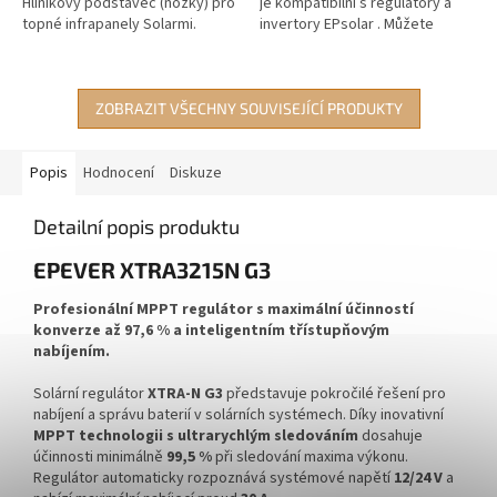
Hliníkový podstavec (nožky) pro
je kompatibilní s regulátory a
topné infrapanely Solarmi.
invertory EPsolar . Můžete
ZÁKLADNÍ SPECIFIKACE; Materiál:
monitorovat provozní data a
hliník; Rozměry: 192 x 37 x 35
pracovní stav pomocí 4,7" LCD...
mm;...
ZOBRAZIT VŠECHNY SOUVISEJÍCÍ PRODUKTY
Popis
Hodnocení
Diskuze
Detailní popis produktu
EPEVER XTRA3215N G3
Profesionální MPPT regulátor s maximální účinností
konverze až 97,6 % a inteligentním třístupňovým
nabíjením.
Solární regulátor
XTRA-N G3
představuje pokročilé řešení pro
nabíjení a správu baterií v solárních systémech. Díky inovativní
MPPT technologii s ultrarychlým sledováním
dosahuje
účinnosti minimálně
99,5 %
při sledování maxima výkonu.
Regulátor automaticky rozpoznává systémové napětí
12/24 V
a