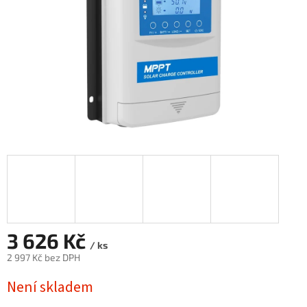
3 626 Kč
/ ks
2 997 Kč bez DPH
Měrná
Není skladem
cena: