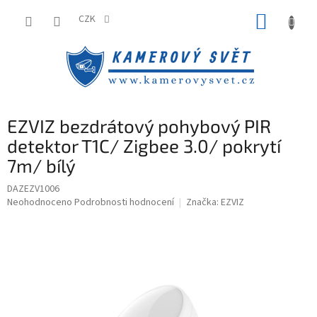
Přejít
NÁKUP
na
CZK
obsah
KOŠÍK
EZVIZ bezdrátový pohybový PIR
detektor T1C/ Zigbee 3.0/ pokrytí
7m/ bílý
DAZEZV1006
Průměrné
Neohodnoceno
Podrobnosti hodnocení
Značka:
EZVIZ
hodnocení
produktu
je
0,0
z
5
hvězdiček.