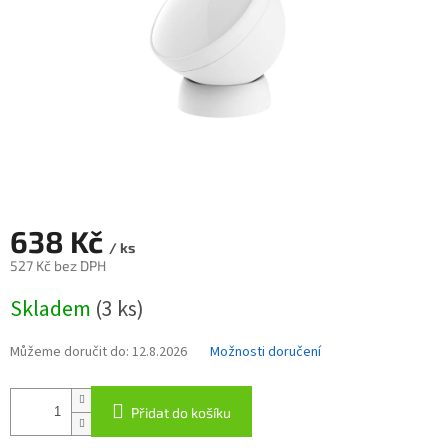
638 Kč
/ ks
527 Kč bez DPH
Měrná
Skladem
(3 ks)
cena:
Můžeme doručit do:
12.8.2026
Možnosti doručení
Přidat do košíku