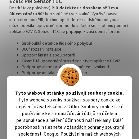
EZVIZ PIR Sensor T1C
Bezdrátový pohybový
PIR detektor s dosahem až 7 m a
úhlem záběru 90°
horizontálně i vertikálně. Využívá pasivní
infračervenou (PIR) technologii k detekci lidského pohybu a
může odesílat upozornění přímo do vašeho smartphonu pomocí
aplikace EZVIZ. Senzor T1C se připojuje k vaší domácí bráně.
Širokoúhlá detekce (lidského pohybu)
360° rozsah instalace
Upozornění na slabou baterii
Okamžité upozornění prostřednictvím aplikace EZVIZ
Podporuje alarm proti neoprávněnému vniknutí
Podporuje instalaci na stěnu i strop
Zigbee představuje alternativní protokol k Wi-Fi, jehož hlavní
Tyto webové stránky používají soubory cookie.
výhodou je
nízká spotřeba energie
. Díky tomu mohou malé
bezdrátové snímače fungovat až několik let na jedinou baterii.
Tyto webové stránky používají soubory cookie ke
zlepšení uživatelského zážitku. Soubory cookie také
používáme ke shromažďování údajů za účelem
ZÁKLADNÍ SPECIFIKACE
personalizace a měření účinnosti naší reklamy. Další
Pokrytí zabezpečení:
až 7 m
podrobnosti naleznete v
zásadách ochrany soukromí
Detekční úhel:
90° horizontálně, 90° vertikálně
společnosti Google
. Používáním našich webových
Rozhraní:
Zigbee 3.0