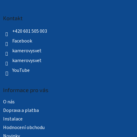
á
p
a
Kontakt
t
í
+420 601 505 003
Facebook
kamerovysvet
kamerovysvet
YouTube
Informace pro vás
O nás
Doprava a platba
Instalace
Hodnocení obchodu
Novinky