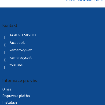
Zobrazit další hodnocení
Z
á
p
a
Kontakt
t
í
+420 601 505 003
Facebook
kamerovysvet
kamerovysvet
YouTube
Informace pro vás
O nás
Doprava a platba
Instalace