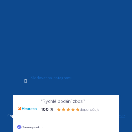
Sledovat na Instagramu
Vytvořil Shoptet Premium
“Rychlé dodání zboží”
100 %
doporučuje
Copyright 2026
Kamerový Svět
. Všechna práva vyhrazena.
Upravit
nastavení cookies
Overenyweb.cz