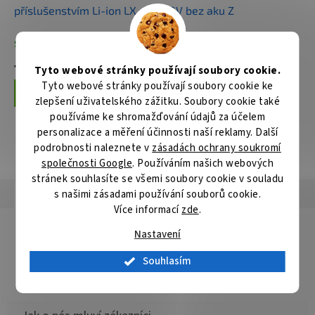
příslušenstvím Li-ion LXT
18V bez aku Z
18V/3,0Ah
Skladem
Skladem
10 482 Kč
3 659 Kč
Tyto webové stránky používají soubory cookie.
Tyto webové stránky používají soubory cookie ke
Do košíku
Do košíku
zlepšení uživatelského zážitku. Soubory cookie také
používáme ke shromažďování údajů za účelem
personalizace a měření účinnosti naší reklamy. Další
podrobnosti naleznete v
zásadách ochrany soukromí
ZOBRAZIT VŠECHNY SOUVISEJÍCÍ PRODUKTY
společnosti Google
. Používáním našich webových
stránek souhlasíte se všemi soubory cookie v souladu
s našimi zásadami používání souborů cookie.
Popis
Hodnocení
Diskuze
Více informací
zde
.
Detailní popis produktu
Nastavení
Popis produktu není dostupný
Souhlasím