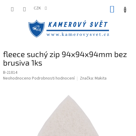
Přejít
NÁKUP
na
CZK
obsah
KOŠÍK
fleece suchý zip 94x94x94mm bez
brusiva 1ks
B-21814
Průměrné
Neohodnoceno
Podrobnosti hodnocení
Značka:
Makita
hodnocení
produktu
je
0,0
z
5
hvězdiček.