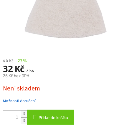
44 Kč
–27 %
32 Kč
/ ks
26 Kč bez DPH
Měrná
Není skladem
cena:
Možnosti doručení
Přidat do košíku