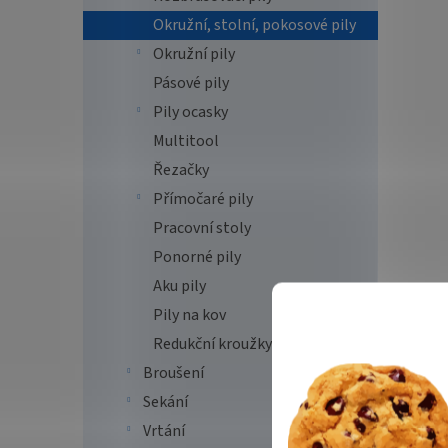
Okružní, stolní, pokosové pily
Okružní pily
Pásové pily
Pily ocasky
Multitool
Řezačky
Přímočaré pily
Pracovní stoly
Ponorné pily
Aku pily
Pily na kov
Redukční kroužky
Broušení
Sekání
Vrtání