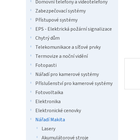
n
Domovní telefony a videotelefony
e
Zabezpečovací systémy
l
Přístupové systémy
EPS - Elektrická požární signalizace
Chytrý dům
Telekomunikace a síťové prvky
Termovize a noční vidění
Fotopasti
Nářadí pro kamerové systémy
Příslušenství pro kamerové systémy
Fotovoltaika
Elektronika
Elektronické cenovky
Nářadí Makita
Lasery
Akumulátorové stroje