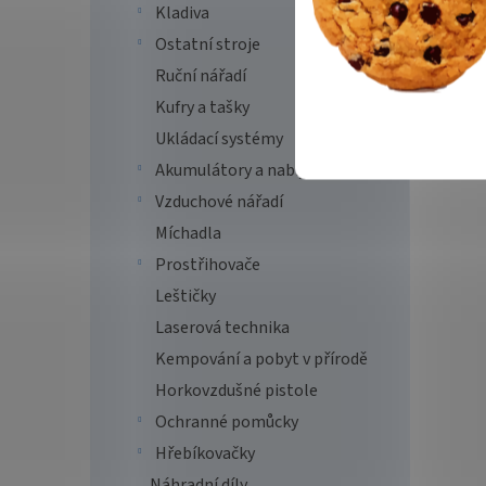
Kladiva
Ostatní stroje
Ruční nářadí
Kufry a tašky
Ukládací systémy
Akumulátory a nabíječky
Vzduchové nářadí
Míchadla
Prostřihovače
Leštičky
Laserová technika
Kempování a pobyt v přírodě
Horkovzdušné pistole
Ochranné pomůcky
Hřebíkovačky
Náhradní díly