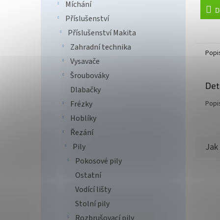
Míchání
D
Příslušenství
Příslušenství Makita
Zahradní technika
Popi
Vysavače
Šroubováky
Det
Dlabačky
Popi
Frézky
Hoblíky
Řezání
Pily
Pokosové pily
Ostatní
Vodící lišty
Stolní pily
Rozbrušovací pily