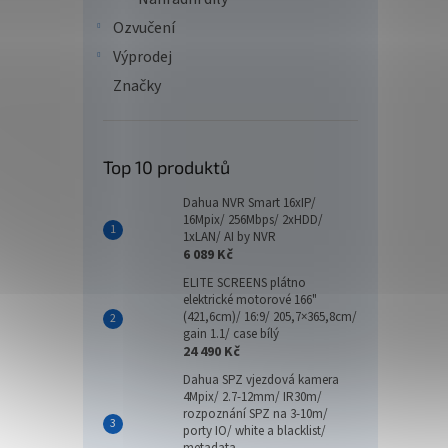
Ozvučení
Výprodej
Značky
Top 10 produktů
Dahua NVR Smart 16xIP/
16Mpix/ 256Mbps/ 2xHDD/
1xLAN/ AI by NVR
6 089 Kč
ELITE SCREENS plátno
elektrické motorové 166"
(421,6cm)/ 16:9/ 205,7×365,8cm/
gain 1.1/ case bílý
24 490 Kč
Dahua SPZ vjezdová kamera
4Mpix/ 2.7-12mm/ IR30m/
rozpoznání SPZ na 3-10m/
porty IO/ white a blacklist/