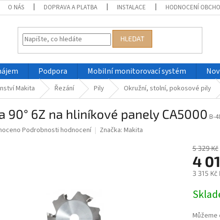
O NÁS
DOPRAVA A PLATBA
INSTALACE
HODNOCENÍ OBCH
HLEDAT
nájem
Podpora
Mobilní monitorovací systém
Nov
nství Makita
Řezání
Pily
Okružní, stolní, pokosové pily
a 90° 6Z na hliníkové panely CA5000
B-4
né
noceno
Podrobnosti hodnocení
Značka:
Makita
ní
u
5 329 Kč
4 0
3 315 Kč
Měrná
Skla
ek.
cena:
Můžeme d