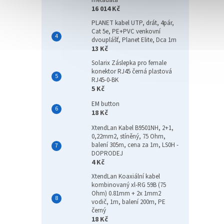
metadata
16 014 Kč
PLANET kabel UTP, drát, 4pár,
Cat 5e, PE+PVC venkovní
dvouplášť, Planet Elite, Dca 1m
13 Kč
Solarix Záslepka pro female
konektor RJ45 černá plastová
RJ45-0-BK
5 Kč
EM button
18 Kč
XtendLan Kabel B9501NH, 2+1,
0,22mm2, stíněný, 75 Ohm,
balení 305m, cena za 1m, LS0H -
DOPRODEJ
4 Kč
XtendLan Koaxiální kabel
kombinovaný xl-RG 59B (75
Ohm) 0.81mm + 2x 1mm2
vodič, 1m, balení 200m, PE
černý
18 Kč