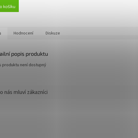
o košíku
s
Hodnocení
Diskuze
ailní popis produktu
s produktu není dostupný