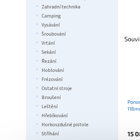
Zahradní technika
Camping
Vysávání
Šroubování
Souvi
Vrtání
Sekání
Řezání
Hoblování
Frézování
Ostatní stroje
Broušení
Ponor
Leštění
118m
Hřebíkování
Horkovzdušné pistole
15 0
Stříhání