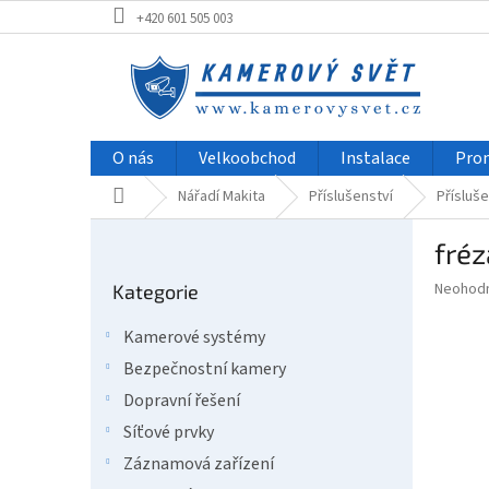
Přejít
+420 601 505 003
na
obsah
O nás
Velkoobchod
Instalace
Pro
Domů
Nářadí Makita
Příslušenství
Přísluše
P
fréz
o
Přeskočit
s
Průměr
Neohod
Kategorie
kategorie
t
hodnoce
r
produkt
Kamerové systémy
a
je
Bezpečnostní kamery
0,0
n
z
n
Dopravní řešení
5
í
Síťové prvky
hvězdič
p
Záznamová zařízení
a