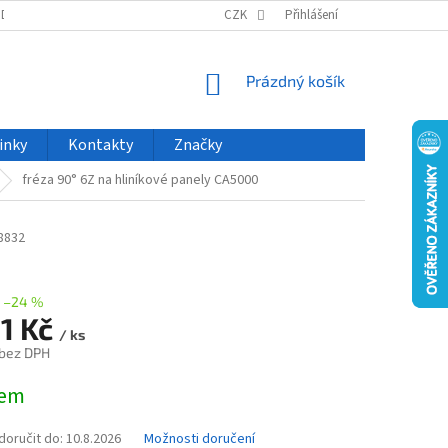
ODU
NOVINKY
VELKOOBCHOD
CZK
ČASTO KLADENÉ DOTAZY
Přihlášení
NÁKUPNÍ
Prázdný košík
KOŠÍK
inky
Kontakty
Značky
fréza 90° 6Z na hliníkové panely CA5000
8832
–24 %
11 Kč
/ ks
 bez DPH
dem
oručit do:
10.8.2026
Možnosti doručení