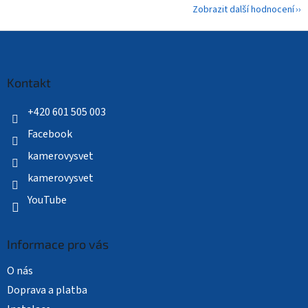
Zobrazit další hodnocení
Z
á
p
a
Kontakt
t
í
+420 601 505 003
Facebook
kamerovysvet
kamerovysvet
YouTube
Informace pro vás
O nás
Doprava a platba