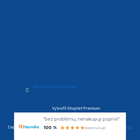
Sledovat na Instagramu
Vytvořil Shoptet Premium
“bez problému, nenakupuji poprvé”
100 %
doporučuje
Copyright 2026
Kamerový Svět
. Všechna práva vyhrazena.
Upravit
nastavení cookies
Overenyweb.cz