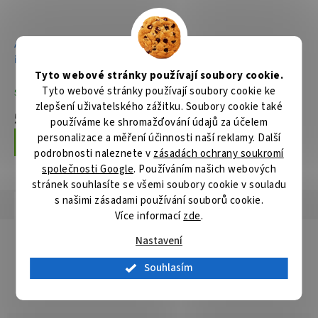
Aku štěrbinová frézka Li-
Štěrbinová frézka
ion LXT 18V bez aku Z
700W,Makpac
Tyto webové stránky používají soubory cookie.
Tyto webové stránky používají soubory cookie ke
Skladem
Skladem
zlepšení uživatelského zážitku. Soubory cookie také
5 961 Kč
7 242 Kč
používáme ke shromažďování údajů za účelem
personalizace a měření účinnosti naší reklamy. Další
Do košíku
Do košíku
podrobnosti naleznete v
zásadách ochrany soukromí
společnosti Google
. Používáním našich webových
stránek souhlasíte se všemi soubory cookie v souladu
s našimi zásadami používání souborů cookie.
Popis
Hodnocení
Diskuze
Více informací
zde
.
Detailní popis produktu
Nastavení
Popis produktu není dostupný
Souhlasím