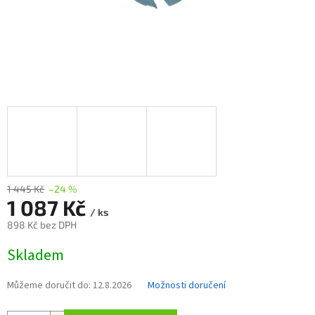
1 445 Kč
–24 %
1 087 Kč
/ ks
898 Kč bez DPH
Měrná
Skladem
cena:
Můžeme doručit do:
12.8.2026
Možnosti doručení