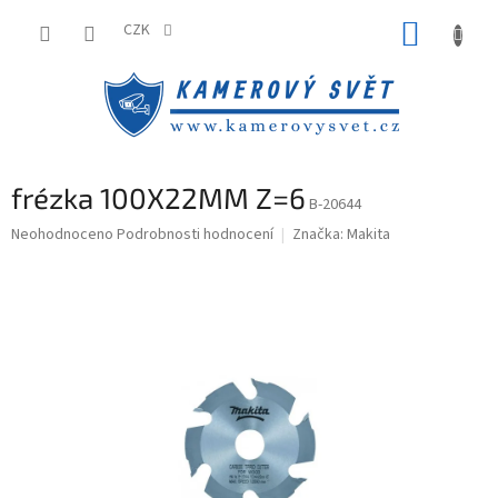
Přejít
NÁKUP
na
CZK
obsah
KOŠÍK
frézka 100X22MM Z=6
B-20644
Průměrné
Neohodnoceno
Podrobnosti hodnocení
Značka:
Makita
hodnocení
produktu
je
0,0
z
5
hvězdiček.