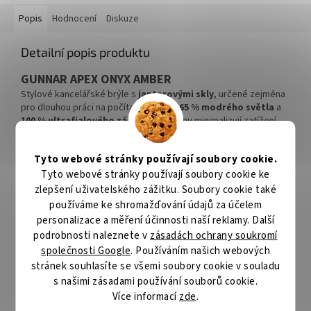
Popis
Hodnocení
Diskuze
Detailní popis produktu
GUNNAR APEX ONYX AMBER
Stylové kancelářské brýle s
jantarovými skly
, určené zejména
pro dlouhou práci na počítači.
Blokují 65 % modrého světla
a
100 % ultrafialového záření
, díky čemu minimalizují zatížení
očí a celkovou únavu. O maximální komfort se postarají
flexibilní
sedla
, zatímco konstrukce rámu z oceli zajistí správnou pevnost
Tyto webové stránky používají soubory cookie.
a optickou stabilitu.
Tyto webové stránky používají soubory cookie ke
Brýle disponují čočkami s 0,2 dioptrií, jsou tedy vhodné pro
zlepšení uživatelského zážitku. Soubory cookie také
běžné nošení i pro osoby, které nepoužívají brýle na čtení.
používáme ke shromažďování údajů za účelem
personalizace a měření účinnosti naší reklamy. Další
ZÁKLADNÍ SPECIFIKACE
podrobnosti naleznete v
zásadách ochrany soukromí
společnosti Google
. Používáním našich webových
Typ brýlí:
kancelářské
stránek souhlasíte se všemi soubory cookie v souladu
Skla:
jantarová
Hmotnost:
26,4 g
s našimi zásadami používání souborů cookie.
Šířka čoček:
51 mm
Více informací
zde
.
Nos:
19 mm