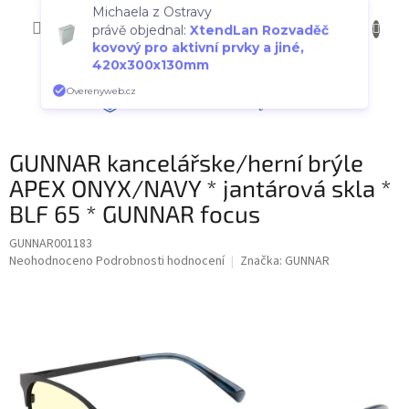
Přejít
NÁKUP
na
CZK
Michaela z Ostravy
obsah
KOŠÍK
právě objednal:
XtendLan Rozvaděč
kovový pro aktivní prvky a jiné,
420x300x130mm
Overenyweb.cz
GUNNAR kancelářske/herní brýle
APEX ONYX/NAVY * jantárová skla *
BLF 65 * GUNNAR focus
GUNNAR001183
Průměrné
Neohodnoceno
Podrobnosti hodnocení
Značka:
GUNNAR
hodnocení
produktu
je
0,0
z
5
hvězdiček.