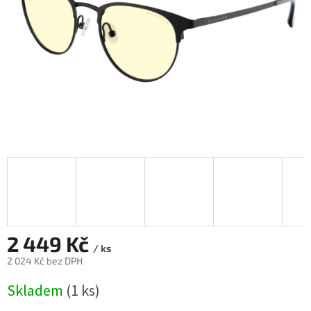
2 449 Kč
/ ks
2 024 Kč bez DPH
Měrná
Skladem
(1 ks)
cena: