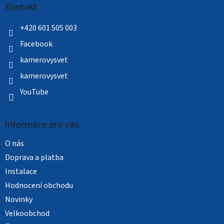
a
Kontakt
t
í
+420 601 505 003
Facebook
kamerovysvet
kamerovysvet
YouTube
Informace pro vás
O nás
Doprava a platba
Instalace
Hodnocení obchodu
Novinky
Velkoobchod