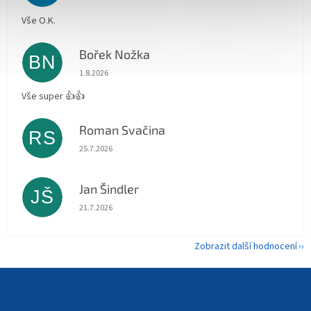
Vše O.K.
Bořek Nožka
BN
Hodnocení obchodu je 5 z 5 hvězdiček.
1.8.2026
Vše super 👍👍
Roman Svačina
RS
Hodnocení obchodu je 5 z 5 hvězdiček.
25.7.2026
Jan Šindler
JŠ
Hodnocení obchodu je 5 z 5 hvězdiček.
21.7.2026
Zobrazit další hodnocení
Z
á
p