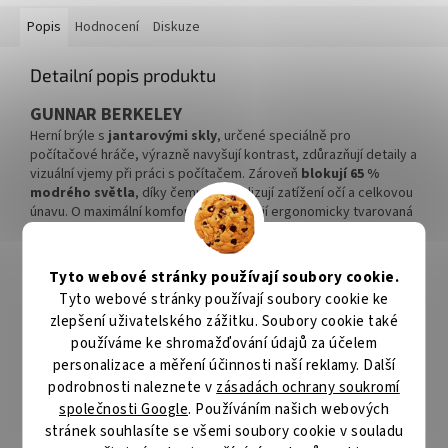
Popis
Hodnocení
Diskuze
Detailní popis produktu
GUNNAR BERKELEY
Herní brýle s
jantarovými skly
, určené speciálně pro
počítačové hráče, výrazně navyšují kontrast, zdůrazňují detaily a
vizuální vjemy při práci s počítačem. Zároveň
blokují 65 %
modrého světla
, díky čemu minimalizují zatížení očí a celkovou
únavu. O maximální komfort se postarají ergonomicky tvarovaná
sedla, zatímco pevná konstrukce rámu zajistí správnou optickou
stabilitu.
Tyto webové stránky používají soubory cookie.
Brýle disponují čočkami s 0,2 dioptrií, jsou tedy vhodné pro
Tyto webové stránky používají soubory cookie ke
běžné nošení i pro osoby, které nepoužívají brýle na čtení.
zlepšení uživatelského zážitku. Soubory cookie také
používáme ke shromažďování údajů za účelem
ZÁKLADNÍ SPECIFIKACE
personalizace a měření účinnosti naší reklamy. Další
Typ brýlí:
herní
podrobnosti naleznete v
zásadách ochrany soukromí
společnosti Google
. Používáním našich webových
Skla:
jantarová
stránek souhlasíte se všemi soubory cookie v souladu