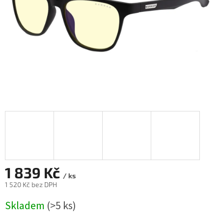
1 839 Kč
/ ks
1 520 Kč bez DPH
Měrná
Skladem
(>5 ks)
cena: