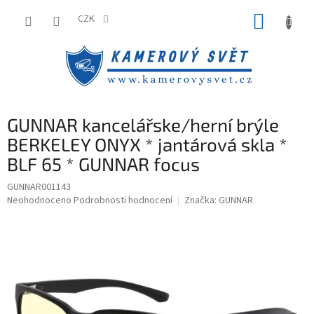
Přejít
NÁKUP
na
CZK
obsah
KOŠÍK
GUNNAR kancelářske/herní brýle
BERKELEY ONYX * jantárová skla *
BLF 65 * GUNNAR focus
GUNNAR001143
Průměrné
Neohodnoceno
Podrobnosti hodnocení
Značka:
GUNNAR
hodnocení
produktu
je
0,0
z
5
hvězdiček.