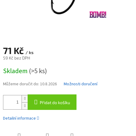
71 Kč
/ ks
59 Kč bez DPH
Měrná
Skladem
(>5 ks)
cena:
Můžeme doručit do:
10.8.2026
Možnosti doručení
Přidat do košíku
Detailní informace