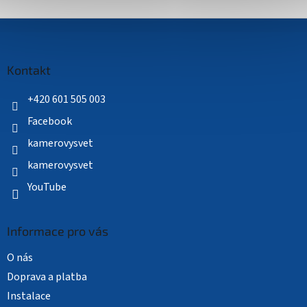
Z
á
p
a
Kontakt
t
í
+420 601 505 003
Facebook
kamerovysvet
kamerovysvet
YouTube
Informace pro vás
O nás
Doprava a platba
Instalace