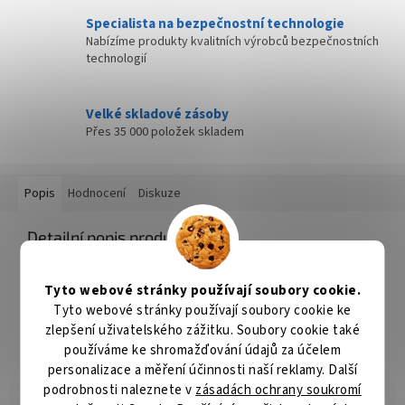
Specialista na bezpečnostní technologie
Nabízíme produkty kvalitních výrobců bezpečnostních
technologií
Velké skladové zásoby
Přes 35 000 položek skladem
Popis
Hodnocení
Diskuze
Detailní popis produktu
Háčky Delphin BOMB! D-SHOT jsou určeny pro příznivce lovu na
přívlač s umělými nástrahami technikou Drop Shot. Háčky mají
Tyto webové stránky používají soubory cookie.
charakteristický tvar a jsou velmi pevné. V případě kapitálního
Tyto webové stránky používají soubory cookie ke
úlovku máte jistotu, že bude pevně držet v tlamě, dokud ho
zlepšení uživatelského zážitku. Soubory cookie také
nezdoláte.
používáme ke shromažďování údajů za účelem
personalizace a měření účinnosti naší reklamy. Další
podrobnosti naleznete v
zásadách ochrany soukromí