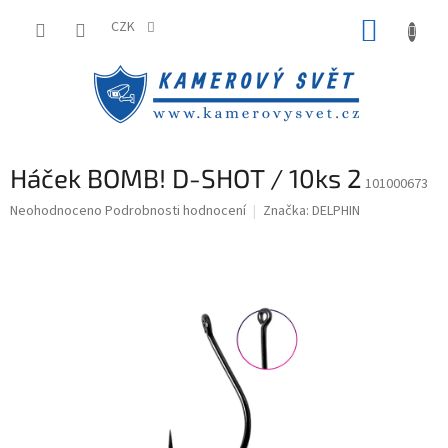
Přejít
NÁKUP
na
CZK
obsah
KOŠÍK
Háček BOMB! D-SHOT / 10ks 2
101000673
Průměrné
Neohodnoceno
Podrobnosti hodnocení
Značka:
DELPHIN
hodnocení
produktu
je
0,0
z
5
hvězdiček.