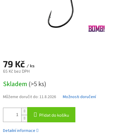
79 Kč
/ ks
65 Kč bez DPH
Měrná
Skladem
(>5 ks)
cena:
Můžeme doručit do:
11.8.2026
Možnosti doručení
Přidat do košíku
Detailní informace