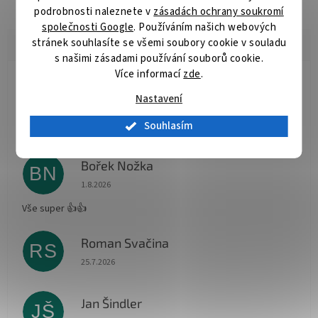
podrobnosti naleznete v
zásadách ochrany soukromí
společnosti Google
. Používáním našich webových
stránek souhlasíte se všemi soubory cookie v souladu
s našimi zásadami používání souborů cookie.
Více informací
zde
.
Radomír Hurník
RH
Nastavení
Hodnocení obchodu je 5 z 5 hvězdiček.
3.8.2026
Souhlasím
Vše O.K.
Bořek Nožka
BN
Hodnocení obchodu je 5 z 5 hvězdiček.
1.8.2026
Vše super 👍👍
Roman Svačina
RS
Hodnocení obchodu je 5 z 5 hvězdiček.
25.7.2026
Jan Šindler
JŠ