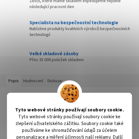
Zboží, které máme skladem expedujeme nejdéle
následující pracovní den
Specialista na bezpečnostní technologie
Nabízíme produkty kvalitních výrobců bezpečnostních
technologií
Velké skladové zásoby
Přes 35 000 položek skladem
Popis
Hodnocení
Diskuze
Detailní popis produktu
Offsetové háčky té nejvyšší kvality s mimořádně ostrým hrotem,
Tyto webové stránky používají soubory cookie.
který vydrží i v nejtěžších podmínkách. Drát háčku je velmi pevný
Tyto webové stránky používají soubory cookie ke
a tyto háčky se rychle stanou neodmyslitelnou součástí vašeho
zlepšení uživatelského zážitku. Soubory cookie také
přívlačového vybavení. Tvar háčku je předurčen pro použití
používáme ke shromažďování údajů za účelem
primárně s nástrahami typu červ, či žížala. V nabídce celé
spektrum velikostí pro použití v rozličných podmínkách.
personalizace a měření účinnosti naší reklamy. Další