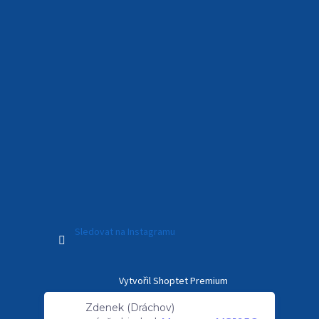
Sledovat na Instagramu
Vytvořil Shoptet Premium
Zdenek (Dráchov)
právě objednal:
Mercusys MS105G -