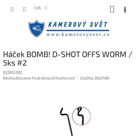
Přejít
NÁKUP
na
CZK
obsah
KOŠÍK
Háček BOMB! D-SHOT OFFS WORM /
5ks #2
622801002
Průměrné
Neohodnoceno
Podrobnosti hodnocení
Značka:
DELPHIN
hodnocení
produktu
je
0,0
z
5
hvězdiček.