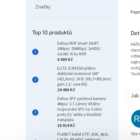
Značky
Popi
Top 10 produktů
Det
Dahua NVR Smart 16xIP/
Háčk
16Mpix/ 256Mbps/ 2xHDD/
vlas
1xLAN/ AI by NVR
vzhle
6 089 Kč
najbo
ostr
ELITE SCREENS plátno
elektrické motorové 166"
Tech
(421,6cm)/ 16:9/ 205,7×365,8cm/
gain 1.1/ case bílý
24 490 Kč
Dahua SPZ vjezdová kamera
4Mpix/ 2.7-12mm/ IR30m/
rozpoznání SPZ na 3-10m/
porty IO/ white a blacklist/
metadata
16 014 Kč
Vše 
PLANET kabel UTP, drát, 4pár,
Cat 5e, PE+PVC venkovní