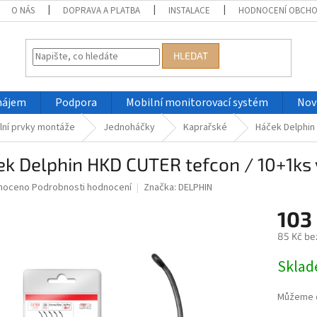
O NÁS
DOPRAVA A PLATBA
INSTALACE
HODNOCENÍ OBCH
HLEDAT
nájem
Podpora
Mobilní monitorovací systém
Nov
lní prvky montáže
Jednoháčky
Kaprařské
Háček Delphin
k Delphin HKD CUTER tefcon / 10+1ks 
né
noceno
Podrobnosti hodnocení
Značka:
DELPHIN
ní
103
u
85 Kč be
Měrná
Skla
cena:
ek.
Můžeme d