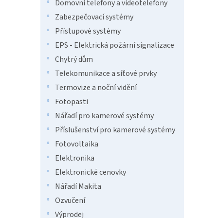
n
Domovní telefony a videotelefony
e
Zabezpečovací systémy
l
Přístupové systémy
EPS - Elektrická požární signalizace
Chytrý dům
Telekomunikace a síťové prvky
Termovize a noční vidění
Fotopasti
Nářadí pro kamerové systémy
Příslušenství pro kamerové systémy
Fotovoltaika
Elektronika
Elektronické cenovky
Nářadí Makita
Ozvučení
Výprodej