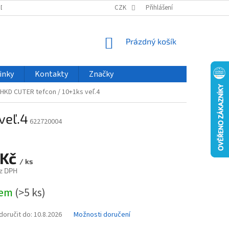
ODU
NOVINKY
VELKOOBCHOD
CZK
ČASTO KLADENÉ DOTAZY
Přihlášení
NÁKUPNÍ
Prázdný košík
KOŠÍK
inky
Kontakty
Značky
 HKD CUTER tefcon / 10+1ks veľ.4
veľ.4
622720004
 Kč
/ ks
z DPH
dem
(>5 ks)
oručit do:
10.8.2026
Možnosti doručení