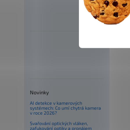
Novinky
AI detekce v kamerových
systémech: Co umí chytrá kamera
v roce 2026?
Svařování optických vláken,
zafukování optiky a pronájem