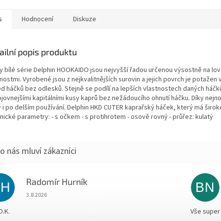
s
Hodnocení
Diskuze
ailní popis produktu
y bílé série Delphin HOOKAIDO jsou nejvyšší řadou určenou výsostně na lov 
tnostmi. Vyrobené jsou z nejkvalitnějších surovin a jejich povrch je potaž
d háčků bez odlesků. Stejně se podílí na lepších vlastnostech daných háčků
jovnejšími kapitálními kusy kaprů bez nežádoucího ohnutí háčku. Díky nejno
ý i po delším používání. Delphin HKD CUTER kaprařský háček, který má široké
nické parametry: - s očkem - s protihrotem - osově rovný - průřez: kulatý
Radomír Hurník
RH
BN
Hodnocení obchodu je 5 z 5 hvězdiček.
3.8.2026
O.K.
Vše super