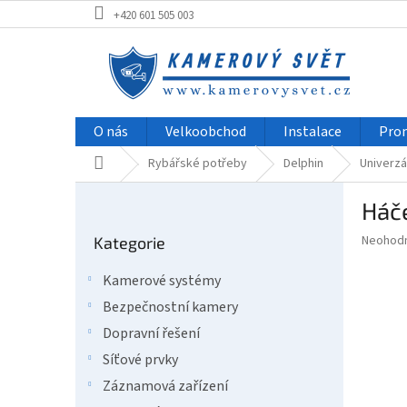
Přejít
+420 601 505 003
na
obsah
O nás
Velkoobchod
Instalace
Pro
Domů
Rybářské potřeby
Delphin
Univerzá
P
Háče
o
Přeskočit
s
Průměr
Neohod
Kategorie
kategorie
t
hodnoce
r
produkt
Kamerové systémy
a
je
Bezpečnostní kamery
0,0
n
z
n
Dopravní řešení
5
í
Síťové prvky
hvězdič
p
Záznamová zařízení
a