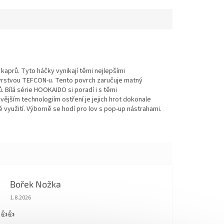
kaprů. Tyto háčky vynikají těmi nejlepšími
en vrstvou TEFCON-u. Tento povrch zaručuje matný
. Bílá série HOOKAIDO si poradí i s těmi
vějším technologiím ostření je jejich hrot dokonale
 využití. Výborně se hodí pro lov s pop-up nástrahami.
Bořek Nožka
Hodnocení obchodu je 5 z 5 hvězdiček.
1.8.2026
 👍👍