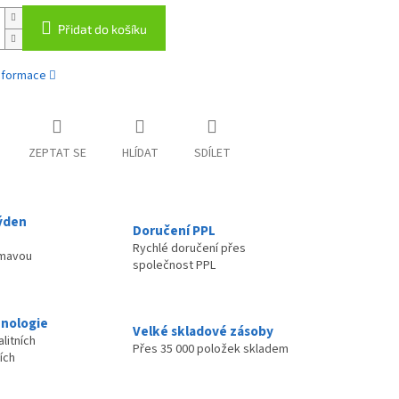
Přidat do košíku
informace
ZEPTAT SE
HLÍDAT
SDÍLET
ýden
Doručení PPL
Rychlé doručení přes
ímavou
společnost PPL
nologie
Velké skladové zásoby
litních
Přes 35 000 položek skladem
ích