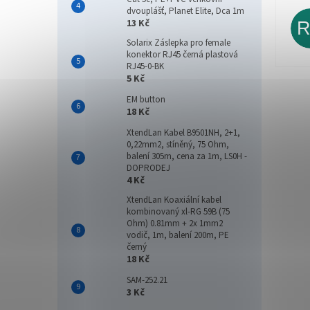
dvouplášť, Planet Elite, Dca 1m
13 Kč
Solarix Záslepka pro female
konektor RJ45 černá plastová
RJ45-0-BK
5 Kč
EM button
18 Kč
XtendLan Kabel B9501NH, 2+1,
0,22mm2, stíněný, 75 Ohm,
balení 305m, cena za 1m, LS0H -
DOPRODEJ
4 Kč
XtendLan Koaxiální kabel
kombinovaný xl-RG 59B (75
Ohm) 0.81mm + 2x 1mm2
vodič, 1m, balení 200m, PE
černý
18 Kč
SAM-252.21
3 Kč