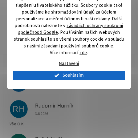
těmi najbojovnejšími kapitálními kusy kaprů bez nežádoucího
zlepšení uživatelského zážitku. Soubory cookie také
ohnutí háčku. Díky nejnovějším technologiím ostření je jejich hrot
používáme ke shromažďování údajů za účelem
dokonale ostrý i po delším používání. Delphin HKD Riger je
personalizace a měření účinnosti naší reklamy. Další
postaven jako vysoce pevný háček. Tvar očka dovnitř umožňuje
podrobnosti naleznete v
zásadách ochrany soukromí
skvělé využití s tvrdými fluorocarbonovými návazci. Technické
společnosti Google
. Používáním našich webových
parametry: - s očkem - s protihrotem - osově zakřivený - průřez:
zploštělý
stránek souhlasíte se všemi soubory cookie v souladu
s našimi zásadami používání souborů cookie.
Více informací
zde
.
Nastavení
Souhlasím
Jana Koukalová
JK
Hodnocení obchodu je 5 z 5 hvězdiček.
9.8.2026
Radomír Hurník
RH
Hodnocení obchodu je 5 z 5 hvězdiček.
3.8.2026
Vše O.K.