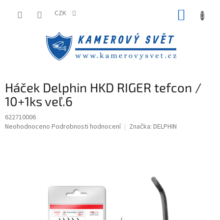
Přejít
NÁKUP
na
CZK
obsah
KOŠÍK
Háček Delphin HKD RIGER tefcon /
10+1ks veľ.6
622710006
Průměrné
Neohodnoceno
Podrobnosti hodnocení
Značka:
DELPHIN
hodnocení
produktu
je
0,0
z
5
hvězdiček.