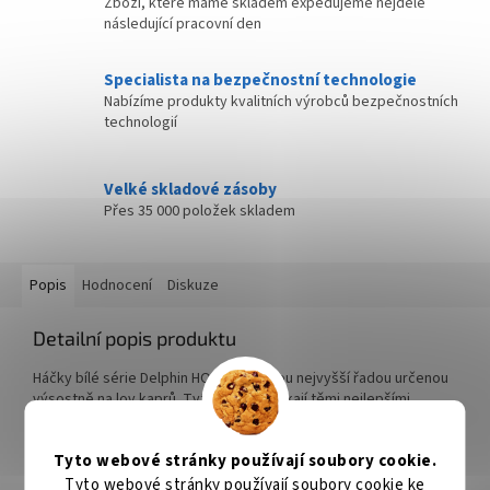
Zboží, které máme skladem expedujeme nejdéle
následující pracovní den
Specialista na bezpečnostní technologie
Nabízíme produkty kvalitních výrobců bezpečnostních
technologií
Velké skladové zásoby
Přes 35 000 položek skladem
Popis
Hodnocení
Diskuze
Detailní popis produktu
Háčky bílé série Delphin HOOKAIDO jsou nejvyšší řadou určenou
výsostně na lov kaprů. Tyto háčky vynikají těmi nejlepšími
vlastnostmi. Vyrobené jsou z nejkvalitnějších surovin a jejich
povrch je potažen vrstvou TEFCON-u. Tento povrch zaručuje
Tyto webové stránky používají soubory cookie.
matný vzhled háčků bez odlesků. Stejně se podílí na lepších
vlastnostech daných háčků. Bílá série HOOKAIDO si poradí i s
Tyto webové stránky používají soubory cookie ke