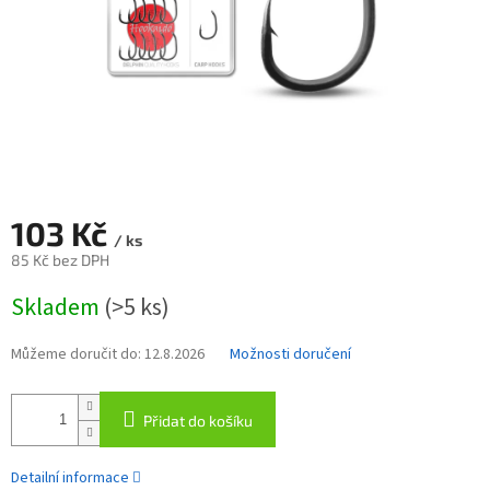
103 Kč
/ ks
85 Kč bez DPH
Měrná
Skladem
(>5 ks)
cena:
Můžeme doručit do:
12.8.2026
Možnosti doručení
Přidat do košíku
Detailní informace