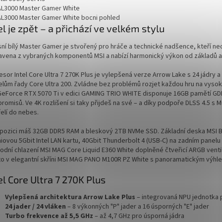
el je zpět
– a přichází
ve velkém stylu
ní bílý Master Gamer je stvořený pro hráče a technické nadšence, kteří nec
avena z vybraných komponentů MSI a nabízí harmonický výkon od základů a
esor Intel Core Ultra 7 270K Plus je vylepšená verze Arrow Lake s 24 jádry
lům řady Core Ultra 200. Zvládne bez problémů rozjet každou hru na vysoké 
GeForce RTX 5070 Ti v edici GAMING TRIO WHITE disponuje 16GB pamětí GDD
romisů. Ve 4K rozlišení si taky přijdeš na své – a díky podpoře DLSS 4.5 s 
elí do nebes.
spozici máš 32GB DDR5 RAM a bleskový 2TB NVMe SSD. Základní deska MSI B86
iovou 5Gbit Intel LAN kartu, 40Gbit Thunderbolt 4 (USB-C) na zadním panelu
Vodní chlazení MSI MAG Core Liquid E360 White doplněné čtveřicí ARGB ventilá
to v elegantní skříni MSI MAG PANO M100R PZ White s panoramatickým výh
el Core Ultra 7
270K Plus
Vylepšená architektura Arrow Lake Plus
– integrovaná NPU jednotka p
24 jader / 24 vláken
– 8 výkonných "P" jader a 16 úsporných "E" jader
Turbo frekvence až 5,5 GHz
– až 4,7 GHz pro úsporná jádra