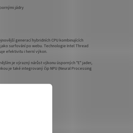
pornými jádry
jnovější generací hybridních CPU kombinujících
i jako surfování po webu. Technologie Intel Thread
je efektivitu i herní výkon.
nějším je výrazný nárůst výkonu úsporných "E" jader,
inkou je také integrovaný čip NPU (Neural Processing
 herní monitory
gn
ické zvýšení FPS