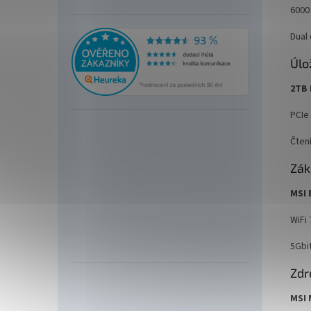
6000
Dual
Úlo
2TB
PCIe 
Čten
Zák
MSI 
WiFi 
5Gbi
Zdr
MSI 