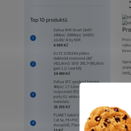
Top 10 produktů
Pro
Dahua NVR Smart 16xIP/
16Mpix/ 256Mbps/ 2xHDD/
Proc
1xLAN/ AI by NVR
6 089 Kč
výko
Direc
ELITE SCREENS plátno
elektrické motorové 166"
Opro
(421,6cm)/ 16:9/ 205,7×365,8cm/
znat
gain 1.1/ case bílý
Unit)
24 490 Kč
Dahua SPZ vjezdová kamera
MSI
4Mpix/ 2.7-12mm/ IR30m/
rozpoznání SPZ na 3-10m/
porty IO/ white a blacklist/
metadata
25 255 Kč
PLANET kabel UTP, drát, 4pár,
Cat 5e, PE+PVC venkovní
dvouplášť, Planet Elite, Dca 1m
13 Kč