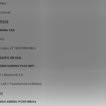
 MHz
 channel
žiště
 NVMe SSD
4.0
í/zápis až 7450/6900 MB/s
ladní deska
B860 GAMING PLUS WIFI
7 + Bluetooth 5.4
t LAN + Thunderbolt 4 (40Gbit)
oj
MAG A850GL PCIE5 White