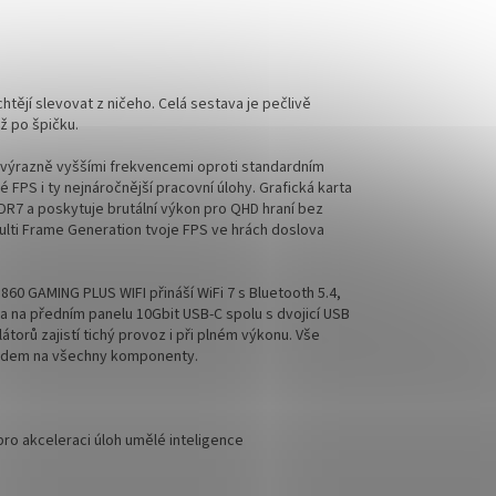
htějí slevovat z ničeho. Celá sestava je pečlivě
ž po špičku.
 a výrazně vyššími frekvencemi oproti standardním
FPS i ty nejnáročnější pracovní úlohy. Grafická karta
R7 a poskytuje brutální výkon pro QHD hraní bez
Multi Frame Generation tvoje FPS ve hrách doslova
0 GAMING PLUS WIFI přináší WiFi 7 s Bluetooth 5.4,
 a na předním panelu 10Gbit USB-C spolu s dvojicí USB
torů zajistí tichý provoz i při plném výkonu. Vše
ledem na všechny komponenty.
ro akceleraci úloh umělé inteligence