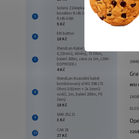
Tec
Solarix Záslepka pro female
konektor RJ45 černá plastová
Pro
RJ45-0-BK
5 Kč
Inte
EM button
24 ja
18 Kč
XtendLan Kabel B9501NH, 2+1,
Turb
0,22mm2, stíněný, 75 Ohm,
balení 305m, cena za 1m, LS0H -
36MB
DOPRODEJ
4 Kč
Gra
XtendLan Koaxiální kabel
kombinovaný xl-RG 59B (75
MSI 
Ohm) 0.81mm + 2x 1mm2
vodič, 1m, balení 200m, PE
16GB
černý
18 Kč
DLSS
SAM-252.21
Ope
3 Kč
CAB 28
32G
27 Kč