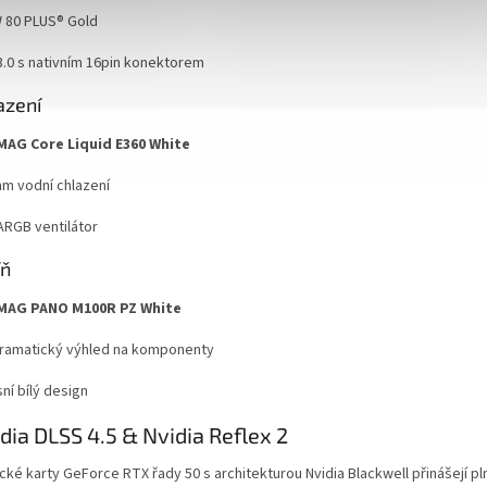
 80 PLUS® Gold
3.0 s nativním 16pin konektorem
azení
MAG Core Liquid E360 White
m vodní chlazení
ARGB ventilátor
íň
MAG PANO M100R PZ White
ramatický výhled na komponenty
ní bílý design
idia
DLSS 4.5
& Nvidia
Reflex 2
ické karty GeForce RTX řady 50 s architekturou Nvidia Blackwell přinášejí 