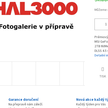
cena:
hvězdiček.
Můžeme d
Prémiový 
MSI GeFo
2TB NVMe 
DLSS 4.5 
Detailní 
TISK
Garance doručení
Nová akce každý t
Na přepravě nám záleží.
Každý týden pro Vás