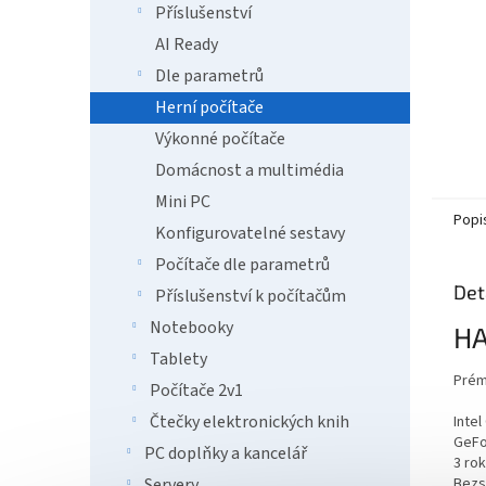
Příslušenství
AI Ready
Dle parametrů
Herní počítače
Výkonné počítače
Domácnost a multimédia
Mini PC
Popi
Konfigurovatelné sestavy
Počítače dle parametrů
Det
Příslušenství k počítačům
Notebooky
H
Tablety
Prémi
Počítače 2v1
Čtečky elektronických knih
Intel
GeFo
PC doplňky a kancelář
3 ro
Bezs
Servery