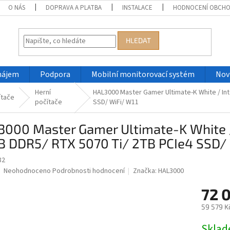
O NÁS
DOPRAVA A PLATBA
INSTALACE
HODNOCENÍ OBCH
HLEDAT
nájem
Podpora
Mobilní monitorovací systém
Nov
Herní
HAL3000 Master Gamer Ultimate-K White / Int
ítače
počítače
SSD/ WiFi/ W11
000 Master Gamer Ultimate-K White / 
B DDR5/ RTX 5070 Ti/ 2TB PCIe4 SSD/ 
82
Průměrné
Neohodnoceno
Podrobnosti hodnocení
Značka:
HAL3000
hodnocení
produktu
72 
je
59 579 K
0,0
z
Měrná
Skla
5