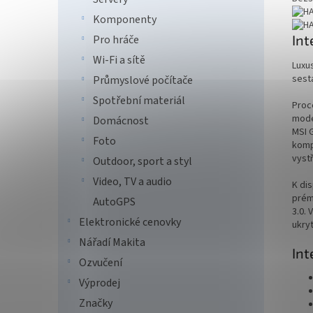
Komponenty
Int
Pro hráče
Wi-Fi a sítě
Luxus
sest
Průmyslové počítače
Spotřební materiál
Proc
mode
Domácnost
MSI 
Foto
komp
vystř
Outdoor, sport a styl
Video, TV a audio
K di
prém
AutoGPS
3.0. 
Elektronické cenovky
ukry
Nářadí Makita
Int
Ozvučení
Výprodej
Značky