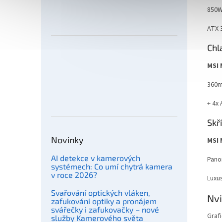
850W
ATX 
Chl
MSI 
360m
+ 4x 
Skř
Novinky
MSI 
AI detekce v kamerových
Pano
systémech: Co umí chytrá kamera
v roce 2026?
Luxus
Svařování optických vláken,
Nv
zafukování optiky a pronájem
svářečky i zafukovačky – nové
Graf
služby Kamerového světa