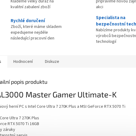
Klademe velký důraz na
připravíme novou zaj
kvalitní zabalení zboží
akci
Specialista na
Rychlé doručení
bezpečnostní tech
Zboží, které máme skladem
Nabízíme produkty kva
expedujeme nejdéle
výrobců bezpečnostn
následující pracovní den
technologií
s
Hodnocení
Diskuze
ailní popis produktu
AL3000
Master Gamer
Ultimate-K
ový herní PC s Intel Core Ultra 7 270K Plus a MSI GeForce RTX 5070 Ti
 Core Ultra 7 270K Plus
rce RTX 5070 Ti 16GB
ky záruky
tarostný servis