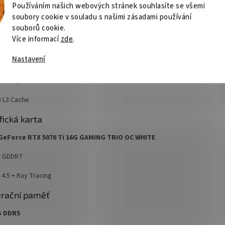
hnické specifikace
Používáním našich webových stránek souhlasíte se všemi
soubory cookie v souladu s našimi zásadami používání
cesor
souborů cookie.
Více informací
zde
.
l Core Ultra 7 270K Plus
Nastavení
der / 24 vláken
o až 5,5 GHz
 L3 Cache
fická karta
GeForce RTX 5070 Ti 16G GAMING TRIO OC WHITE
 GDDR7
 4.5 + Ray Tracing
rační paměť
B DDR5