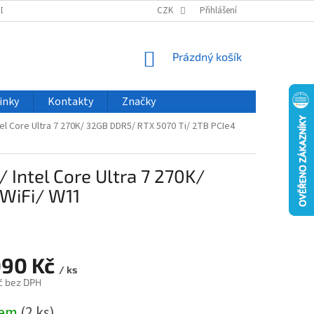
ODU
NOVINKY
VELKOOBCHOD
CZK
ČASTO KLADENÉ DOTAZY
Přihlášení
NÁKUPNÍ
Prázdný košík
KOŠÍK
inky
Kontakty
Značky
el Core Ultra 7 270K/ 32GB DDR5/ RTX 5070 Ti/ 2TB PCIe4
Intel Core Ultra 7 270K/
WiFi/ W11
090 Kč
/ ks
č bez DPH
dem
(2 ks)