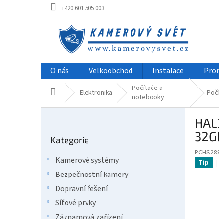
Přejít
+420 601 505 003
na
obsah
O nás
Velkoobchod
Instalace
Pro
Počítače a
Domů
Elektronika
Poč
notebooky
P
HAL3
o
Přeskočit
s
32G
Kategorie
kategorie
t
PCHS28
r
Kamerové systémy
Tip
a
Bezpečnostní kamery
n
n
Dopravní řešení
í
Síťové prvky
p
Záznamová zařízení