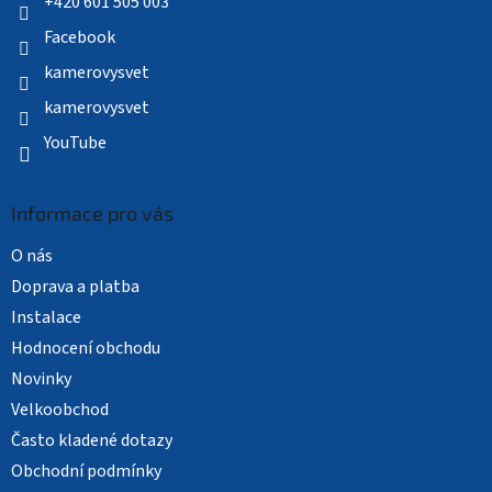
í
+420 601 505 003
Facebook
kamerovysvet
kamerovysvet
YouTube
Informace pro vás
O nás
Doprava a platba
Instalace
Hodnocení obchodu
Novinky
Velkoobchod
Často kladené dotazy
Obchodní podmínky