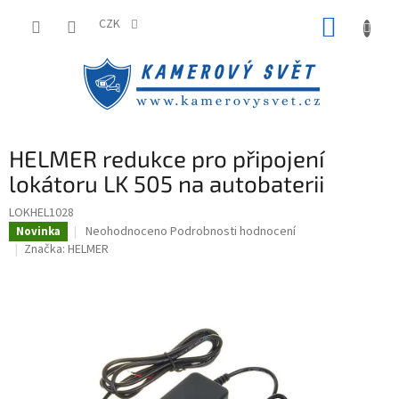
Přejít
NÁKUP
na
CZK
obsah
KOŠÍK
HELMER redukce pro připojení
lokátoru LK 505 na autobaterii
LOKHEL1028
Průměrné
Neohodnoceno
Podrobnosti hodnocení
Novinka
hodnocení
Značka:
HELMER
produktu
je
0,0
z
5
hvězdiček.