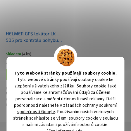
HELMER GPS lokátor LK
505 pro kontrolu pohybu
zvířat, osob, automobilů
Skladem
(4 ks)
1 123 Kč
Tyto webové stránky používají soubory cookie.
Do košíku
Tyto webové stránky používají soubory cookie ke
zlepšení uživatelského zážitku. Soubory cookie také
Univerzální lokátor Helmer LK
používáme ke shromažďování údajů za účelem
505 – pro klid a bezpečí
personalizace a měření účinnosti naší reklamy. Další
Všestranný GPS lokátor Helmer
LK 505 , se kterým získáte
podrobnosti naleznete v
zásadách ochrany soukromí
přesné informace o poloze
společnosti Google
. Používáním našich webových
osob, dopravních prostředků
stránek souhlasíte se všemi soubory cookie v souladu
nebo zvířat...
s našimi zásadami používání souborů cookie.
Popis
Hodnocení
Diskuze