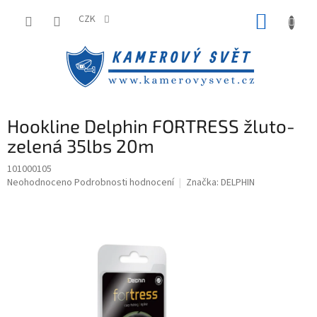
Přejít
NÁKUP
na
CZK
obsah
KOŠÍK
Hookline Delphin FORTRESS žluto-
zelená 35lbs 20m
101000105
Průměrné
Neohodnoceno
Podrobnosti hodnocení
Značka:
DELPHIN
hodnocení
produktu
je
0,0
z
5
hvězdiček.