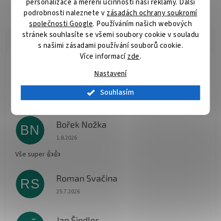
personalizace a měření účinnosti naší reklamy. Další
jezerech i řekách při vytváření moderních kaprových montáží.
podrobnosti naleznete v
zásadách ochrany soukromí
společnosti Google
. Používáním našich webových
stránek souhlasíte se všemi soubory cookie v souladu
s našimi zásadami používání souborů cookie.
Více informací
zde
.
Radomír Hurník
Nastavení
RH
Hodnocení obchodu je 5 z 5 hvězdiček.
3.8.2026
Souhlasím
Vše O.K.
Bořek Nožka
BN
Hodnocení obchodu je 5 z 5 hvězdiček.
1.8.2026
Vše super 👍👍
Roman Svačina
RS
Hodnocení obchodu je 5 z 5 hvězdiček.
25.7.2026
Jan Šindler