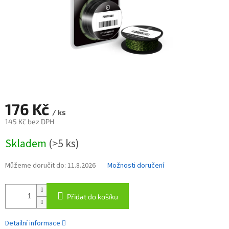
176 Kč
/ ks
145 Kč bez DPH
Měrná
Skladem
(>5 ks)
cena:
Můžeme doručit do:
11.8.2026
Možnosti doručení
Přidat do košíku
Detailní informace