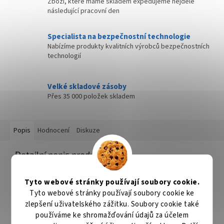
Zboží, které máme skladem expedujeme nejdéle
následující pracovní den
Specialista na bezpečnostní technologie
Nabízíme produkty kvalitních výrobců bezpečnostních
technologií
Velké skladové zásoby
Přes 35 000 položek skladem
Popis
Hodnocení
Diskuze
Detailní popis produktu
Potápivá kaprařská návazcová šňůra s excelentní
Tyto webové stránky používají soubory cookie.
oděruvzdorností, to je FORTRESS. Je velmi pevná a optimální
vlastnosti zajišťují skvělou prezentaci nástrahy. Všechny tyto
Tyto webové stránky používají soubory cookie ke
parametry jsou zajištěny hustým pletením jednotlivých vláken.
zlepšení uživatelského zážitku. Soubory cookie také
Je možné ji použít samostatně, nebo v kombinaci s tuhou
používáme ke shromažďování údajů za účelem
šňůrkou či fluorokarbonem. Její vlastnosti využijete při lovu na