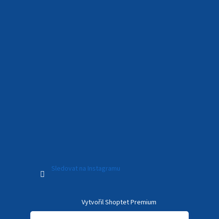
Sledovat na Instagramu
Vytvořil Shoptet Premium
Kamil (Dolní Kalná)