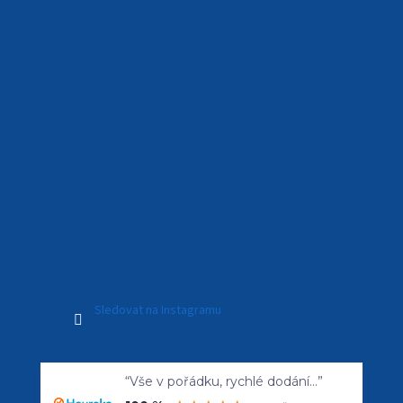
Sledovat na Instagramu
Vytvořil Shoptet Premium
“Vše v pořádku, rychlé dodání...”