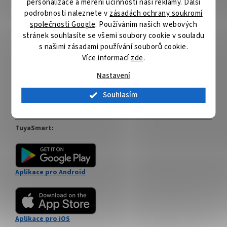
personalizace a měření účinnosti naší reklamy. Další
podrobnosti naleznete v
zásadách ochrany soukromí
společnosti Google
. Používáním našich webových
ZÁKLADNÍ SPECIFIKACE
stránek souhlasíte se všemi soubory cookie v souladu
s našimi zásadami používání souborů cookie.
Rozhraní:
Zigbee 3.0
Frekvence:
2400–2483,5 MHz
Více informací
zde
.
Maximální RF výstupní výkon:
0–10 dBm
Nastavení
Napájení:
2× AAA
Rozměry:
120 × 43 × 20 mm
Souhlasím
Stupeň krytí:
IP20
Barva:
bílá
TuyaSmart:
Aplikace pro Android
Aplikace pro iOS