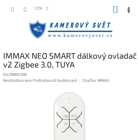
Přejít
NÁKUP
na
CZK
obsah
KOŠÍK
IMMAX NEO SMART dálkový ovladač
v2 Zigbee 3.0, TUYA
DAZIMM1008
Průměrné
Neohodnoceno
Podrobnosti hodnocení
Značka:
IMMAX
hodnocení
produktu
je
0,0
z
5
hvězdiček.