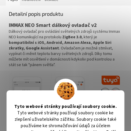
Detailní popis produktu
IMMAX NEO Smart dálkový ovladač v2
Dálkový ovladač pro ovládání světelných zdrojů systému Immax
NEO komunikující na protokolu
ZigBee 3.0
, který je
kompatibilní s iOS, Android, Amazon Alexa, Apple Siri
zkratky, Google Assistant
. Ovladačem je možné stmívat,
vypínat či měnit teplotu barvy světelných zdrojů. Díky tomu
můžete mít osvětlení v domácnosti kdykoliv pod kontrolou a
stát se tak "pánem světla".
Tyto webové stránky používají soubory cookie.
Tyto webové stránky používají soubory cookie ke
zlepšení uživatelského zážitku. Soubory cookie také
používáme ke shromažďování údajů za účelem