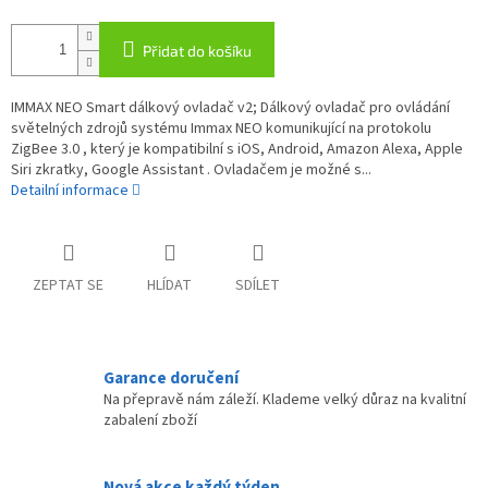
Přidat do košíku
IMMAX NEO Smart dálkový ovladač v2; Dálkový ovladač pro ovládání
světelných zdrojů systému Immax NEO komunikující na protokolu
ZigBee 3.0 , který je kompatibilní s iOS, Android, Amazon Alexa, Apple
Siri zkratky, Google Assistant . Ovladačem je možné s...
Detailní informace
ZEPTAT SE
HLÍDAT
SDÍLET
Garance doručení
Na přepravě nám záleží. Klademe velký důraz na kvalitní
zabalení zboží
Nová akce každý týden