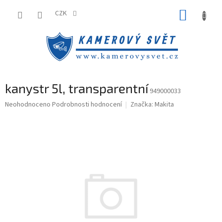
Přejít
NÁKUP
na
CZK
obsah
KOŠÍK
kanystr 5l, transparentní
949000033
Průměrné
Neohodnoceno
Podrobnosti hodnocení
Značka:
Makita
hodnocení
produktu
je
0,0
z
5
hvězdiček.