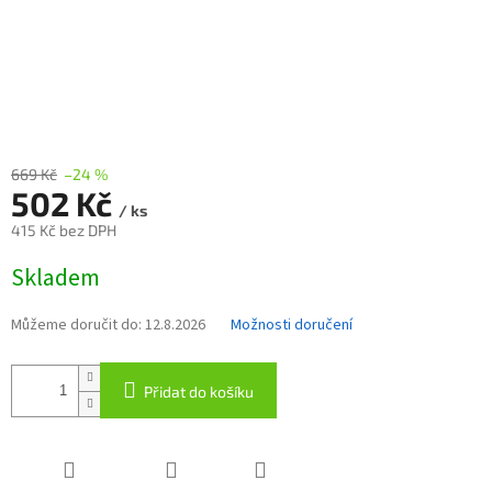
669 Kč
–24 %
502 Kč
/ ks
415 Kč bez DPH
Měrná
Skladem
cena:
Můžeme doručit do:
12.8.2026
Možnosti doručení
Přidat do košíku