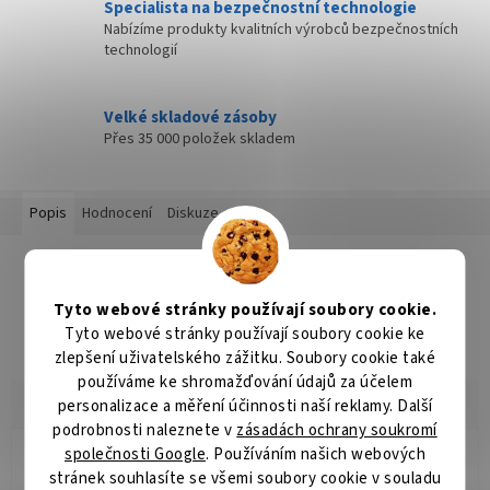
Specialista na bezpečnostní technologie
Nabízíme produkty kvalitních výrobců bezpečnostních
technologií
Velké skladové zásoby
Přes 35 000 položek skladem
Popis
Hodnocení
Diskuze
Detailní popis produktu
Popis produktu není dostupný
Tyto webové stránky používají soubory cookie.
Tyto webové stránky používají soubory cookie ke
zlepšení uživatelského zážitku. Soubory cookie také
používáme ke shromažďování údajů za účelem
personalizace a měření účinnosti naší reklamy. Další
podrobnosti naleznete v
zásadách ochrany soukromí
společnosti Google
. Používáním našich webových
Radomír Hurník
stránek souhlasíte se všemi soubory cookie v souladu
RH