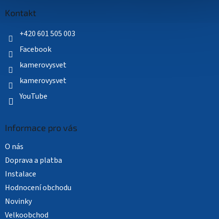
p
a
Kontakt
t
í
+420 601 505 003
Facebook
kamerovysvet
kamerovysvet
YouTube
Informace pro vás
O nás
Doprava a platba
Instalace
Hodnocení obchodu
Novinky
Velkoobchod