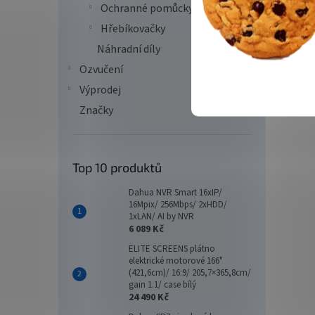
Ochranné pomůcky
Hřebíkovačky
Náhradní díly
Ozvučení
Výprodej
Značky
Top 10 produktů
Dahua NVR Smart 16xIP/
16Mpix/ 256Mbps/ 2xHDD/
1xLAN/ AI by NVR
6 089 Kč
ELITE SCREENS plátno
elektrické motorové 166"
(421,6cm)/ 16:9/ 205,7×365,8cm/
gain 1.1/ case bílý
24 490 Kč