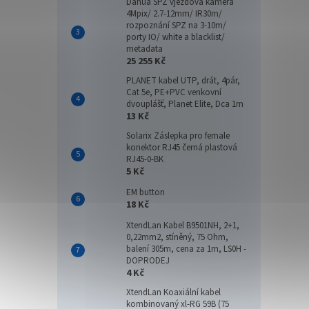
Dahua SPZ vjezdová kamera
4Mpix/ 2.7-12mm/ IR30m/
rozpoznání SPZ na 3-10m/
porty IO/ white a blacklist/
metadata
25 255 Kč
PLANET kabel UTP, drát, 4pár,
Cat 5e, PE+PVC venkovní
dvouplášť, Planet Elite, Dca 1m
13 Kč
Solarix Záslepka pro female
konektor RJ45 černá plastová
RJ45-0-BK
5 Kč
EM button
18 Kč
XtendLan Kabel B9501NH, 2+1,
0,22mm2, stíněný, 75 Ohm,
balení 305m, cena za 1m, LS0H -
DOPRODEJ
4 Kč
XtendLan Koaxiální kabel
kombinovaný xl-RG 59B (75