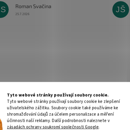
Roman Svačina
RS
JŠ
Hodnocení obchodu je 5 z 5 hvězdiček.
25.7.2026
Tyto webové stránky používají soubory cookie.
Tyto webové stránky používají soubory cookie ke zlepšení
uživatelského zážitku. Soubory cookie také používáme ke
shromažďování údajů za účelem personalizace a měření
účinnosti naší reklamy. Další podrobnosti naleznete v
zásadách ochrany soukromí společnosti Google
.