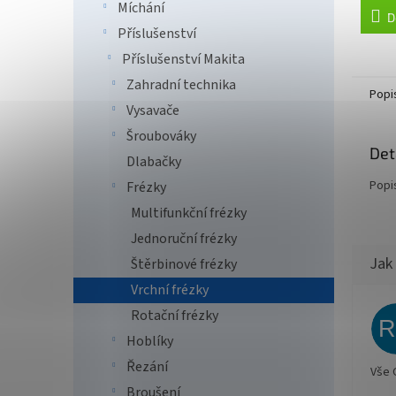
Míchání
D
Příslušenství
Příslušenství Makita
Zahradní technika
Popi
Vysavače
Šroubováky
Det
Dlabačky
Popi
Frézky
Multifunkční frézky
Jednoruční frézky
Štěrbinové frézky
Vrchní frézky
Rotační frézky
Hoblíky
Řezání
Vše 
Broušení