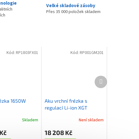
nologie
Velké skladové zásoby
litních
Přes 35 000 položek skladem
ích
Kód:
RP1803FX01
Kód:
RP001GM201
Další
produkt
rézka 1650W
Aku vrchní frézka s
regulací Li-ion XGT
40V/4,0Ah,Makpac
Skladem
Není skladem
 Kč
18 208 Kč