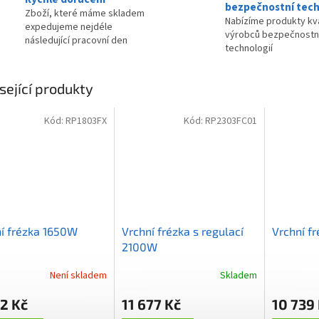
bezpečnostní tech
Zboží, které máme skladem
Nabízíme produkty kva
expedujeme nejdéle
výrobců bezpečnostn
následující pracovní den
technologií
sející produkty
Kód:
RP1803FX
Kód:
RP2303FC01
í frézka 1650W
Vrchní frézka s regulací
Vrchní f
2100W
Není skladem
Skladem
2 Kč
11 677 Kč
10 739