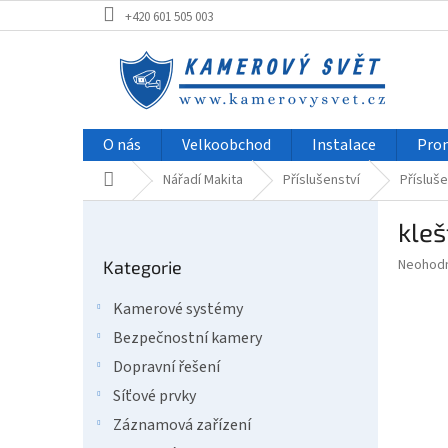
Přejít
+420 601 505 003
na
obsah
O nás
Velkoobchod
Instalace
Pro
Domů
Nářadí Makita
Příslušenství
Přísluše
P
kle
o
Přeskočit
s
Průměr
Neohod
Kategorie
kategorie
t
hodnoce
r
produkt
Kamerové systémy
a
je
Bezpečnostní kamery
0,0
n
z
n
Dopravní řešení
5
í
Síťové prvky
hvězdič
p
Záznamová zařízení
a