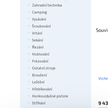
Zahradní technika
Camping
Vysávání
Šroubování
Souvi
Vrtání
Sekání
Řezání
Hoblování
Frézování
Ostatní stroje
Broušení
Vrchn
Leštění
Hřebíkování
Horkovzdušné pistole
9 43
Stříhání