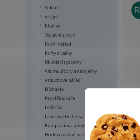
Sekání
Vrtání
Kladiva
Ostatní stroje
Ruční nářadí
Kufry a tašky
Ukládací systémy
Akumulátory a nabíječky
Vzduchové nářadí
Míchadla
Prostřihovače
Leštičky
Laserová technika
Kempování a pobyt v přírodě
Horkovzdušné pistole