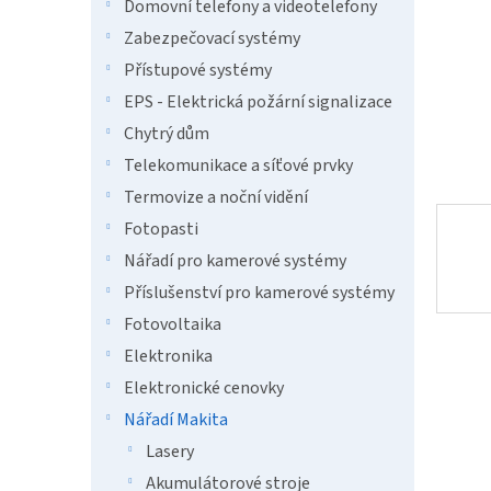
n
Domovní telefony a videotelefony
e
Zabezpečovací systémy
l
Přístupové systémy
EPS - Elektrická požární signalizace
Chytrý dům
Telekomunikace a síťové prvky
Termovize a noční vidění
Fotopasti
Nářadí pro kamerové systémy
Příslušenství pro kamerové systémy
Fotovoltaika
Elektronika
Elektronické cenovky
Nářadí Makita
Lasery
Akumulátorové stroje