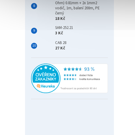
Ohm) 0.81mm + 2x 1mm2
vodič, 1m, balení 200m, PE
černý
18 Kč
SAM-252.21
3 Kč
CAB 28
27 Kč