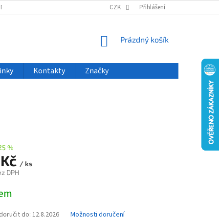
ODU
NOVINKY
VELKOOBCHOD
CZK
ČASTO KLADENÉ DOTAZY
Přihlášení
NÁKUPNÍ
Prázdný košík
KOŠÍK
inky
Kontakty
Značky
25 %
 Kč
/ ks
ez DPH
dem
oručit do:
12.8.2026
Možnosti doručení