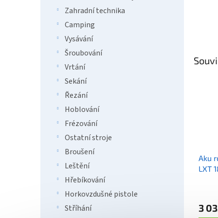
Zahradní technika
Camping
Vysávání
Šroubování
Souvi
Vrtání
Sekání
Řezání
Hoblování
Frézování
Ostatní stroje
Broušení
Aku r
Leštění
LXT 1
Hřebíkování
Horkovzdušné pistole
3 03
Stříhání