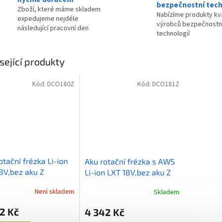
bezpečnostní tech
Zboží, které máme skladem
Nabízíme produkty kva
expedujeme nejdéle
výrobců bezpečnostn
následující pracovní den
technologií
sející produkty
Kód:
DCO180Z
Kód:
DCO181Z
otační frézka Li-ion
Aku rotační frézka s AWS
8V,bez aku Z
Li-ion LXT 18V,bez aku Z
Není skladem
Skladem
2 Kč
4 342 Kč