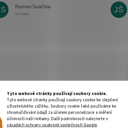
Roman Svačina
RS
JŠ
Hodnocení obchodu je 5 z 5 hvězdiček.
25.7.2026
Tyto webové stránky používají soubory cookie.
Tyto webové stránky používají soubory cookie ke zlepšení
uživatelského zážitku. Soubory cookie také používáme ke
shromažďování údajů za účelem personalizace a měření
účinnosti naší reklamy. Další podrobnosti naleznete v
zásadách ochrany soukromí společnosti Google
.