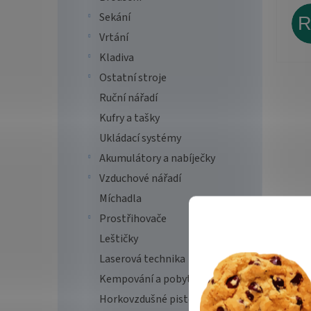
Sekání
Vrtání
Kladiva
Ostatní stroje
Ruční nářadí
Kufry a tašky
Ukládací systémy
Akumulátory a nabíječky
Vzduchové nářadí
Míchadla
Prostřihovače
Leštičky
Laserová technika
Kempování a pobyt v přírodě
Horkovzdušné pistole