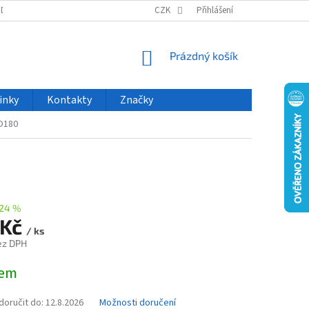
ODU
NOVINKY
VELKOOBCHOD
CZK
ČASTO KLADENÉ DOTAZY
Přihlášení
NÁKUPNÍ
Prázdný košík
KOŠÍK
inky
Kontakty
Značky
O180
24 %
 Kč
/ ks
ez DPH
dem
oručit do:
12.8.2026
Možnosti doručení