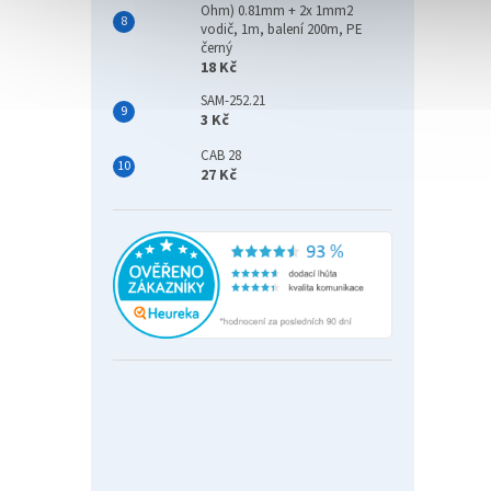
Ohm) 0.81mm + 2x 1mm2
vodič, 1m, balení 200m, PE
černý
18 Kč
SAM-252.21
3 Kč
CAB 28
27 Kč