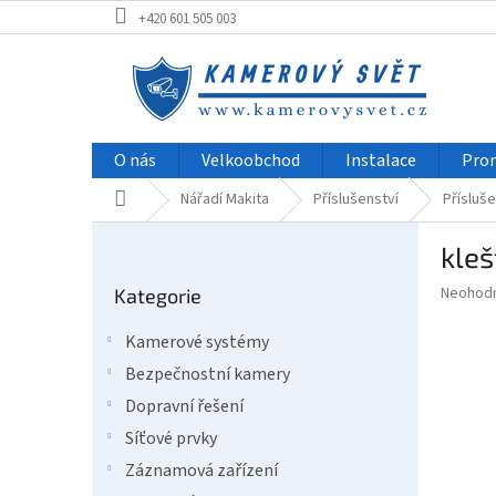
Přejít
+420 601 505 003
na
obsah
O nás
Velkoobchod
Instalace
Pro
Domů
Nářadí Makita
Příslušenství
Přísluše
P
kle
o
Přeskočit
s
Průměr
Neohod
Kategorie
kategorie
t
hodnoce
r
produkt
Kamerové systémy
a
je
Bezpečnostní kamery
0,0
n
z
n
Dopravní řešení
5
í
Síťové prvky
hvězdič
p
Záznamová zařízení
a