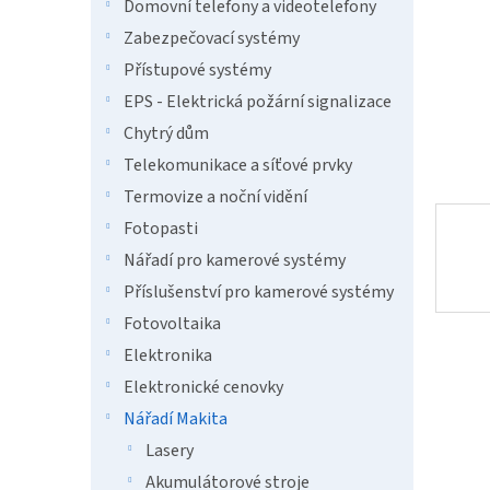
n
Domovní telefony a videotelefony
e
Zabezpečovací systémy
l
Přístupové systémy
EPS - Elektrická požární signalizace
Chytrý dům
Telekomunikace a síťové prvky
Termovize a noční vidění
Fotopasti
Nářadí pro kamerové systémy
Příslušenství pro kamerové systémy
Fotovoltaika
Elektronika
Elektronické cenovky
Nářadí Makita
Lasery
Akumulátorové stroje