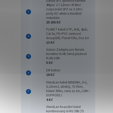
Dahua SPZ vjezdová kamera
4Mpix/ 2.7-12mm/ IR30m/
rozpoznání SPZ na 3-10m/
porty IO/ white a blacklist/
metadata
25 255 Kč
PLANET kabel UTP, drát, 4pár,
Cat 5e, PE+PVC venkovní
dvouplášť, Planet Elite, Dca 1m
13 Kč
Solarix Záslepka pro female
konektor RJ45 černá plastová
RJ45-0-BK
5 Kč
EM button
18 Kč
XtendLan Kabel B9501NH, 2+1,
0,22mm2, stíněný, 75 Ohm,
balení 305m, cena za 1m, LS0H -
DOPRODEJ
4 Kč
XtendLan Koaxiální kabel
kombinovaný xl-RG 59B (75