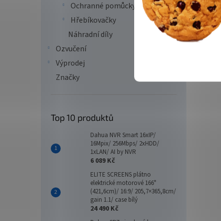
Ochranné pomůcky
Hřebíkovačky
Náhradní díly
Ozvučení
Výprodej
Značky
Top 10 produktů
Dahua NVR Smart 16xIP/
16Mpix/ 256Mbps/ 2xHDD/
1xLAN/ AI by NVR
6 089 Kč
ELITE SCREENS plátno
elektrické motorové 166"
(421,6cm)/ 16:9/ 205,7×365,8cm/
gain 1.1/ case bílý
24 490 Kč