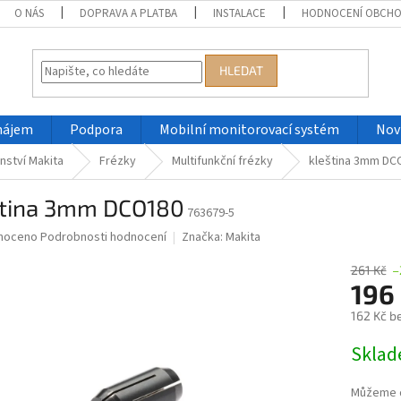
O NÁS
DOPRAVA A PLATBA
INSTALACE
HODNOCENÍ OBCH
HLEDAT
nájem
Podpora
Mobilní monitorovací systém
Nov
nství Makita
Frézky
Multifunkční frézky
kleština 3mm DC
ština 3mm DCO180
763679-5
né
noceno
Podrobnosti hodnocení
Značka:
Makita
ní
u
261 Kč
–
196
162 Kč b
Měrná
Skla
ek.
cena:
Můžeme d