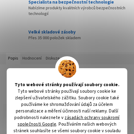
Specialista na bezpečnostní technologie
Nabízíme produkty kvalitních výrobců bezpečnostních
technologií
Velké skladové zásoby
Přes 35 000 položek skladem
Popis
Hodnocení
Diskuze
Detailní popis produktu
Popis produktu není dostupný
Tyto webové stránky používají soubory cookie.
Tyto webové stránky používají soubory cookie ke
zlepšení uživatelského zážitku. Soubory cookie také
používáme ke shromažďování údajů za účelem
personalizace a měření účinnosti naší reklamy. Další
podrobnosti naleznete v
zásadách ochrany soukromí
společnosti Google
. Používáním našich webových
Radomír Hurník
stránek souhlasíte se všemi soubory cookie v souladu
RH