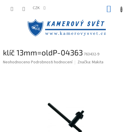
Přejít
NÁKUP
na
CZK
obsah
KOŠÍK
klíč 13mm=oldP-04363
763432-9
Průměrné
Neohodnoceno
Podrobnosti hodnocení
Značka:
Makita
hodnocení
produktu
je
0,0
z
5
hvězdiček.