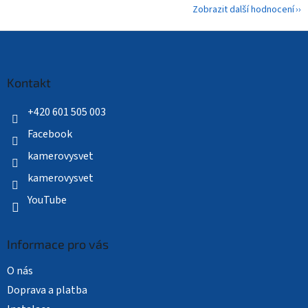
Zobrazit další hodnocení
Z
á
p
a
Kontakt
t
í
+420 601 505 003
Facebook
kamerovysvet
kamerovysvet
YouTube
Informace pro vás
O nás
Doprava a platba