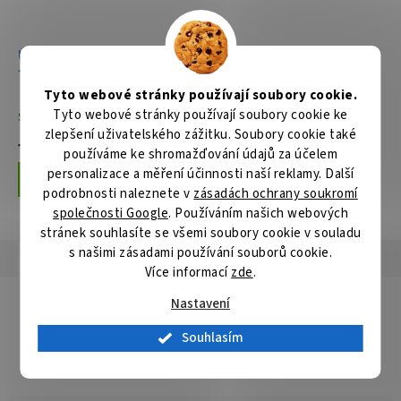
Úhlová vrtačka 2-
13mm,710W
Tyto webové stránky používají soubory cookie.
Tyto webové stránky používají soubory cookie ke
Skladem
zlepšení uživatelského zážitku. Soubory cookie také
11 420 Kč
používáme ke shromažďování údajů za účelem
personalizace a měření účinnosti naší reklamy. Další
Do košíku
podrobnosti naleznete v
zásadách ochrany soukromí
společnosti Google
. Používáním našich webových
stránek souhlasíte se všemi soubory cookie v souladu
s našimi zásadami používání souborů cookie.
Popis
Hodnocení
Diskuze
Více informací
zde
.
Detailní popis produktu
Nastavení
Popis produktu není dostupný
Souhlasím