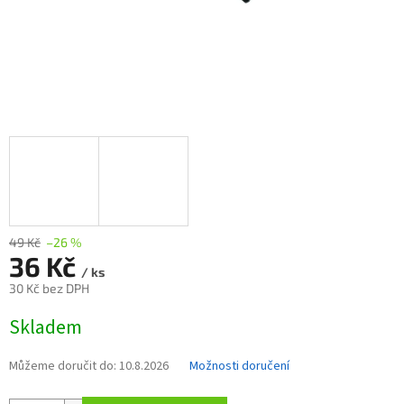
49 Kč
–26 %
36 Kč
/ ks
30 Kč bez DPH
Měrná
Skladem
cena:
Můžeme doručit do:
10.8.2026
Možnosti doručení