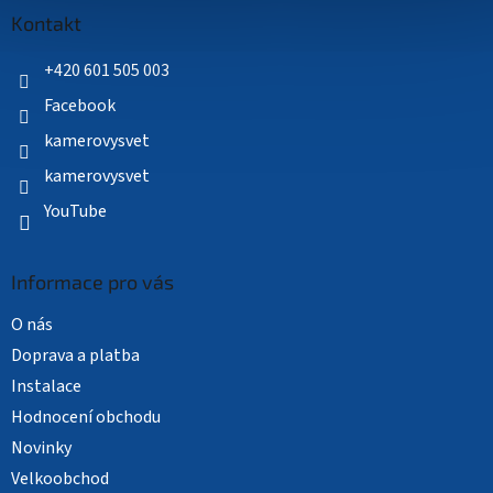
a
Kontakt
t
í
+420 601 505 003
Facebook
kamerovysvet
kamerovysvet
YouTube
Informace pro vás
O nás
Doprava a platba
Instalace
Hodnocení obchodu
Novinky
Velkoobchod