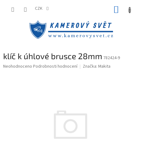
Přejít
NÁKUP
na
CZK
obsah
KOŠÍK
klíč k úhlové brusce 28mm
782424-9
Průměrné
Neohodnoceno
Podrobnosti hodnocení
Značka:
Makita
hodnocení
produktu
je
0,0
z
5
hvězdiček.