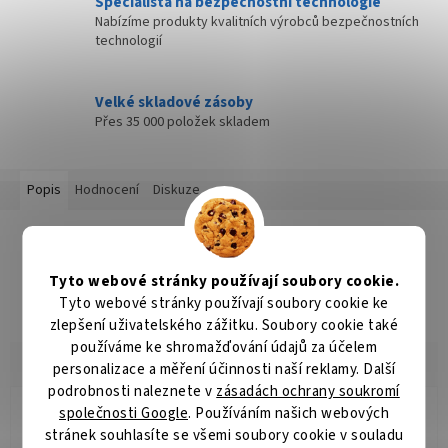
Specialista na bezpečnostní technologie
Nabízíme produkty kvalitních výrobců bezpečnostních
technologií
Velké skladové zásoby
Přes 35 000 položek skladem
Popis
Hodnocení
Diskuze
Detailní popis produktu
Popis produktu není dostupný
Tyto webové stránky používají soubory cookie.
Tyto webové stránky používají soubory cookie ke
zlepšení uživatelského zážitku. Soubory cookie také
používáme ke shromažďování údajů za účelem
personalizace a měření účinnosti naší reklamy. Další
podrobnosti naleznete v
zásadách ochrany soukromí
společnosti Google
. Používáním našich webových
Radomír Hurník
RH
stránek souhlasíte se všemi soubory cookie v souladu
Hodnocení obchodu je 5 z 5 hvězdiček.