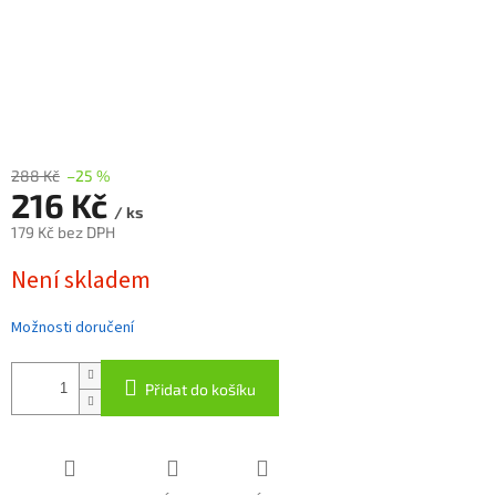
288 Kč
–25 %
216 Kč
/ ks
179 Kč bez DPH
Měrná
Není skladem
cena:
Možnosti doručení
Přidat do košíku