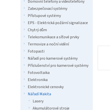
n
Domovní telefony a videotelefony
e
Zabezpečovací systémy
l
Přístupové systémy
EPS - Elektrická požární signalizace
Chytrý dům
Telekomunikace a síťové prvky
Termovize a noční vidění
Fotopasti
Nářadí pro kamerové systémy
Příslušenství pro kamerové systémy
Fotovoltaika
Elektronika
Elektronické cenovky
Nářadí Makita
Lasery
Akumulátorové stroje