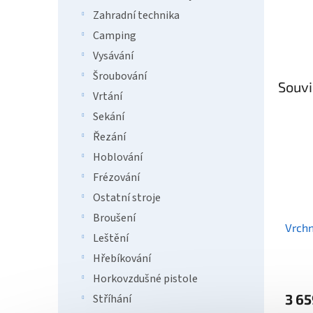
Zahradní technika
Camping
Vysávání
Šroubování
Souvi
Vrtání
Sekání
Řezání
Hoblování
Frézování
Ostatní stroje
Broušení
Vrchn
Leštění
Hřebíkování
Průmě
Horkovzdušné pistole
hodno
3 65
Stříhání
produ
je