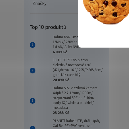
Značky
Top 10 produktů
Dahua NVR Smart 16xIP/
16Mpix/ 256Mbps/ 2xHDD/
1xLAN/ AI by NVR
6 089 Kč
ELITE SCREENS plátno
elektrické motorové 166"
(421,6cm)/ 16:9/ 205,7×365,8cm/
gain 1.1/ case bílý
24 490 Kč
Dahua SPZ vjezdová kamera
4Mpix/ 2.7-12mm/ IR30m/
rozpoznání SPZ na 3-10m/
porty IO/ white a blacklist/
metadata
25 255 Kč
PLANET kabel UTP, drát, 4pár,
Cat 5e, PE+PVC venkovní