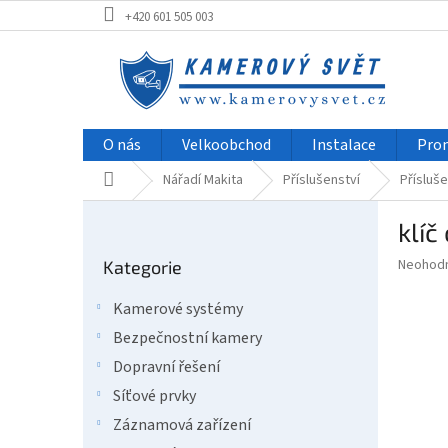
Přejít
+420 601 505 003
na
obsah
O nás
Velkoobchod
Instalace
Pro
Domů
Nářadí Makita
Příslušenství
Přísluše
P
klí
o
Přeskočit
s
Průměr
Neohod
Kategorie
kategorie
t
hodnoce
r
produkt
Kamerové systémy
a
je
Bezpečnostní kamery
0,0
n
z
n
Dopravní řešení
5
í
Síťové prvky
hvězdič
p
Záznamová zařízení
a