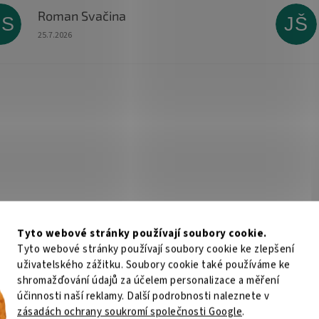
Roman Svačina
RS
JŠ
Hodnocení obchodu je 5 z 5 hvězdiček.
25.7.2026
Tyto webové stránky používají soubory cookie.
Tyto webové stránky používají soubory cookie ke zlepšení
uživatelského zážitku. Soubory cookie také používáme ke
shromažďování údajů za účelem personalizace a měření
účinnosti naší reklamy. Další podrobnosti naleznete v
zásadách ochrany soukromí společnosti Google
.