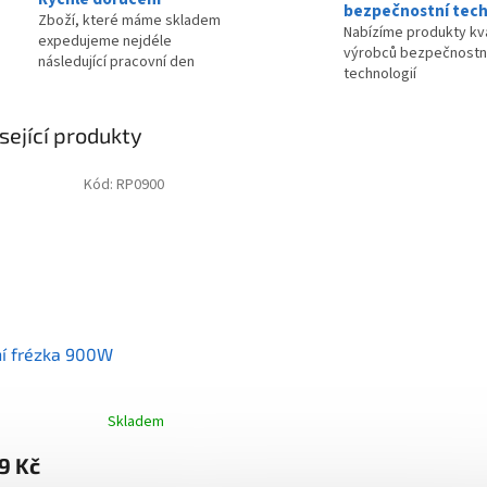
bezpečnostní tech
Zboží, které máme skladem
Nabízíme produkty kva
expedujeme nejdéle
výrobců bezpečnostn
následující pracovní den
technologií
sející produkty
Kód:
RP0900
í frézka 900W
Skladem
rné
cení
9 Kč
ktu