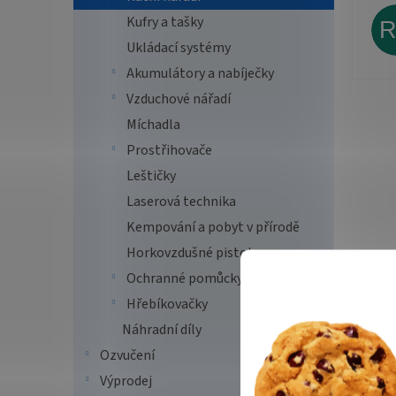
Kufry a tašky
Ukládací systémy
Akumulátory a nabíječky
Vzduchové nářadí
Míchadla
Prostřihovače
Leštičky
Laserová technika
Kempování a pobyt v přírodě
Horkovzdušné pistole
Ochranné pomůcky
Hřebíkovačky
Náhradní díly
Ozvučení
Výprodej