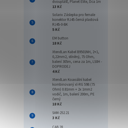
dvouplášť, Planet Elite, Dca 1m
13 Kč
Solarix Záslepka pro female
konektor RJ45 černá plastová
RJ45-0-BK
5 Kč
EM button
18 Kč
XtendLan Kabel B9501NH, 2+1,
0,22mm2, stíněný, 75 Ohm,
balení 305m, cena za 1m, LS0H -
DOPRODEJ
4 Kč
XtendLan Koaxiální kabel
kombinovaný xl-RG 59B (75
Ohm) 0.81mm + 2x 1mm2
vodič, 1m, balení 200m, PE
černý
18 Kč
SAM-252.21
3 Kč
CAB 28