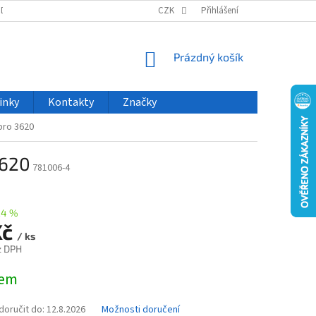
ODU
NOVINKY
VELKOOBCHOD
CZK
ČASTO KLADENÉ DOTAZY
Přihlášení
NÁKUPNÍ
Prázdný košík
KOŠÍK
inky
Kontakty
Značky
pro 3620
3620
781006-4
24 %
Kč
/ ks
z DPH
dem
oručit do:
12.8.2026
Možnosti doručení