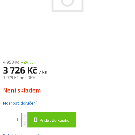
4 950 Kč
–24 %
3 726 Kč
/ ks
3 079 Kč bez DPH
Měrná
Není skladem
cena:
Možnosti doručení
Přidat do košíku