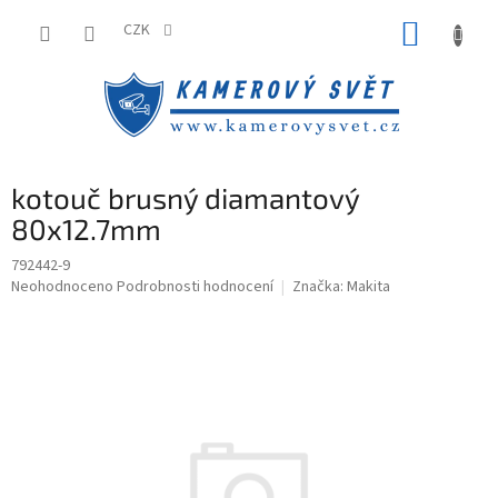
Přejít
NÁKUP
na
CZK
obsah
KOŠÍK
kotouč brusný diamantový
80x12.7mm
792442-9
Průměrné
Neohodnoceno
Podrobnosti hodnocení
Značka:
Makita
hodnocení
produktu
je
0,0
z
5
hvězdiček.