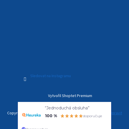
Sledovat na Instagramu
Vytvořil Shoptet Premium
“Jednoduchá obsluha”
100 %
doporučuje
Copyright 2026
Kamerový Svět
. Všechna práva vyhrazena.
Upravit
nastavení cookies
Overenyweb.cz