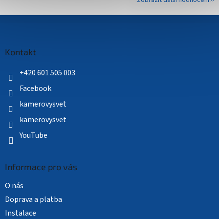
Zobrazit další hodnocení
Z
á
p
a
Kontakt
t
í
+420 601 505 003
Facebook
kamerovysvet
kamerovysvet
YouTube
Informace pro vás
O nás
Doprava a platba
Instalace