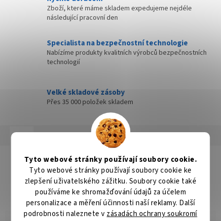
Zboží, které máme skladem expedujeme nejdéle
následující pracovní den
Specialista na bezpečnostní technologie
Nabízíme produkty kvalitních výrobců bezpečnostních
technologií
Velké skladové zásoby
Přes 35 000 položek skladem
Popis
Hodnocení
Diskuze
Detailní popis produktu
Tyto webové stránky používají soubory cookie.
Tyto webové stránky používají soubory cookie ke
Diamantový kotouč pro suché broušení betonu a přírodního
zlepšení uživatelského zážitku. Soubory cookie také
kamene. Výška segmentu 4mm.
používáme ke shromažďování údajů za účelem
personalizace a měření účinnosti naší reklamy. Další
podrobnosti naleznete v
zásadách ochrany soukromí