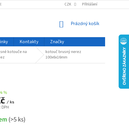
ODU
NOVINKY
VELKOOBCHOD
CZK
ČASTO KLADENÉ DOTAZY
Přihlášení
NÁKUPNÍ
Prázdný košík
KOŠÍK
inky
Kontakty
Značky
usné kotouče na
kotouč brusný nerez
rez
100x6x16mm
24 %
Kč
/ ks
z DPH
dem
(>5 ks)