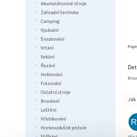
Akumulátorové stroje
Zahradní technika
Camping
Vysávání
Šroubování
Popi
Vrtání
Sekání
Řezání
Det
Hoblování
Brus
Frézování
Ostatní stroje
Broušení
Leštění
Hřebíkování
Horkovzdušné pistole
Stříhání
Vše 