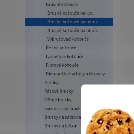
Brusné kotouče
Brusné kotouče na kov
Brusné kotouče na nerez
Brusné kotouče na hliník
Vybrušovací kotouče
Řezné kotouče
Lamelové kotouče
Fíbrové kotouče
Diamantové vrtáky a děrovky
Pilníky
Pásové brusky
Přímé brusky
Excentrické brusky
Brusky na sádrokarton
Brusky na beton