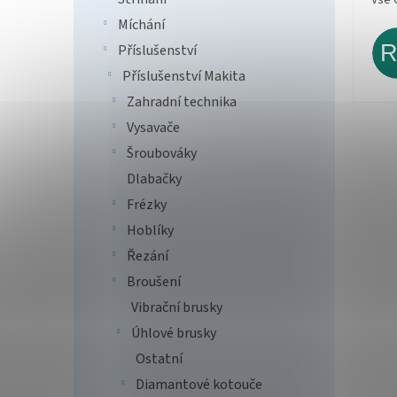
Míchání
Příslušenství
Příslušenství Makita
Zahradní technika
Vysavače
Šroubováky
Dlabačky
Frézky
Hoblíky
Řezání
Broušení
Vibrační brusky
Úhlové brusky
Ostatní
Diamantové kotouče