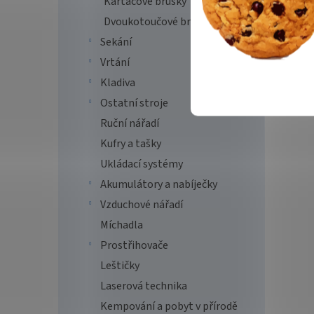
Kartáčové brusky
Dvoukotoučové brusky
Sekání
Vrtání
Kladiva
Ostatní stroje
Ruční nářadí
Kufry a tašky
Ukládací systémy
Akumulátory a nabíječky
Vzduchové nářadí
Míchadla
Prostřihovače
Leštičky
Laserová technika
Kempování a pobyt v přírodě