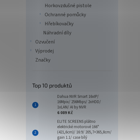
Horkovzdušné pistole
Ochranné pomůcky
Hřebíkovačky
Náhradní díly
Ozvučení
Výprodej
Značky
Top 10 produktů
Dahua NVR Smart 16xIP/
16Mpix/ 256Mbps/ 2xHDD/
1xLAN/ AI by NVR
6 089 Kč
ELITE SCREENS plátno
elektrické motorové 166"
(421,6cm)/ 16:9/ 205,7×365,8cm/
gain 1.1/ case bílý