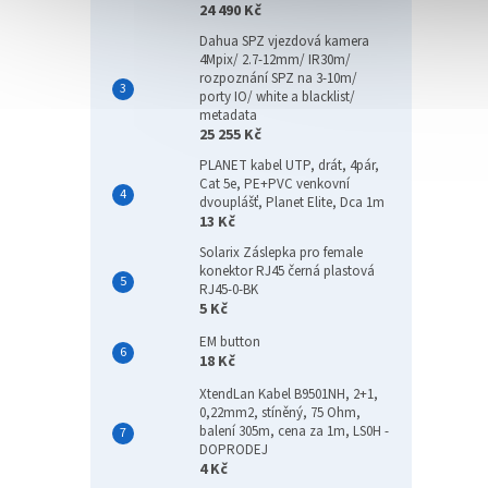
24 490 Kč
Dahua SPZ vjezdová kamera
4Mpix/ 2.7-12mm/ IR30m/
rozpoznání SPZ na 3-10m/
porty IO/ white a blacklist/
metadata
25 255 Kč
PLANET kabel UTP, drát, 4pár,
Cat 5e, PE+PVC venkovní
dvouplášť, Planet Elite, Dca 1m
13 Kč
Solarix Záslepka pro female
konektor RJ45 černá plastová
RJ45-0-BK
5 Kč
EM button
18 Kč
XtendLan Kabel B9501NH, 2+1,
0,22mm2, stíněný, 75 Ohm,
balení 305m, cena za 1m, LS0H -
DOPRODEJ
4 Kč