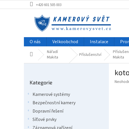
Přejít
+420 601 505 003
na
obsah
O nás
Velkoobchod
Instalace
Pro
Nářadí
Příslušen
Domů
Příslušenství
Makita
Makita
P
kot
o
Přeskočit
s
Průměr
Neohod
Kategorie
kategorie
t
hodnoce
r
produkt
Kamerové systémy
a
je
Bezpečnostní kamery
0,0
n
z
n
Dopravní řešení
5
í
Síťové prvky
hvězdič
p
Záznamová zařízení