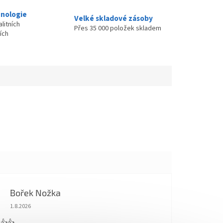
nologie
Velké skladové zásoby
litních
Přes 35 000 položek skladem
ích
Bořek Nožka
Hodnocení obchodu je 5 z 5 hvězdiček.
1.8.2026
 👍👍