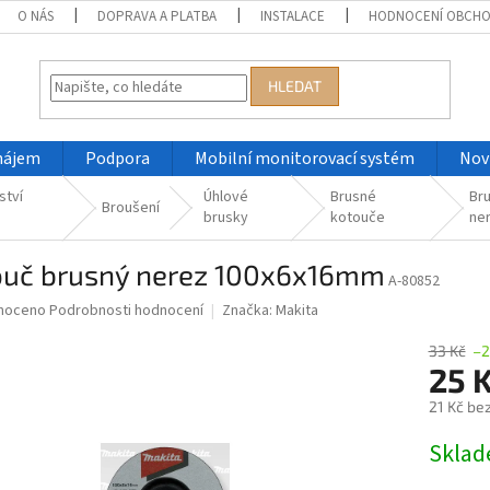
O NÁS
DOPRAVA A PLATBA
INSTALACE
HODNOCENÍ OBCH
HLEDAT
nájem
Podpora
Mobilní monitorovací systém
Nov
ství
Úhlové
Brusné
Br
Broušení
brusky
kotouče
ne
ouč brusný nerez 100x6x16mm
A-80852
né
noceno
Podrobnosti hodnocení
Značka:
Makita
ní
u
33 Kč
–
25 
21 Kč be
Měrná
Skla
ek.
cena: