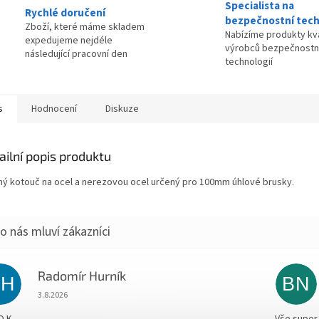
Specialista na
Rychlé doručení
bezpečnostní tech
Zboží, které máme skladem
Nabízíme produkty kva
expedujeme nejdéle
výrobců bezpečnostn
následující pracovní den
technologií
s
Hodnocení
Diskuze
ailní popis produktu
ný kotouč na ocel a nerezovou ocel určený pro 100mm úhlové brusky.
Radomír Hurník
RH
BN
Hodnocení obchodu je 5 z 5 hvězdiček.
3.8.2026
O.K.
Vše super