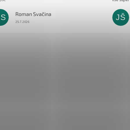
Roman Svačina
RS
JŠ
Hodnocení obchodu je 5 z 5 hvězdiček.
25.7.2026