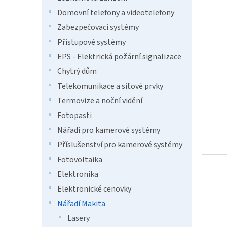
a
n
Domovní telefony a videotelefony
e
Zabezpečovací systémy
l
Přístupové systémy
EPS - Elektrická požární signalizace
Chytrý dům
Telekomunikace a síťové prvky
Termovize a noční vidění
Fotopasti
Nářadí pro kamerové systémy
Příslušenství pro kamerové systémy
Fotovoltaika
Elektronika
Elektronické cenovky
Nářadí Makita
Lasery