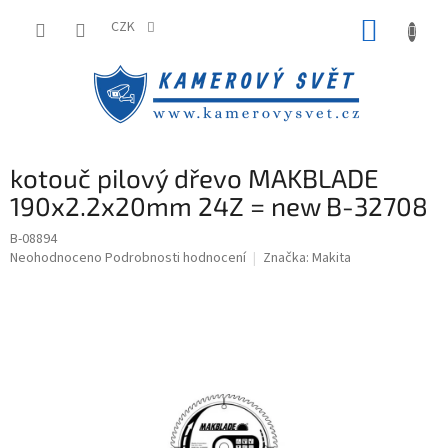
Přejít
NÁKUP
na
CZK
obsah
KOŠÍK
kotouč pilový dřevo MAKBLADE
190x2.2x20mm 24Z = new B-32708
B-08894
Průměrné
Neohodnoceno
Podrobnosti hodnocení
Značka:
Makita
hodnocení
produktu
je
0,0
z
5
hvězdiček.