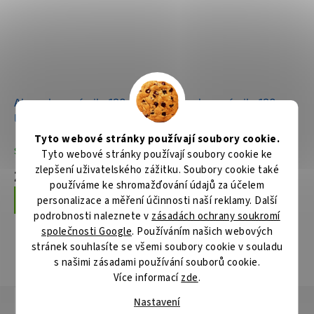
Aku pokosová pila 190mm,
Aku pokosová pila 190mm,
Li-ion LXT 2x18V/5,0 Ah
Li-ion LXT 2x18V, bez aku
Z
Tyto webové stránky používají soubory cookie.
Skladem
Skladem
Tyto webové stránky používají soubory cookie ke
zlepšení uživatelského zážitku. Soubory cookie také
27 627 Kč
20 980 Kč
používáme ke shromažďování údajů za účelem
personalizace a měření účinnosti naší reklamy. Další
Do košíku
Do košíku
podrobnosti naleznete v
zásadách ochrany soukromí
společnosti Google
. Používáním našich webových
stránek souhlasíte se všemi soubory cookie v souladu
ZOBRAZIT VŠECHNY SOUVISEJÍCÍ PRODUKTY
s našimi zásadami používání souborů cookie.
Více informací
zde
.
Popis
Hodnocení
Diskuze
Nastavení