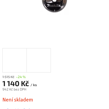
1 515 Kč
–24 %
1 140 Kč
/ ks
942 Kč bez DPH
Měrná
Není skladem
cena: