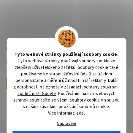
Aku pokosová pila 216mm,
Pokosová pila se světlem
Li-ion XGT 40V,bez aku Z
216mm,1400W
Tyto webové stránky používají soubory cookie.
Tyto webové stránky používají soubory cookie ke
Skladem
Skladem
zlepšení uživatelského zážitku. Soubory cookie také
18 243 Kč
13 638 Kč
používáme ke shromažďování údajů za účelem
personalizace a měření účinnosti naší reklamy. Další
Do košíku
Do košíku
podrobnosti naleznete v
zásadách ochrany soukromí
společnosti Google
. Používáním našich webových
stránek souhlasíte se všemi soubory cookie v souladu
s našimi zásadami používání souborů cookie.
ZOBRAZIT VŠECHNY SOUVISEJÍCÍ PRODUKTY
Více informací
zde
.
Nastavení
Popis
Hodnocení
Diskuze